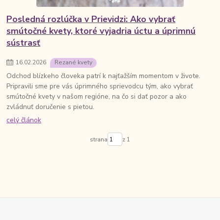
Posledná rozlúčka v Prievidzi: Ako vybrať
smútočné kvety, ktoré vyjadria úctu a úprimnú
sústrasť
16
.
02
.
2026
Rezané kvety
Odchod blízkeho človeka patrí k najťažším momentom v živote.
Pripravili sme pre vás úprimného sprievodcu tým, ako vybrať
smútočné kvety v našom regióne, na čo si dať pozor a ako
zvládnuť doručenie s pietou.
celý článok
strana
z 1