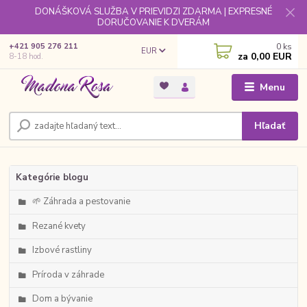
DONÁŠKOVÁ SLUŽBA V PRIEVIDZI ZDARMA | EXPRESNÉ
DORUČOVANIE K DVERÁM
0
ks
+421 905 276 211
EUR
za
0,00 EUR
8-18 hod.
Menu
Hľadať
Kategórie blogu
🌱 Záhrada a pestovanie
Rezané kvety
Izbové rastliny
Príroda v záhrade
Dom a bývanie