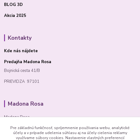
BLOG 3D
Akcia 2025
Kontakty
Kde nás nájdete
Predajňa Madona Rosa
Bojnická cesta 41/B
PRIEVIDZA 97101
Madona Rosa
Madona Rosa
Pre základnú funkčnosť, spríjemnenie používania webu, analytické
Richard
účely a v prípade udelenia súhlasu aj na účely cielenia reklamy
+421 905 276 211
využívame súbory cookies. Nastavenie vlastných preferencií