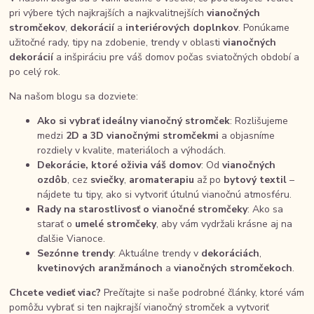
pri výbere tých najkrajších a najkvalitnejších
vianočných
stromčekov
,
dekorácií
a
interiérových doplnkov
. Ponúkame
užitočné rady, tipy na zdobenie, trendy v oblasti
vianočných
dekorácií
a inšpiráciu pre váš domov počas sviatočných období a
po celý rok.
Na našom blogu sa dozviete:
Ako si vybrať ideálny vianočný stromček
: Rozlišujeme
medzi
2D a 3D vianočnými stromčekmi
a objasníme
rozdiely v kvalite, materiáloch a výhodách.
Dekorácie, ktoré oživia váš domov
: Od
vianočných
ozdôb
, cez
sviečky
,
aromaterapiu
až po
bytový textil
–
nájdete tu tipy, ako si vytvoriť útulnú vianočnú atmosféru.
Rady na starostlivosť o vianočné stromčeky
: Ako sa
starať o
umelé stromčeky
, aby vám vydržali krásne aj na
ďalšie Vianoce.
Sezónne trendy
: Aktuálne trendy v
dekoráciách
,
kvetinových aranžmánoch
a
vianočných stromčekoch
.
Chcete vedieť viac?
Prečítajte si naše podrobné články, ktoré vám
pomôžu vybrať si ten najkrajší vianočný stromček a vytvoriť