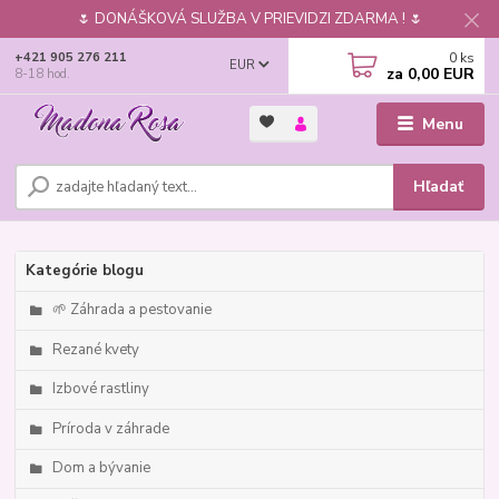
🌷 DONÁŠKOVÁ SLUŽBA V PRIEVIDZI ZDARMA ! 🌷
0
ks
+421 905 276 211
EUR
za
0,00 EUR
8-18 hod.
Menu
Hľadať
Kategórie blogu
🌱 Záhrada a pestovanie
Rezané kvety
Izbové rastliny
Príroda v záhrade
Dom a bývanie