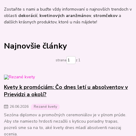
Zostaňte s nami a buďte vždy informovaní o najnovších trendoch v
oblasti
dekorácií
,
kvetinových aranžmánov
,
stromčekov
a
ďalších krásnych produktov, ktoré u nás nájdete!
Najnovšie články
strana
z 1
Kvety k promóciám: Čo dnes letí u absolventov v
Prievidzi a okolí?
26
.
06
.
2026
Rezané kvety
Sezóna diplomov a promočných ceremoniálov je v plnom prúde.
Aby ste namiesto hrdosti nezažili s kyticou poriadny trapas,
pozreli sme sa na to, aké kvety dnes mladí absolventi naozaj
ocenia.