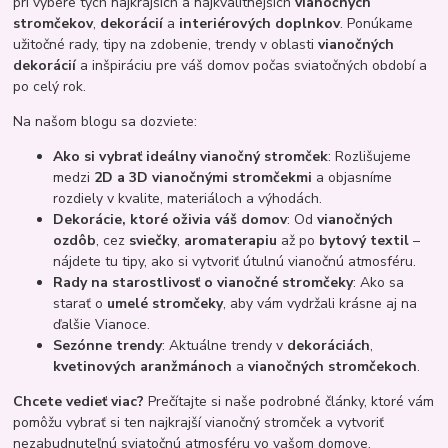
pri výbere tých najkrajších a najkvalitnejších
vianočných
stromčekov
,
dekorácií
a
interiérových doplnkov
. Ponúkame
užitočné rady, tipy na zdobenie, trendy v oblasti
vianočných
dekorácií
a inšpiráciu pre váš domov počas sviatočných období a
po celý rok.
Na našom blogu sa dozviete:
Ako si vybrať ideálny vianočný stromček
: Rozlišujeme
medzi
2D a 3D vianočnými stromčekmi
a objasníme
rozdiely v kvalite, materiáloch a výhodách.
Dekorácie, ktoré oživia váš domov
: Od
vianočných
ozdôb
, cez
sviečky
,
aromaterapiu
až po
bytový textil
–
nájdete tu tipy, ako si vytvoriť útulnú vianočnú atmosféru.
Rady na starostlivosť o vianočné stromčeky
: Ako sa
starať o
umelé stromčeky
, aby vám vydržali krásne aj na
ďalšie Vianoce.
Sezónne trendy
: Aktuálne trendy v
dekoráciách
,
kvetinových aranžmánoch
a
vianočných stromčekoch
.
Chcete vedieť viac?
Prečítajte si naše podrobné články, ktoré vám
pomôžu vybrať si ten najkrajší vianočný stromček a vytvoriť
nezabudnuteľnú sviatočnú atmosféru vo vašom domove.