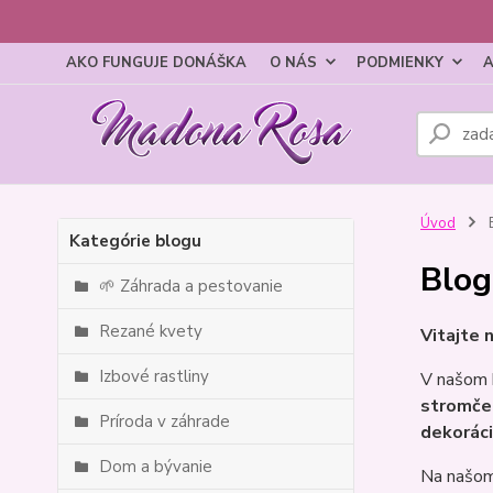
AKO FUNGUJE DONÁŠKA
O NÁS
PODMIENKY
A
Úvod
Kategórie blogu
Blog
🌱 Záhrada a pestovanie
Rezané kvety
Vitajte 
Izbové rastliny
V našom b
stromče
Príroda v záhrade
dekoráci
Dom a bývanie
Na našom