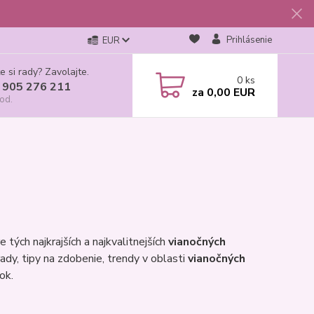
Prihlásenie
EUR
e si rady? Zavolajte.
0
ks
 905 276 211
za
0,00 EUR
od.
tých najkrajších a najkvalitnejších
vianočných
ady, tipy na zdobenie, trendy v oblasti
vianočných
ok.