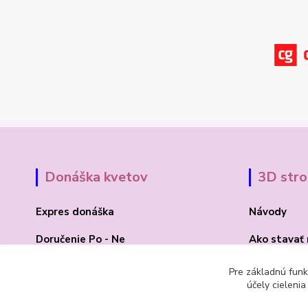
Donáška kvetov
3D str
Expres donáška
Návody
Doručenie Po - Ne
Ako stavať
O Madone Rose
BLOG 3D
Pre základnú funk
účely cieleni
Kontakt
Akcia 2025