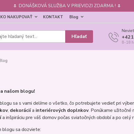
🌷 DONÁŠKOVÁ SLUŽBA V PRIEVIDZI ZDARMA ! 🌷
KO NAKUPOVAŤ
KONTAKT
Blog
Neviet
Hľadať
+421
8-18 h
Blog
na našom blogu!
logu sa s vami delíme o všetko, čo potrebujete vedieť pri výbere 
kov
,
dekorácií
a
interiérových doplnkov
. Ponúkame užitočné r
í
a inšpiráciu pre váš domov počas sviatočných období a po celý r
 blogu sa dozviete: