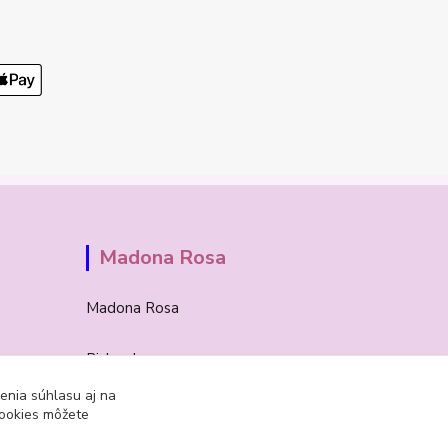
Madona Rosa
Madona Rosa
Richard
+421 905 276 211
enia súhlasu aj na
cookies môžete