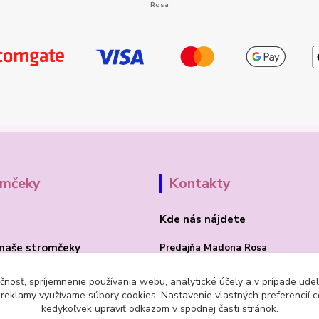
omčeky
Kontakty
Kde nás nájdete
naše stromčeky
Predajňa Madona Rosa
Bojnická cesta 41/B
čnosť, spríjemnenie používania webu, analytické účely a v prípade udel
a reklamy využívame súbory cookies. Nastavenie vlastných preferencií 
PRIEVIDZA 97101
kedykoľvek upraviť odkazom v spodnej časti stránok.