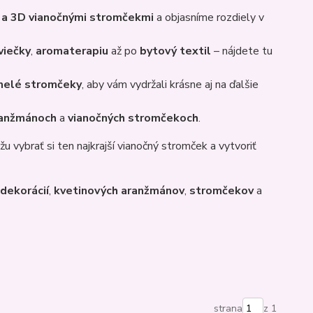
 a 3D vianočnými stromčekmi
a objasníme rozdiely v
viečky
,
aromaterapiu
až po
bytový textil
– nájdete tu
elé stromčeky
, aby vám vydržali krásne aj na ďalšie
ranžmánoch
a
vianočných stromčekoch
.
 vybrať si ten najkrajší vianočný stromček a vytvoriť
dekorácií
,
kvetinových aranžmánov
,
stromčekov
a
strana
z 1