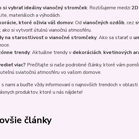
 si vybrať ideálny vianočný stromček
: Rozlišujeme medzi
2D
lite, materiáloch a výhodách.
orácie, ktoré oživia váš domov
: Od
vianočných ozdôb
, cez
s
y, ako si vytvoriť útulnú vianočnú atmosféru.
y na starostlivosť o vianočné stromčeky
: Ako sa starať o
um
noce.
zónne trendy
: Aktuálne trendy v
dekoráciách
,
kvetinových a
edieť viac?
Prečítajte si naše podrobné články, ktoré vám pomôžu
uteľnú sviatočnú atmosféru vo vašom domove.
s nami a buďte vždy informovaní o najnovších trendoch v oblasti
rásnych produktov, ktoré u nás nájdete!
ovšie články