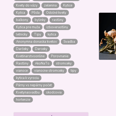
Kvety do vázy
zelenina
Kytice
Kytica
Pôda
Odolné kvety
balkony
bylinky
rastliny
Kytica pre muža
izboverastliny
letnicky
Tipy
kytica
Anonymna donaska kvetov
Svadba
Darčeky
Darceky
Kvetinarstvoonline
Porovnanie
Rastliny
AkoNaTo
stromceky
vianoce
vianocne stromceky
tipy
kytica k vyrociu
Párny vs nepárny počet
Kvetynasvadbu
skodcovia
hortenzie