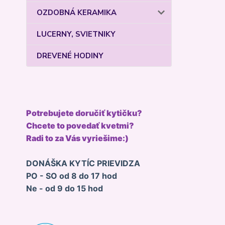
OZDOBNÁ KERAMIKA
LUCERNY, SVIETNIKY
DREVENÉ HODINY
Potrebujete doručiť kytičku?
Chcete to povedať kvetmi?
Radi to za Vás vyriešime:)
DONÁŠKA KYTÍC PRIEVIDZA
PO - SO od 8 do 17 hod
Ne - od 9 do 15 hod