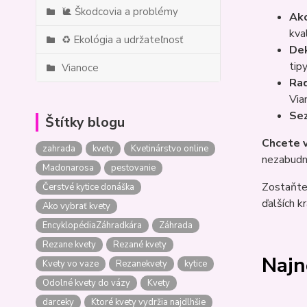
🐌 Škodcovia a problémy
Ako
kva
♻️ Ekológia a udržateľnosť
Dek
tip
Vianoce
Rad
Via
Se
Štítky blogu
Chcete v
zahrada
kvety
Kvetinárstvo online
nezabudn
Madonarosa
pestovanie
Zostaňte 
Čerstvé kytice donáška
ďalších k
Ako vybrať kvety
EncyklopédiaZáhradkára
Záhrada
Rezane kvety
Rezané kvety
Najn
Kvety vo vaze
Rezanekvety
kytice
Odolné kvety do vázy
Kvety
darceky
Ktoré kvety vydržia najdlhšie