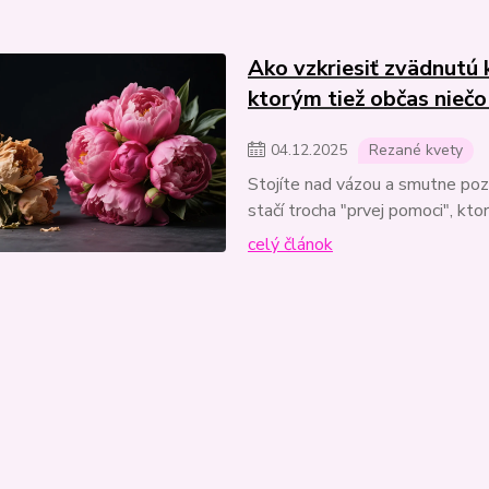
Ako vzkriesiť zvädnutú 
ktorým tiež občas niečo
04
.
12
.
2025
Rezané kvety
Stojíte nad vázou a smutne poze
stačí trocha "prvej pomoci", kto
celý článok