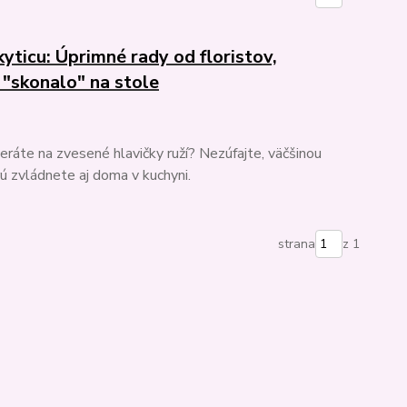
kyticu: Úprimné rady od floristov,
 "skonalo" na stole
ráte na zvesené hlavičky ruží? Nezúfajte, väčšinou
rú zvládnete aj doma v kuchyni.
strana
z 1