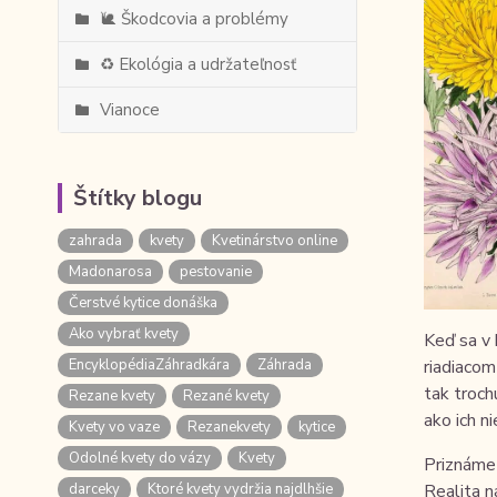
🐌 Škodcovia a problémy
♻️ Ekológia a udržateľnosť
Vianoce
Štítky blogu
zahrada
kvety
Kvetinárstvo online
Madonarosa
pestovanie
Čerstvé kytice donáška
Ako vybrať kvety
Keď sa v 
EncyklopédiaZáhradkára
Záhrada
riadiacom
tak troch
Rezane kvety
Rezané kvety
ako ich n
Kvety vo vaze
Rezanekvety
kytice
Odolné kvety do vázy
Kvety
Priznáme 
darceky
Ktoré kvety vydržia najdlhšie
Realita n