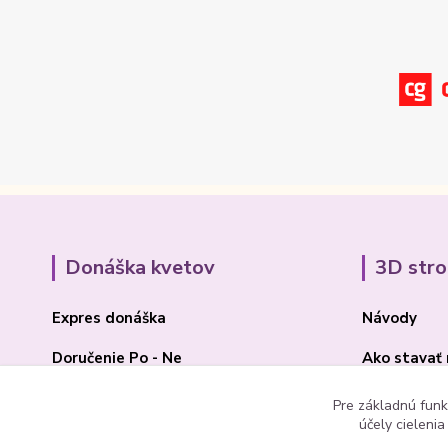
Donáška kvetov
3D str
Expres donáška
Návody
Doručenie Po - Ne
Ako stavať
O Madone Rose
BLOG 3D
Pre základnú funk
účely cieleni
Kontakt
Akcia 2025