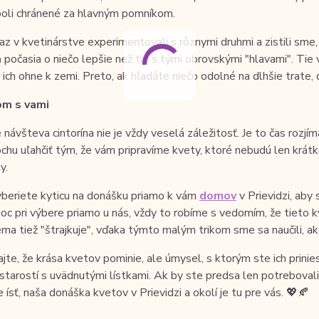
boli chránené za hlavným pomníkom.
z v kvetinárstve experimentovali s rôznymi druhmi a zistili sme, 
 počasia o niečo lepšie než tie s tými obrovskými "hlavami". Tie 
a ich ohne k zemi. Preto, ak hľadáte niečo odolné na dlhšie trate
om s vami
 návšteva cintorína nie je vždy veselá záležitosť. Je to čas roz
chu uľahčiť tým, že vám pripravíme kvety, ktoré nebudú len kr
y.
vyberiete kyticu na donášku priamo k vám
domov
v Prievidzi, aby 
c pri výbere priamo u nás, vždy to robíme s vedomím, že tieto 
ma tiež "štrajkuje", vďaka týmto malým trikom sme sa naučili, ako
te, že krása kvetov pominie, ale úmysel, s ktorým ste ich prinie
starostí s uvädnutými lístkami. Ak by ste predsa len potreboval
ísť, naša donáška kvetov v Prievidzi a okolí je tu pre vás. 💖🍂