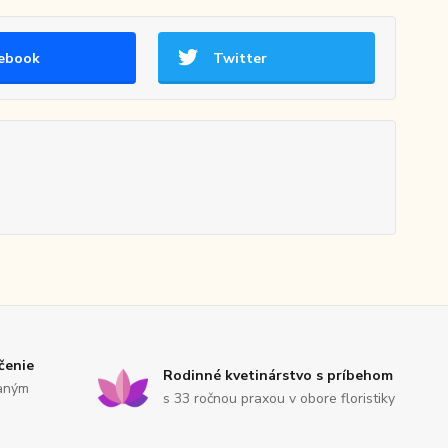
ebook
Twitter
čenie
Rodinné kvetinárstvo s príbehom
saným
s 33 ročnou praxou v obore floristiky