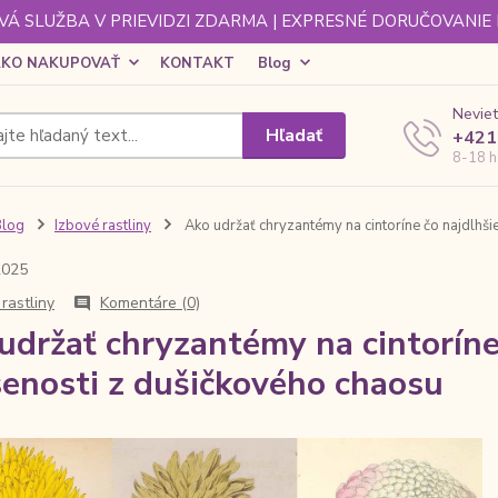
Á SLUŽBA V PRIEVIDZI ZDARMA | EXPRESNÉ DORUČOVANIE
KO NAKUPOVAŤ
KONTAKT
Blog
Neviet
Hľadať
+421
8-18 h
Blog
Izbové rastliny
Ako udržať chryzantémy na cintoríne čo najdlhšie
2025
rastliny
Komentáre (0)
udržať chryzantémy na cintoríne 
enosti z dušičkového chaosu