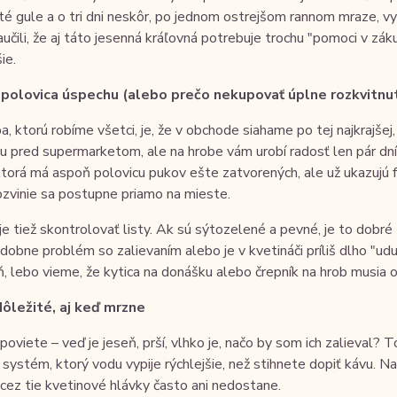
té gule a o tri dni neskôr, po jednom ostrejšom rannom mraze, 
učili, že aj táto jesenná kráľovná potrebuje trochu "pomoci v z
ie.
 polovica úspechu (alebo prečo nekupovať úplne rozkvitnu
a, ktorú robíme všetci, je, že v obchode siahame po tej najkrajšej
u pred supermarketom, ale na hrobe vám urobí radosť len pár d
 ktorá má aspoň polovicu pukov ešte zatvorených, ale už ukazuj
ozvinie sa postupne priamo na mieste.
je tiež skontrolovať listy. Ak sú sýtozelené a pevné, je to dobré
obne problém so zalievaním alebo je v kvetináči príliš dlho "udu
, lebo vieme, že kytica na donášku alebo črepník na hrob musia o
 dôležité, aj keď mrzne
poviete – veď je jeseň, prší, vlhko je, načo by som ich zalieval?
systém, ktorý vodu vypije rýchlejšie, než stihnete dopiť kávu. Na
ez tie kvetinové hlávky často ani nedostane.