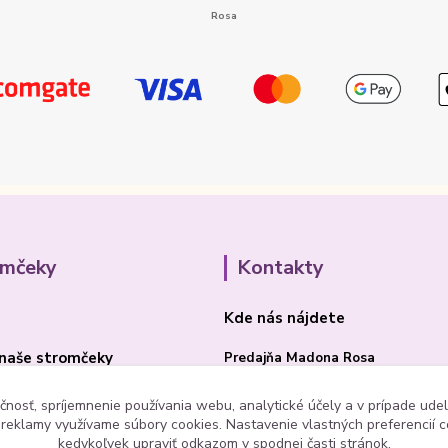
omčeky
Kontakty
Kde nás nájdete
naše stromčeky
Predajňa Madona Rosa
Bojnická cesta 41/B
čnosť, spríjemnenie používania webu, analytické účely a v prípade udel
a reklamy využívame súbory cookies. Nastavenie vlastných preferencií 
PRIEVIDZA 97101
kedykoľvek upraviť odkazom v spodnej časti stránok.