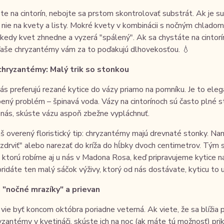
te na cintorín, nebojte sa prstom skontrolovať substrát. Ak je su
nie na kvety a listy. Mokré kvety v kombinácii s nočným chlado
edy kvet zhnedne a vyzerá "spálený". Ak sa chystáte na cintorín 
Vaše chryzantémy vám za to poďakujú dlhovekosťou. 💧
hryzantémy: Malý trik so stonkou
ás preferujú rezané kytice do vázy priamo na pomníku. Je to ele
ený problém – špinavá voda. Vázy na cintorínoch sú často plné sta
 nás, skúste vázu aspoň zbežne vypláchnuť.
áš overený floristický tip: chryzantémy majú drevnaté stonky. Na
zdrviť" alebo narezať do kríža do hĺbky dvoch centimetrov. Tým s
 ktorú robíme aj u nás v Madona Rosa, keď pripravujeme kytice na
ridáte ten malý sáčok výživy, ktorý od nás dostávate, kyticu to ud
 "nočné mrazíky" a prievan
 vie byť koncom októbra poriadne veterná. Ak viete, že sa blížia 
zantémy v kvetináči, skúste ich na noc (ak máte tú možnosť) prik