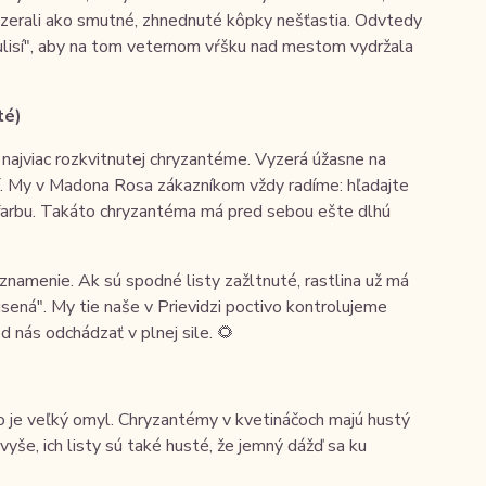
vyzerali ako smutné, zhnednuté kôpky nešťastia. Odvtedy
ákulisí", aby na tom veternom vŕšku nad mestom vydržala
té)
, najviac rozkvitnutej chryzantéme. Vyzerá úžasne na
ní. My v Madona Rosa zákazníkom vždy radíme: hľadajte
ú farbu. Takáto chryzantéma má pred sebou ešte dlhú
 znamenie. Ak sú spodné listy zažltnuté, rastlina už má
sená". My tie naše v Prievidzi poctivo kontrolujeme
d nás odchádzať v plnej sile. 🌻
 To je veľký omyl. Chryzantémy v kvetináčoch majú hustý
vyše, ich listy sú také husté, že jemný dážď sa ku