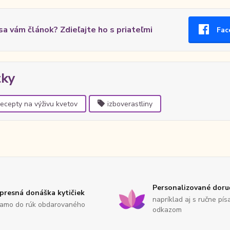
 sa vám článok? Zdieľajte ho s priateľmi
Fac
tky
ecepty na výživu kvetov
izboverastliny
Personalizované doru
presná donáška kytičiek
napríklad aj s ručne pí
iamo do rúk obdarovaného
odkazom