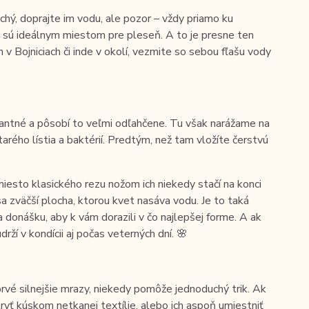
chý, doprajte im vodu, ale pozor – vždy priamo ku
m sú ideálnym miestom pre pleseň. A to je presne ten
v Bojniciach či inde v okolí, vezmite so sebou fľašu vody
gantné a pôsobí to veľmi odľahčene. Tu však narážame na
rého lístia a baktérií. Predtým, než tam vložíte čerstvú
miesto klasického rezu nožom ich niekedy stačí na konci
a zväčší plocha, ktorou kvet nasáva vodu. Je to taká
 donášku, aby k vám dorazili v čo najlepšej forme. A ak
rží v kondícii aj počas veterných dní. 🌸
prvé silnejšie mrazy, niekedy pomôže jednoduchý trik. Ak
ryť kúskom netkanej textílie, alebo ich aspoň umiestniť