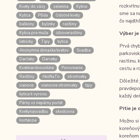
rozkvitnu
Kvety do vázy
zelenina
Kytice
sme sa na
Kytica
Pôda
Odolné kvety
čo najdlhš
balkony
bylinky
rastliny
Kytica pre muža
izboverastliny
Výber je
letnicky
Tipy
kytica
Prvá chyb
Anonymna donaska kvetov
Svadba
parkovisk
Darčeky
Darceky
rastlinu,
Kvetinarstvoonline
Porovnanie
cestu a r
Rastliny
AkoNaTo
stromceky
Dôležité 
vianoce
vianocne stromceky
tipy
pravdepod
kytica k vyrociu
každý deň
Párny vs nepárny počet
Pitie je
Kvetynasvadbu
skodcovia
hortenzie
Možno si 
koreňový 
koreňom c