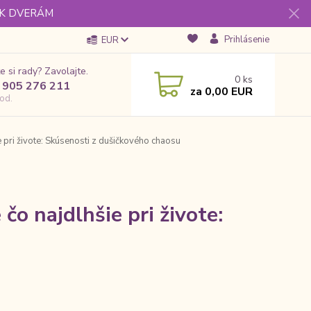
 K DVERÁM
Prihlásenie
EUR
e si rady? Zavolajte.
0
ks
 905 276 211
za
0,00 EUR
od.
 pri živote: Skúsenosti z dušičkového chaosu
čo najdlhšie pri živote: