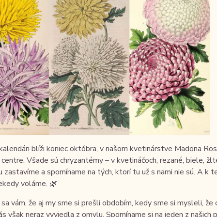
kalendári blíži koniec októbra, v našom kvetinárstve Madona Ro
 centre. Všade sú chryzantémy – v kvetináčoch, rezané, biele, žlté,
u zastavíme a spomíname na tých, ktorí tu už s nami nie sú. A k t
iekedy voláme. 🌿
sa vám, že aj my sme si prešli obdobím, kedy sme si mysleli, že 
ás však neraz vyviedla z omylu. Spomíname si na jeden z našich p