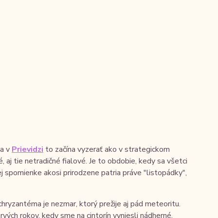
sa v
Prievidzi
to začína vyzerať ako v strategickom
 aj tie netradičné fialové. Je to obdobie, kedy sa všetci
ej spomienke akosi prirodzene patria práve "listopádky",
chryzantéma je nezmar, ktorý prežije aj pád meteoritu.
rvých rokov, kedy sme na cintorín vyniesli nádherné,