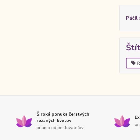
Páčil
Ští
R
Široká ponuka čerstvých
Ex
rezaných kvetov
pr
priamo od pestovateľov