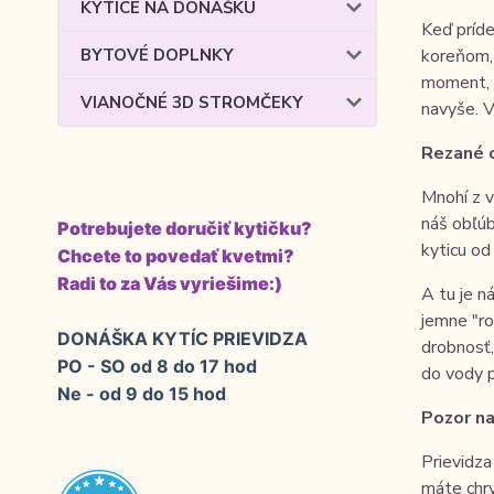
KYTICE NA DONÁŠKU
Keď príde
BYTOVÉ DOPLNKY
koreňom, 
moment, k
VIANOČNÉ 3D STROMČEKY
navyše. 
Rezané c
Mnohí z v
náš obľúb
Potrebujete doručiť kytičku?
kyticu od
Chcete to povedať kvetmi?
Radi to za Vás vyriešime:)
A tu je n
jemne "ro
DONÁŠKA KYTÍC PRIEVIDZA
drobnosť,
PO - SO od 8 do 17 hod
do vody p
Ne - od 9 do 15 hod
Pozor na
Prievidza
máte chry