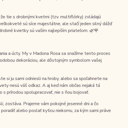
že tie s drobnými kvetmi (tzv. multiflórky) zvládajú
veľkokveté sú síce majestátne, ale stačí jeden silný dážď
, drobné kvietky sú vaším najlepším priateľom. 🌿🌹
jímania a úcty. My v Madona Rosa sa snažíme tento proces
átkodobou dekoráciou, ale dôstojným symbolom vašej
ste si ju sami odniesli na hroby, alebo sa spoľahnete na
kvety nesú váš odkaz. A aj keď nám občas nejaká tá
 s prírodou spolupracovať, nie s ňou bojovať.
sli, zostáva. Prajeme vám pokojné jesenné dni a čo
i poradiť alebo poslať kyticu niekomu, za kým sami práve