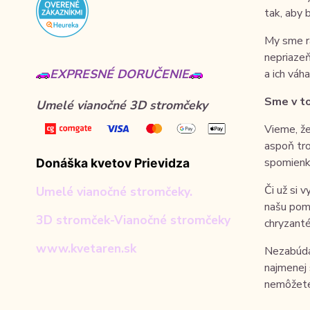
tak, aby 
My sme ra
nepriazeň
EXPRESNÉ DORUČENIE
a ich váh
Sme v t
Umelé vianočné 3D stromčeky
Vieme, že
aspoň tro
spomienk
Donáška kvetov Prievidza
Či už si 
Umelé vianočné stromčeky.
našu pomo
3D stromček-Vianočné stromčeky
chryzanté
www.kvetaren.sk
Nezabúdaj
najmenej 
nemôžete 