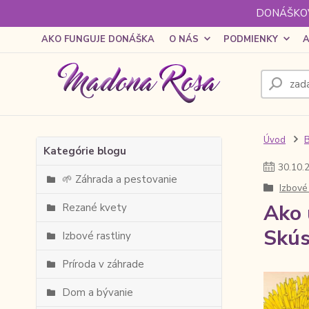
DONÁŠKOV
AKO FUNGUJE DONÁŠKA
O NÁS
PODMIENKY
A
Úvod
Kategórie blogu
30
.
10
.
🌱 Záhrada a pestovanie
Izbové 
Ako 
Rezané kvety
Skús
Izbové rastliny
Príroda v záhrade
Dom a bývanie