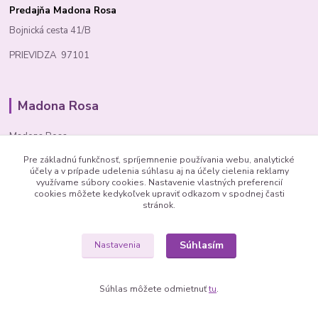
Predajňa Madona Rosa
Bojnická cesta 41/B
PRIEVIDZA 97101
Madona Rosa
Madona Rosa
Pre základnú funkčnosť, spríjemnenie používania webu, analytické
Richard
účely a v prípade udelenia súhlasu aj na účely cielenia reklamy
+421 905 276 211
využívame súbory cookies. Nastavenie vlastných preferencií
cookies môžete kedykoľvek upraviť odkazom v spodnej časti
stránok.
Súhlasím
Nastavenia
© 1992 Madona Rosa Company
Súhlas môžete odmietnuť
tu
.
Vytvorené na
Eshop-rychlo.sk