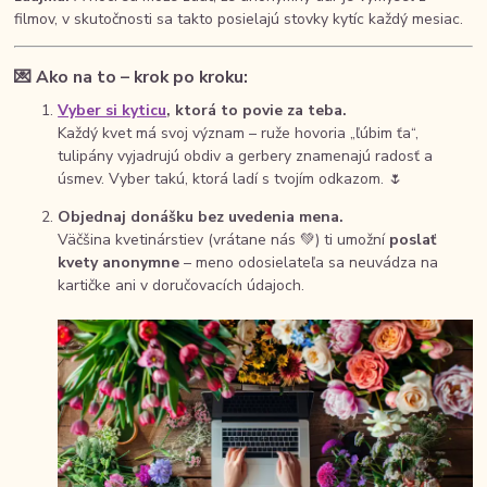
filmov, v skutočnosti sa takto posielajú stovky kytíc každý mesiac.
💌
Ako na to – krok po kroku:
Vyber si kyticu
, ktorá to povie za teba.
Každý kvet má svoj význam – ruže hovoria „ľúbim ťa“,
tulipány vyjadrujú obdiv a gerbery znamenajú radosť a
úsmev. Vyber takú, ktorá ladí s tvojím odkazom. 🌷
Objednaj donášku bez uvedenia mena.
Väčšina kvetinárstiev (vrátane nás 💚) ti umožní
poslať
kvety anonymne
– meno odosielateľa sa neuvádza na
kartičke ani v doručovacích údajoch.