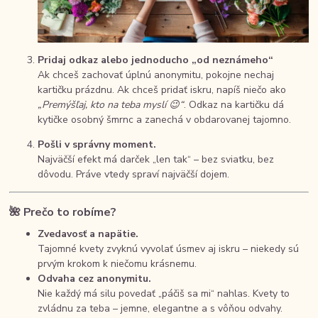
Pridaj odkaz alebo jednoducho „od neznámeho“
Ak chceš zachovať úplnú anonymitu, pokojne nechaj
kartičku prázdnu. Ak chceš pridať iskru, napíš niečo ako
„Premýšľaj, kto na teba myslí 😉“
. Odkaz na kartičku dá
kytičke osobný šmrnc a zanechá v obdarovanej tajomno.
Pošli v správny moment.
Najväčší efekt má darček „len tak“ – bez sviatku, bez
dôvodu. Práve vtedy spraví najväčší dojem.
🌺
Prečo to robíme?
Zvedavosť a napätie.
Tajomné kvety zvyknú vyvolať úsmev aj iskru – niekedy sú
prvým krokom k niečomu krásnemu.
Odvaha cez anonymitu.
Nie každý má silu povedať „páčiš sa mi“ nahlas. Kvety to
zvládnu za teba – jemne, elegantne a s vôňou odvahy.