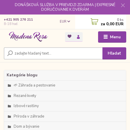
DONÁŠKOVÁ SLUŽBA V PRIEVIDZI ZDARMA | EXPRESNÉ
DORUČOVANIE K DVERÁM
0
ks
+421 905 276 211
EUR
za
0,00 EUR
8-18 hod.
Menu
Hľadať
Kategórie blogu
🌱 Záhrada a pestovanie
Rezané kvety
Izbové rastliny
Príroda v záhrade
Dom a bývanie