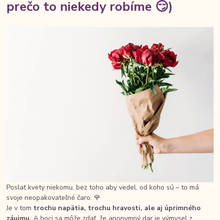
prečo to niekedy robíme 😏)
Poslať kvety niekomu, bez toho aby vedel, od koho sú – to má
svoje neopakovateľné čaro. 🌹
Je v tom
trochu napätia, trochu hravosti, ale aj úprimného
záujmu.
A hoci sa môže zdať, že anonymný dar je výmysel z