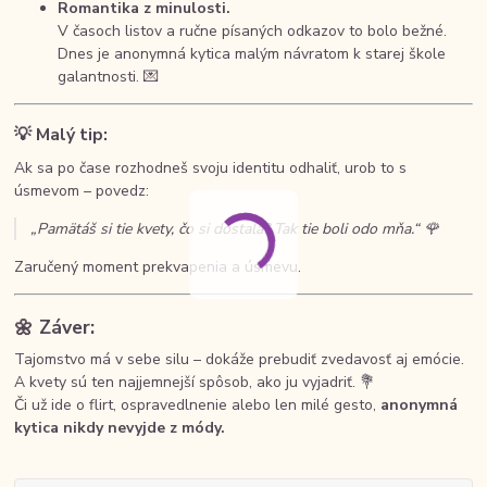
Romantika z minulosti.
V časoch listov a ručne písaných odkazov to bolo bežné.
Dnes je anonymná kytica malým návratom k starej škole
galantnosti. 💌
💡
Malý tip:
Ak sa po čase rozhodneš svoju identitu odhaliť, urob to s
úsmevom – povedz:
„Pamätáš si tie kvety, čo si dostala? Tak tie boli odo mňa.“ 🌹
Zaručený moment prekvapenia a úsmevu.
🌼
Záver:
Tajomstvo má v sebe silu – dokáže prebudiť zvedavosť aj emócie.
A kvety sú ten najjemnejší spôsob, ako ju vyjadriť. 💐
Či už ide o flirt, ospravedlnenie alebo len milé gesto,
anonymná
kytica nikdy nevyjde z módy.