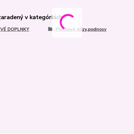
zaradený v kategóriách
VÉ DOPLNKY
Plechové dózy,podnosy