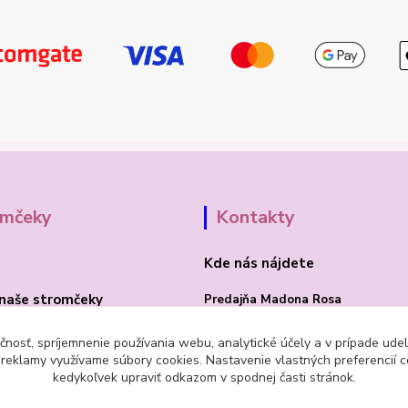
omčeky
Kontakty
Kde nás nájdete
naše stromčeky
Predajňa Madona Rosa
Bojnická cesta 41/B
čnosť, spríjemnenie používania webu, analytické účely a v prípade udel
a reklamy využívame súbory cookies. Nastavenie vlastných preferencií 
PRIEVIDZA 97101
kedykoľvek upraviť odkazom v spodnej časti stránok.