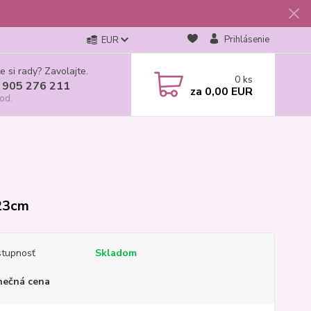
Prihlásenie
EUR
e si rady? Zavolajte.
0
ks
 905 276 211
za
0,00 EUR
od.
23cm
tupnosť
Skladom
nečná cena