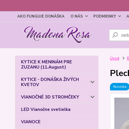
AKO FUNGUJE DONÁŠKA
O NÁS
PODMIENKY
A
Úvod
KYTICE K MENINÁM PRE
ZUZANU (11.August)
Plec
KYTICE - DONÁŠKA ŽIVÝCH
KVETOV
Novinka
VIANOČNÉ 3D STROMČEKY
LED Vianočne svetielka
VIANOCE