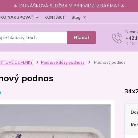
🌷 DONÁŠKOVÁ SLUŽBA V PRIEVIDZI ZDARMA ! 🌷
KO NAKUPOVAŤ
KONTAKT
Blog
Neviet
Hľadať
+421
8-18 h
BYTOVÉ DOPLNKY
Plechové dózy,podnosy
Plechový podnos
hový podnos
34x
Dos
Ko