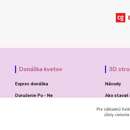
Donáška kvetov
3D str
Expres donáška
Návody
Doručenie Po - Ne
Ako stavať
O Madone Rose
BLOG 3D
Pre základnú funk
účely cieleni
Kontakt
Akcia 2025