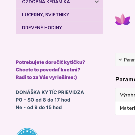
OZDOBNÁ KERAMIKA
LUCERNY, SVIETNIKY
DREVENÉ HODINY
Para
Potrebujete doručiť kytičku?
Chcete to povedať kvetmi?
Radi to za Vás vyriešime:)
Param
DONÁŠKA KYTÍC PRIEVIDZA
Výrob
PO - SO od 8 do 17 hod
Ne - od 9 do 15 hod
Materi