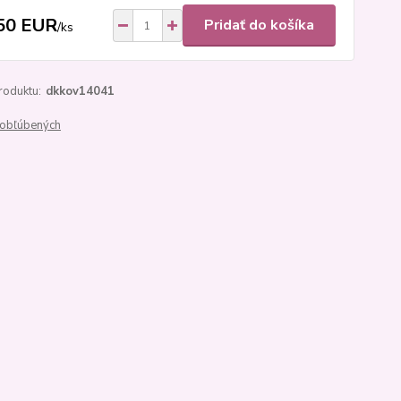
50 EUR
Pridať do košíka
/
ks
roduktu:
dkkov14041
obľúbených