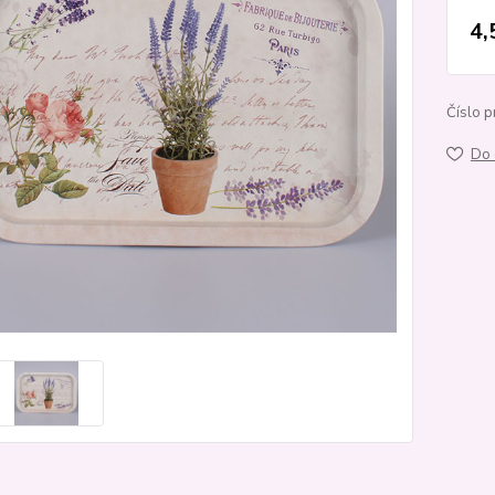
4,
Číslo p
Do 