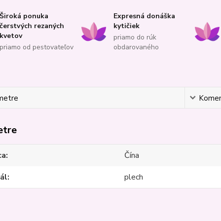
Široká ponuka
Expresná donáška
čerstvých rezaných
kytičiek
kvetov
priamo do rúk
priamo od pestovateľov
obdarovaného
metre
Komen
etre
ca
Čína
ál
plech