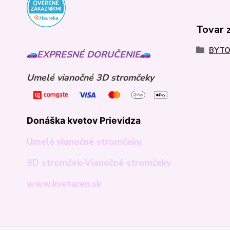
Tovar 
BYTO
EXPRESNÉ DORUČENIE
Umelé vianočné 3D stromčeky
Donáška kvetov Prievidza
Umelé vianočné stromčeky.
3D stromček-Vianočné stromčeky
www.kvetaren.sk