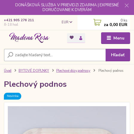
DONÁŠKOVÁ SLUŽBA V PRIEVIDZI ZDARMA | EXPRESNÉ
DORUČOVANIE K DVERÁM
0
ks
+421 905 276 211
EUR
za
0,00 EUR
8-18 hod.
Menu
Hľadať
Úvod
BYTOVÉ DOPLNKY
Plechové dózy,podnosy
Plechový podnos
Plechový podnos
Novinka