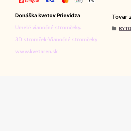
Donáška kvetov Prievidza
Tovar 
Umelé vianočné stromčeky.
BYTO
3D stromček-Vianočné stromčeky
www.kvetaren.sk