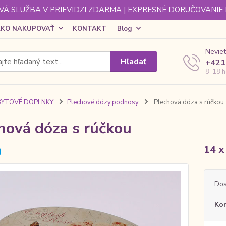
Á SLUŽBA V PRIEVIDZI ZDARMA | EXPRESNÉ DORUČOVANIE
KO NAKUPOVAŤ
KONTAKT
Blog
Neviet
Hľadať
+421
8-18 h
BYTOVÉ DOPLNKY
Plechové dózy,podnosy
Plechová dóza s rúčkou
hová dóza s rúčkou
14 x
Dos
Ko