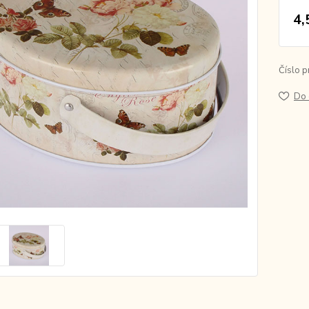
4,
Číslo p
Do 