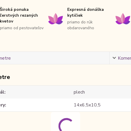
Široká ponuka
Expresná donáška
čerstvých rezaných
kytičiek
kvetov
priamo do rúk
priamo od pestovateľov
obdarovaného
metre
Komen
etre
ál
plech
ry
14x6,5x10,5