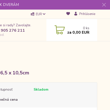
 K DVERÁM
Prihlásenie
EUR
e si rady? Zavolajte.
0
ks
 905 276 211
za
0,00 EUR
od.
 6,5 x 10,5cm
tupnosť
Skladom
nečná cena