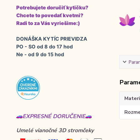
Potrebujete doručiť kytičku?
Chcete to povedať kvetmi?
Radi to za Vás vyriešime:)
DONÁŠKA KYTÍC PRIEVIDZA
PO - SO od 8 do 17 hod
Ne - od 9 do 15 hod
Para
Param
Materi
Rozme
EXPRESNÉ DORUČENIE
Umelé vianočné 3D stromčeky