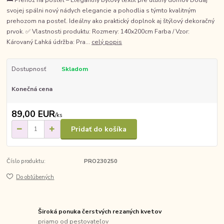
svojej spálni nový nádych elegancie a pohodlia s týmto kvalitným
prehozom na posteľ. Ideálny ako praktický doplnok aj štýlový dekoračný
prvok. ✅ Vlastnosti produktu: Rozmery: 140x200cm Farba / Vzor:
Károvaný Ľahká údržba: Pra...
celý popis
Dostupnosť
Skladom
Konečná cena
89,00 EUR
/
ks
Pridať do košíka
Číslo produktu:
PRO230250
Do obľúbených
Široká ponuka čerstvých rezaných kvetov
priamo od pestovateľov