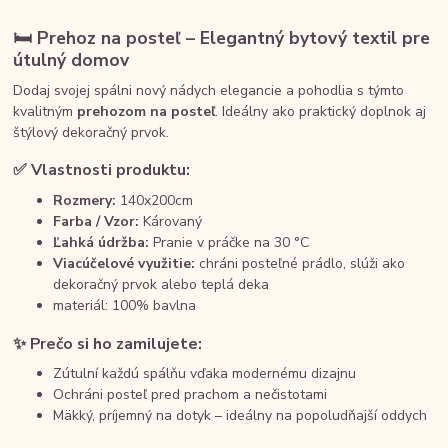
🛏️
Prehoz na posteľ – Elegantný bytový textil pre
útulný domov
Dodaj svojej spálni nový nádych elegancie a pohodlia s týmto
kvalitným
prehozom na posteľ
. Ideálny ako praktický doplnok aj
štýlový dekoračný prvok.
✅
Vlastnosti produktu:
Rozmery:
140x200cm
Farba / Vzor:
Károvaný
Ľahká údržba:
Pranie v práčke na 30 °C
Viacúčelové využitie:
chráni posteľné prádlo, slúži ako
dekoračný prvok alebo teplá deka
materiál: 100% bavlna
✨
Prečo si ho zamilujete:
Zútulní každú spálňu vďaka modernému dizajnu
Ochráni posteľ pred prachom a nečistotami
Mäkký, príjemný na dotyk – ideálny na popoludňajší oddych