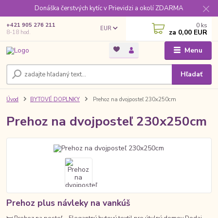
Donáška čerstvých kytíc v Prievidzi a okolí ZDARMA
0
ks
+421 905 276 211
EUR
za
0,00 EUR
8-18 hod.
Menu
Hľadať
Úvod
BYTOVÉ DOPLNKY
Prehoz na dvojposteľ 230x250cm
Prehoz na dvojposteľ 230x250cm
Prehoz plus návleky na vankúš
🛏️ Prehoz na posteľ – Elegantný bytový textil pre útulný domov Dodaj