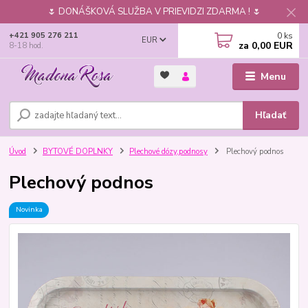
🌷 DONÁŠKOVÁ SLUŽBA V PRIEVIDZI ZDARMA ! 🌷
0
ks
+421 905 276 211
EUR
za
0,00 EUR
8-18 hod.
Menu
Hľadať
Úvod
BYTOVÉ DOPLNKY
Plechové dózy,podnosy
Plechový podnos
Plechový podnos
Novinka