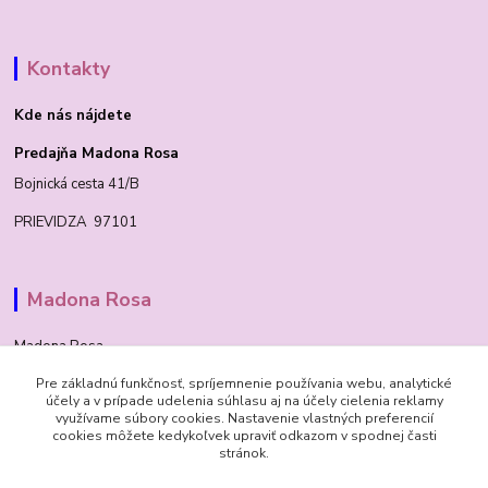
Kontakty
Kde nás nájdete
Predajňa Madona Rosa
Bojnická cesta 41/B
PRIEVIDZA 97101
Madona Rosa
Madona Rosa
Pre základnú funkčnosť, spríjemnenie používania webu, analytické
Richard
účely a v prípade udelenia súhlasu aj na účely cielenia reklamy
+421 905 276 211
využívame súbory cookies. Nastavenie vlastných preferencií
cookies môžete kedykoľvek upraviť odkazom v spodnej časti
stránok.