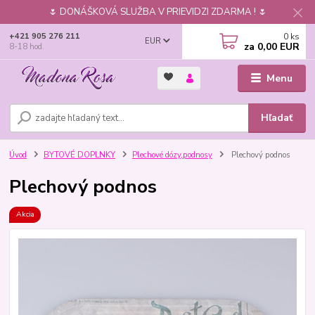
🌷 DONÁŠKOVÁ SLUŽBA V PRIEVIDZI ZDARMA ! 🌷
0
ks
+421 905 276 211
EUR
za
0,00 EUR
8-18 hod.
Menu
Hľadať
Úvod
BYTOVÉ DOPLNKY
Plechové dózy,podnosy
Plechový podnos
Plechový podnos
Akcia