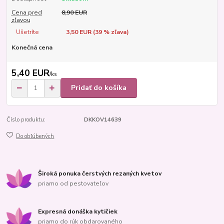
Cena pred
8,90 EUR
zľavou
Ušetríte
3,50 EUR (
39
% zľava)
Konečná cena
5,40 EUR
/
ks
Pridať do košíka
Číslo produktu:
DKKOV14639
Do obľúbených
Široká ponuka čerstvých rezaných kvetov
priamo od pestovateľov
Expresná donáška kytičiek
priamo do rúk obdarovaného