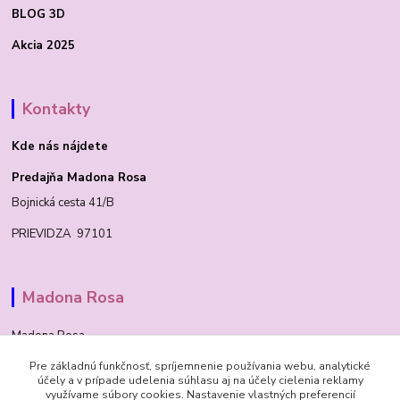
BLOG 3D
Akcia 2025
Kontakty
Kde nás nájdete
Predajňa Madona Rosa
Bojnická cesta 41/B
PRIEVIDZA 97101
Madona Rosa
Madona Rosa
Pre základnú funkčnosť, spríjemnenie používania webu, analytické
Richard
účely a v prípade udelenia súhlasu aj na účely cielenia reklamy
+421 905 276 211
využívame súbory cookies. Nastavenie vlastných preferencií