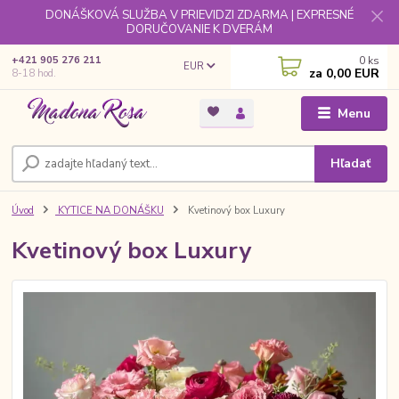
DONÁŠKOVÁ SLUŽBA V PRIEVIDZI ZDARMA | EXPRESNÉ
DORUČOVANIE K DVERÁM
0
ks
+421 905 276 211
EUR
za
0,00 EUR
8-18 hod.
Menu
Hľadať
Úvod
KYTICE NA DONÁŠKU
Kvetinový box Luxury
Kvetinový box Luxury