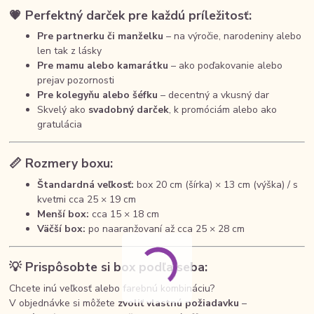
💗 Perfektný darček pre každú príležitosť:
Pre partnerku či manželku
– na výročie, narodeniny alebo
len tak z lásky
Pre mamu alebo kamarátku
– ako poďakovanie alebo
prejav pozornosti
Pre kolegyňu alebo šéfku
– decentný a vkusný dar
Skvelý ako
svadobný darček
, k promóciám alebo ako
gratulácia
📏 Rozmery boxu:
Štandardná veľkosť:
box 20 cm (šírka) × 13 cm (výška) / s
kvetmi cca 25 × 19 cm
Menší box:
cca 15 × 18 cm
Väčší box:
po naaranžovaní až cca 25 × 28 cm
💡 Prispôsobte si box podľa seba:
Chcete inú veľkosť alebo farebnú kombináciu?
V objednávke si môžete
zvoliť vlastnú požiadavku
–