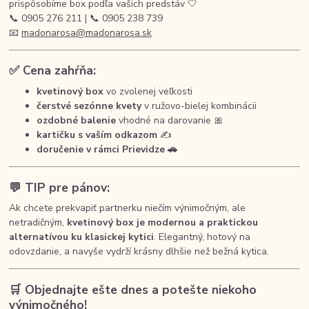
prispôsobíme box podľa vašich predstáv 🤍
📞 0905 276 211 | 📞 0905 238 739
📧
madonarosa@madonarosa.sk
✅ Cena zahŕňa:
kvetinový box
vo zvolenej veľkosti
čerstvé sezónne kvety
v ružovo-bielej kombinácii
ozdobné balenie
vhodné na darovanie 🎀
kartičku s vaším odkazom
✍️
doručenie v rámci Prievidze 🚗
💬 TIP pre pánov:
Ak chcete prekvapiť partnerku niečím výnimočným, ale
netradičným,
kvetinový box je modernou a praktickou
alternatívou ku klasickej kytici
. Elegantný, hotový na
odovzdanie, a navyše vydrží krásny dlhšie než bežná kytica.
🛒 Objednajte ešte dnes a potešte niekoho
výnimočného!