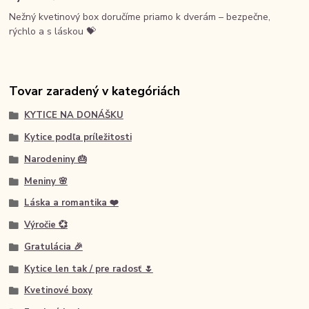
Nežný kvetinový box doručíme priamo k dverám – bezpečne,
rýchlo a s láskou 💝
Tovar zaradený v kategóriách
KYTICE NA DONÁŠKU
Kytice podľa príležitosti
Narodeniny 🎂
Meniny 🌸
Láska a romantika ❤️
Výročie 💞
Gratulácia 🎉
Kytice len tak / pre radosť 🌷
Kvetinové boxy