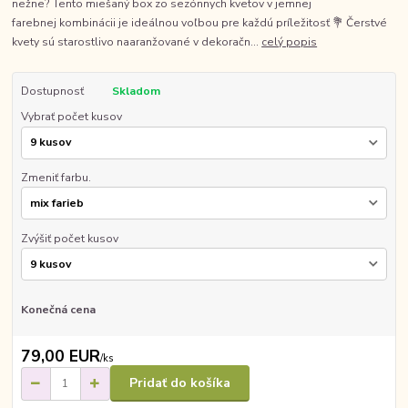
nežne? Tento miešaný box zo sezónnych kvetov v jemnej
farebnej kombinácii je ideálnou voľbou pre každú príležitosť 💐 Čerstvé
kvety sú starostlivo naaranžované v dekoračn...
celý popis
Dostupnosť
Skladom
Vybrať počet kusov
Zmeniť farbu.
Zvýšiť počet kusov
Konečná cena
79,00 EUR
/
ks
Pridať do košíka