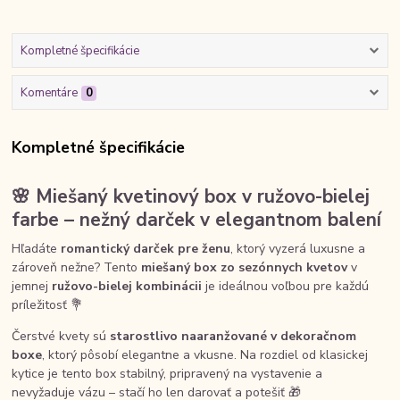
Kompletné špecifikácie
Komentáre
0
Kompletné špecifikácie
🌸 Miešaný kvetinový box v ružovo-bielej
farbe – nežný darček v elegantnom balení
Hľadáte
romantický darček pre ženu
, ktorý vyzerá luxusne a
zároveň nežne? Tento
miešaný box zo sezónnych kvetov
v
jemnej
ružovo-bielej kombinácii
je ideálnou voľbou pre každú
príležitosť 💐
Čerstvé kvety sú
starostlivo naaranžované v dekoračnom
boxe
, ktorý pôsobí elegantne a vkusne. Na rozdiel od klasickej
kytice je tento box stabilný, pripravený na vystavenie a
nevyžaduje vázu – stačí ho len darovať a potešiť 🎁