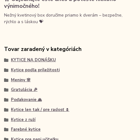
výnimočného!
Nežný kvetinový box doručíme priamo k dverám – bezpečne,
rýchlo a s láskou 💝
Tovar zaradený v kategóriách
KYTICE NA DONÁŠKU
Kytice podľa príležitosti
Meniny 🌸
Gratulácia 🎉
Poďakovanie 🙏
Kytice len tak / pre radosť 🌷
Kytice z ruží
Farebné kytice
Kytice pre pani učiteľku