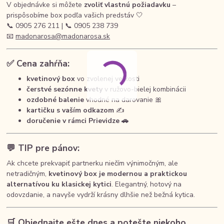
V objednávke si môžete
zvoliť vlastnú požiadavku
–
prispôsobíme box podľa vašich predstáv 🤍
📞 0905 276 211 | 📞 0905 238 739
📧
madonarosa@madonarosa.sk
✅ Cena zahŕňa:
kvetinový box
vo zvolenej veľkosti
čerstvé sezónne kvety
v ružovo-bielej kombinácii
ozdobné balenie
vhodné na darovanie 🎀
kartičku s vaším odkazom
✍️
doručenie v rámci Prievidze 🚗
💬 TIP pre pánov:
Ak chcete prekvapiť partnerku niečím výnimočným, ale
netradičným,
kvetinový box je modernou a praktickou
alternatívou ku klasickej kytici
. Elegantný, hotový na
odovzdanie, a navyše vydrží krásny dlhšie než bežná kytica.
🛒 Objednajte ešte dnes a potešte niekoho