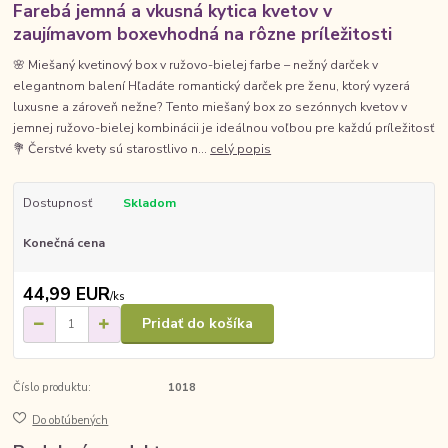
Farebá jemná a vkusná kytica kvetov v
zaujímavom boxevhodná na rôzne príležitosti
🌸 Miešaný kvetinový box v ružovo-bielej farbe – nežný darček v
elegantnom balení Hľadáte romantický darček pre ženu, ktorý vyzerá
luxusne a zároveň nežne? Tento miešaný box zo sezónnych kvetov v
jemnej ružovo-bielej kombinácii je ideálnou voľbou pre každú príležitosť
💐 Čerstvé kvety sú starostlivo n...
celý popis
Dostupnosť
Skladom
Konečná cena
44,99 EUR
/
ks
Pridať do košíka
Číslo produktu:
1018
Do obľúbených