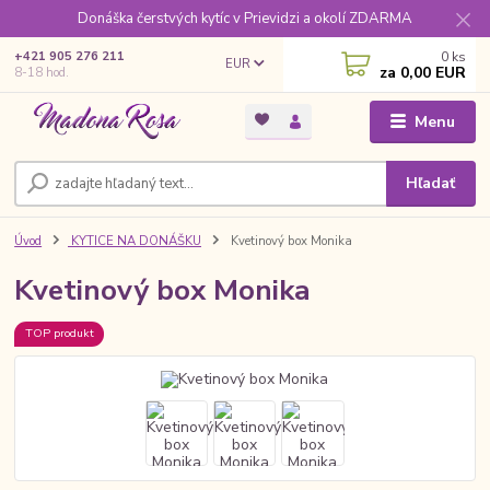
Donáška čerstvých kytíc v Prievidzi a okolí ZDARMA
0
ks
+421 905 276 211
EUR
za
0,00 EUR
8-18 hod.
Menu
Hľadať
Úvod
KYTICE NA DONÁŠKU
Kvetinový box Monika
Kvetinový box Monika
TOP produkt