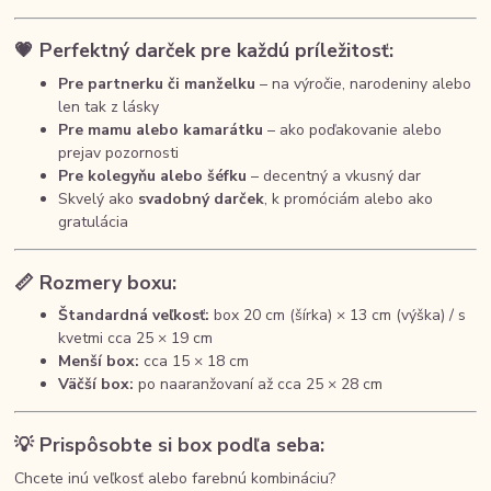
💗 Perfektný darček pre každú príležitosť:
Pre partnerku či manželku
– na výročie, narodeniny alebo
len tak z lásky
Pre mamu alebo kamarátku
– ako poďakovanie alebo
prejav pozornosti
Pre kolegyňu alebo šéfku
– decentný a vkusný dar
Skvelý ako
svadobný darček
, k promóciám alebo ako
gratulácia
📏 Rozmery boxu:
Štandardná veľkosť:
box 20 cm (šírka) × 13 cm (výška) / s
kvetmi cca 25 × 19 cm
Menší box:
cca 15 × 18 cm
Väčší box:
po naaranžovaní až cca 25 × 28 cm
💡 Prispôsobte si box podľa seba:
Chcete inú veľkosť alebo farebnú kombináciu?