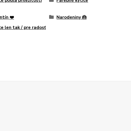
ce podľa príležitosti
Farebné kytice
ntín ❤️
Narodeniny 🎂
ce len tak / pre radosť