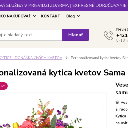
Á SLUŽBA V PRIEVIDZI ZDARMA | EXPRESNÉ DORUČOVANIE
KO NAKUPOVAŤ
KONTAKT
Blog
Neviet
Hľadať
+421
8-18 h
KYTICE - DONÁŠKA ŽIVÝCH KVETOV
Personalizovaná kytica kvetov Sa
onalizovaná kytica kvetov Sama
Vese
ukt
samú
🌸 Ves
si rado
Kytica
oslaviť