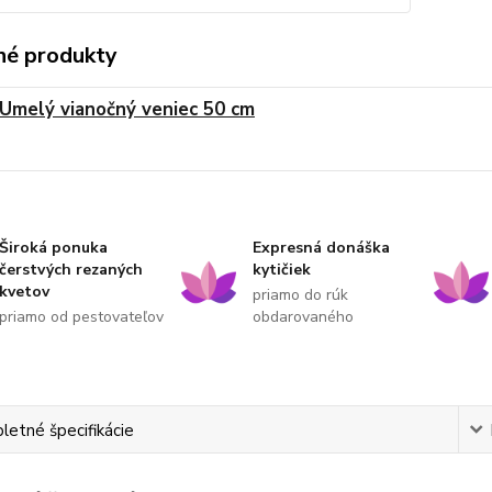
é produkty
Umelý vianočný veniec 50 cm
Široká ponuka
Expresná donáška
čerstvých rezaných
kytičiek
kvetov
priamo do rúk
priamo od pestovateľov
obdarovaného
etné špecifikácie