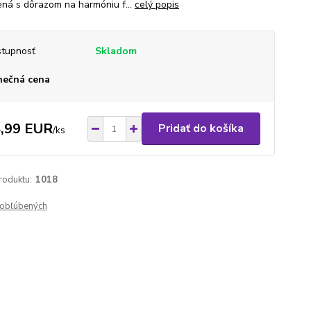
ená s dôrazom na harmóniu f...
celý popis
tupnosť
Skladom
nečná cena
,99 EUR
Pridať do košíka
/
ks
roduktu:
1018
obľúbených