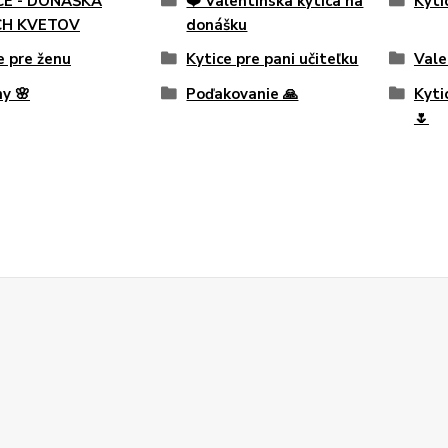
CE - DONÁŠKA
❤️ Valentínska kytica na
Kyti
CH KVETOV
donášku
e pre ženu
Kytice pre pani učiteľku
Vale
y 🌸
Poďakovanie 🙏
Kyti
🌷