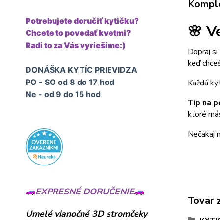
Komple
Potrebujete doručiť kytičku?
🌸 V
Chcete to povedať kvetmi?
Radi to za Vás vyriešime:)
Dopraj si
keď chceš
DONÁŠKA KYTÍC PRIEVIDZA
PO - SO od 8 do 17 hod
Každá kyt
Ne - od 9 do 15 hod
Tip na p
ktoré máš
Nečakaj n
EXPRESNÉ DORUČENIE
Tovar 
Umelé vianočné 3D stromčeky