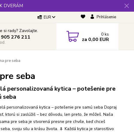
 K DVERÁM
Prihlásenie
EUR
e si rady? Zavolajte.
0
ks
 905 276 211
za
0,00 EUR
od.
ma pre seba
 pre seba
lá personalizovaná kytica – potešenie pre
 seba
elá personalizovaná kytica – potešenie pre samú seba Dopraj
sť, ktorú si zaslúžiš – bez dôvodu, len preto, že môžeš. Naša
 sama pre seba je stvorená presne pre chvíle, keď chceš
 seba, svoju silu a krásu života. 🌷 Každá kytica je starostlivo