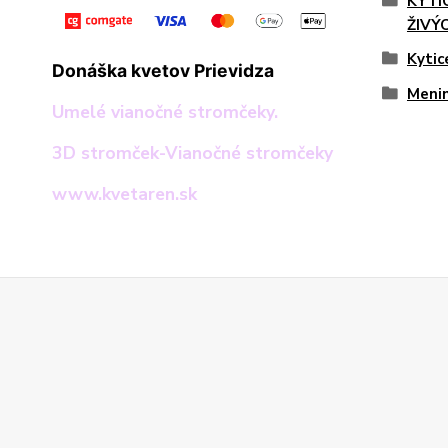
KYTI
ŽIVÝ
Kytic
Donáška kvetov Prievidza
Menin
Umelé vianočné stromčeky.
3D stromček-Vianočné stromčeky
www.kvetaren.sk