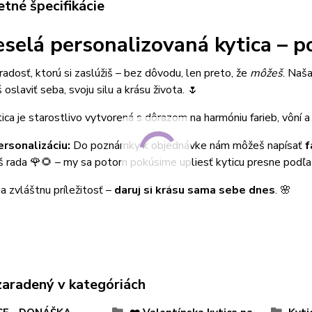
tné špecifikácie
eselá personalizovaná kytica – 
 radosť, ktorú si zaslúžiš – bez dôvodu, len preto, že
môžeš
. Naš
 oslaviť seba, svoju silu a krásu života. 🌷
ica je starostlivo vytvorená s dôrazom na harmóniu farieb, vôní a 
ersonalizáciu:
Do poznámky k objednávke nám môžeš napísať
f
 rada 🌹🌻 – my sa potom pokúsime upliesť kyticu presne podľa t
a zvláštnu príležitosť –
daruj si krásu sama sebe dnes
. 🌸
zaradený v kategóriách