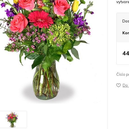
vytvor
Dos
Ko
44
Číslo p
Do 