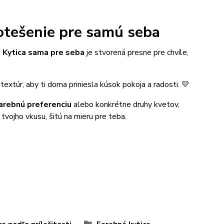
potešenie pre samú seba
a
Kytica sama pre seba
je stvorená presne pre chvíle,
textúr, aby ti doma priniesla kúsok pokoja a radosti. 💛
arebnú preferenciu
alebo konkrétne druhy kvetov,
vojho vkusu, šitú na mieru pre teba.