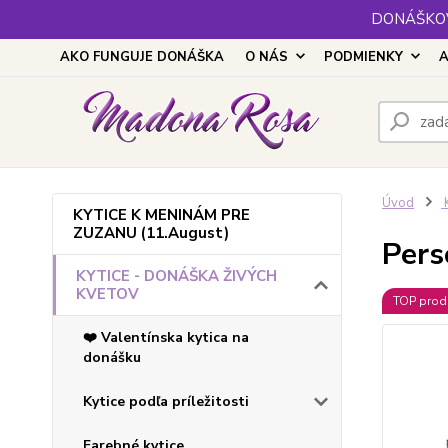
DONÁŠKOV
AKO FUNGUJE DONÁŠKA
O NÁS
PODMIENKY
A
Úvod
KYTICE K MENINÁM PRE
ZUZANU (11.August)
Pers
KYTICE - DONÁŠKA ŽIVÝCH
KVETOV
TOP prod
❤️ Valentínska kytica na
donášku
Kytice podľa príležitosti
Farebné kytice