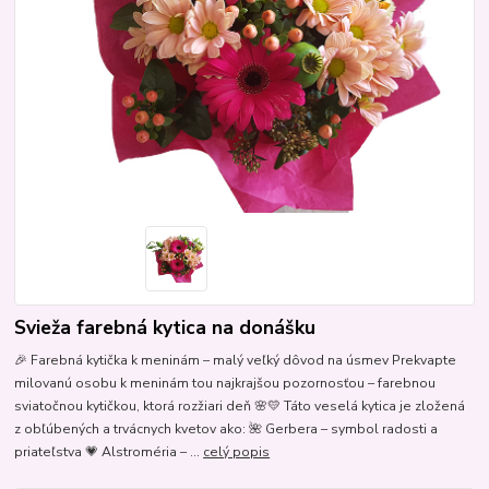
Svieža farebná kytica na donášku
🎉 Farebná kytička k meninám – malý veľký dôvod na úsmev Prekvapte
milovanú osobu k meninám tou najkrajšou pozornosťou – farebnou
sviatočnou kytičkou, ktorá rozžiari deň 🌸💛 Táto veselá kytica je zložená
z obľúbených a trvácnych kvetov ako: 🌺 Gerbera – symbol radosti a
priateľstva 💗 Alstroméria – ...
celý popis