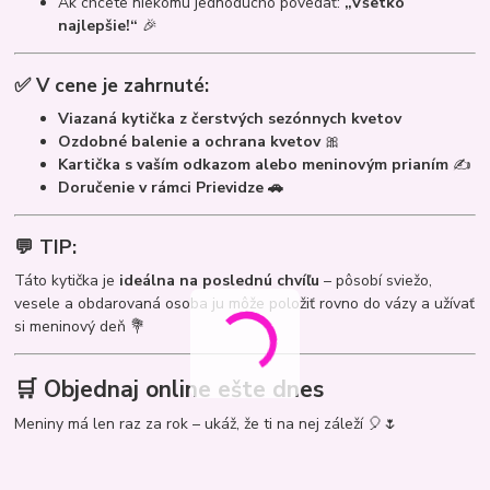
Ak chcete niekomu jednoducho povedať:
„Všetko
najlepšie!“
🎉
✅ V cene je zahrnuté:
Viazaná kytička z čerstvých sezónnych kvetov
Ozdobné balenie a ochrana kvetov
🎀
Kartička s vaším odkazom alebo meninovým prianím
✍️
Doručenie v rámci Prievidze 🚗
💬 TIP:
Táto kytička je
ideálna na poslednú chvíľu
– pôsobí sviežo,
vesele a obdarovaná osoba ju môže položiť rovno do vázy a užívať
si meninový deň 💐
🛒 Objednaj online ešte dnes
Meniny má len raz za rok – ukáž, že ti na nej záleží 🎈🌷