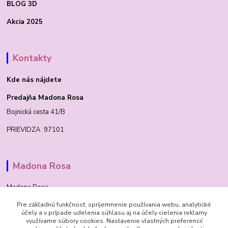
BLOG 3D
Akcia 2025
Kontakty
Kde nás nájdete
Predajňa Madona Rosa
Bojnická cesta 41/B
PRIEVIDZA 97101
Madona Rosa
Madona Rosa
Pre základnú funkčnosť, spríjemnenie používania webu, analytické
Richard
účely a v prípade udelenia súhlasu aj na účely cielenia reklamy
+421 905 276 211
využívame súbory cookies. Nastavenie vlastných preferencií