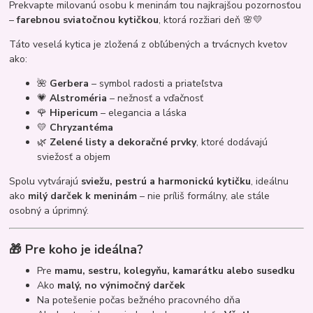
Prekvapte milovanú osobu k meninám tou najkrajšou pozornosťou
–
farebnou sviatočnou kytičkou
, ktorá rozžiari deň 🌸💛
Táto veselá kytica je zložená z obľúbených a trvácnych kvetov
ako:
🌺
Gerbera
– symbol radosti a priateľstva
💗
Alstroméria
– nežnosť a vďačnosť
🌹
Hipericum
– elegancia a láska
💛
Chryzantéma
🌿
Zelené listy a dekoračné prvky
, ktoré dodávajú
sviežosť a objem
Spolu vytvárajú
sviežu, pestrú a harmonickú kytičku
, ideálnu
ako
milý darček k meninám
– nie príliš formálny, ale stále
osobný a úprimný.
🎁 Pre koho je ideálna?
Pre
mamu, sestru, kolegyňu, kamarátku alebo susedku
Ako
malý, no výnimočný darček
Na potešenie počas bežného pracovného dňa