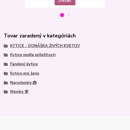
Detail
Tovar zaradený v kategóriách
KYTICE - DONÁŠKA ŽIVÝCH KVETOV
Kytice podľa príležitosti
Farebné kytice
Kytice pre ženu
Narodeniny 🎂
Meniny 🌸