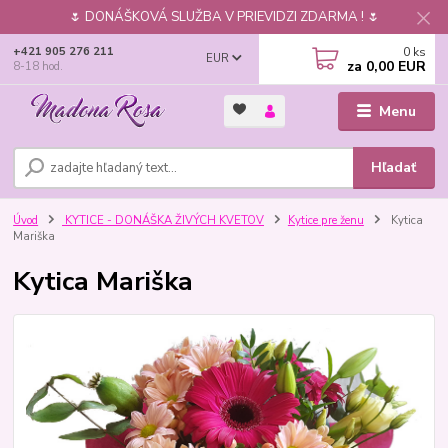
🌷 DONÁŠKOVÁ SLUŽBA V PRIEVIDZI ZDARMA ! 🌷
0
ks
+421 905 276 211
EUR
za
0,00 EUR
8-18 hod.
Menu
Hľadať
Úvod
KYTICE - DONÁŠKA ŽIVÝCH KVETOV
Kytice pre ženu
Kytica
Mariška
Kytica Mariška