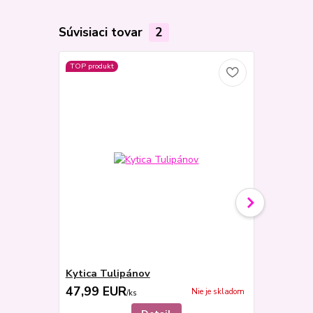
Súvisiaci tovar
2
TOP produkt
Kytica Tulipánov
Šálka s p
47,99 EUR
6,90 EU
Nie je skladom
/
ks