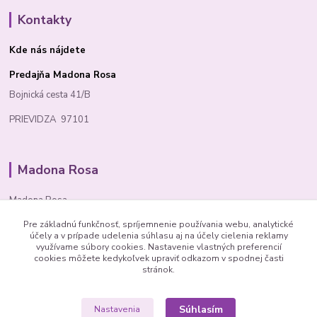
Kontakty
Kde nás nájdete
Predajňa Madona Rosa
Bojnická cesta 41/B
PRIEVIDZA 97101
Madona Rosa
Madona Rosa
Pre základnú funkčnosť, spríjemnenie používania webu, analytické
Richard
účely a v prípade udelenia súhlasu aj na účely cielenia reklamy
+421 905 276 211
využívame súbory cookies. Nastavenie vlastných preferencií
cookies môžete kedykoľvek upraviť odkazom v spodnej časti
stránok.
Súhlasím
Nastavenia