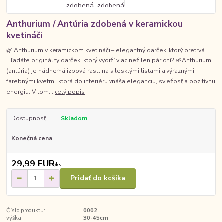
Anthurium / Antúria zdobená v keramickou
kvetináči
🌿 Anthurium v keramickom kvetináči – elegantný darček, ktorý pretrvá
Hľadáte originálny darček, ktorý vydrží viac než len pár dní? 🌱Anthurium
(antúria) je nádherná izbová rastlina s lesklými listami a výraznými
farebnými kvetmi, ktorá do interiéru vnáša eleganciu, sviežosť a pozitívnu
energiu. V tom...
celý popis
Dostupnosť
Skladom
Konečná cena
29,99 EUR
/
ks
Pridať do košíka
Číslo produktu:
0002
výška:
30-45cm