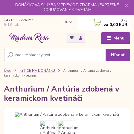
DONÁŠKOVÁ SLUŽBA V PRIEVIDZI ZDARMA | EXPRESNÉ
DORUČOVANIE K DVERÁM
0
ks
+421 905 276 211
EUR
za
0,00 EUR
8-18 hod.
Menu
Hľadať
Úvod
KYTICE NA DONÁŠKU
Anthurium / Antúria zdobená v
keramickom kvetináči
Anthurium / Antúria zdobená v
keramickom kvetináči