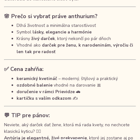
🌸 Prečo si vybrať práve anthurium?
Dlhá životnosť a minimálna starostlivosť
Symbol
lásky, elegancie a harmónie
Krásny
živý darček
, ktorý nekončí po pár dňoch
Vhodné ako
darček pre ženu, k narodeninám, výročiu či
len tak pre radosť
✅ Cena zahŕňa:
keramický kvetináč
– moderný, štýlový a praktický
ozdobné balenie
vhodné na darovanie 🎀
doručenie v rámci Prievidze 🚗
kartičku s vaším odkazom
✍️
💬 TIP pre pánov:
Neviete, aký darček dať žene, ktorá má rada kvety, no nechcete
klasickú kyticu? 🕵️‍♂️
Antúria je elegantné, živé prekvapenie
, ktoré jej zostane aj po