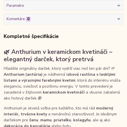
Parametre
Komentáre
0
Kompletné špecifikácie
🌿 Anthurium v keramickom kvetináči –
elegantný darček, ktorý pretrvá
Hľadáte originálny darček, ktorý vydrží viac než len pár dní? 🌱
Anthurium (antúria)
je nádherná
izbová rastlina s lesklými
listami a výraznými farebnými kvetmi
, ktorá do interiéru vnáša
eleganciu, sviežosť a pozitívnu energiu. V tomto prevedení je
zasadená v štýlovom
keramickom kvetináči
a vkusne zabalená
ako hotový darček 🎁
Anthurium je skvelá voľba pre každého, kto má rád
moderný
interiér, trvácne kvety
a nenáročnú starostlivosť. Je ideálnym
darčekom pre
ženu
,
mamu
,
priateľku
,
kolegyňu
, ale aj ako
dekorácia do kancelárie
alebo bytu.