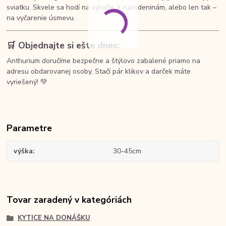
sviatku. Skvele sa hodí na výročie, k narodeninám, alebo len tak –
na vyčarenie úsmevu.
🛒 Objednajte si ešte dnes:
Anthurium doručíme bezpečne a štýlovo zabalené priamo na
adresu obdarovanej osoby. Stačí pár klikov a darček máte
vyriešený! 💚
Parametre
výška
30-45cm
Tovar zaradený v kategóriách
KYTICE NA DONÁŠKU