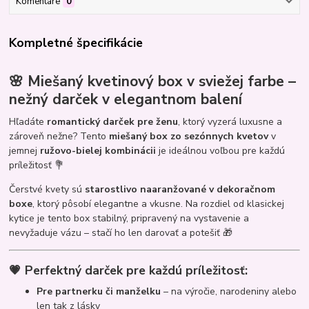
Komentáre
0
Kompletné špecifikácie
🌸 Miešaný kvetinový box v sviežej farbe –
nežný darček v elegantnom balení
Hľadáte
romantický darček pre ženu
, ktorý vyzerá luxusne a
zároveň nežne? Tento
miešaný box zo sezónnych kvetov
v
jemnej
ružovo-bielej kombinácii
je ideálnou voľbou pre každú
príležitosť 💐
Čerstvé kvety sú
starostlivo naaranžované v dekoračnom
boxe
, ktorý pôsobí elegantne a vkusne. Na rozdiel od klasickej
kytice je tento box stabilný, pripravený na vystavenie a
nevyžaduje vázu – stačí ho len darovať a potešiť 🎁
💗 Perfektný darček pre každú príležitosť:
Pre partnerku či manželku
– na výročie, narodeniny alebo
len tak z lásky