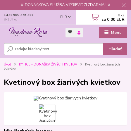
🌷 DONÁŠKOVÁ SLUŽBA V PRIEVIDZI ZDARMA ! 🌷
0
ks
+421 905 276 211
EUR
za
0,00 EUR
8-18 hod.
Menu
Hľadať
Úvod
KYTICE - DONÁŠKA ŽIVÝCH KVETOV
Kvetinový box žiarivých
kvietkov
Kvetinový box žiarivých kvietkov