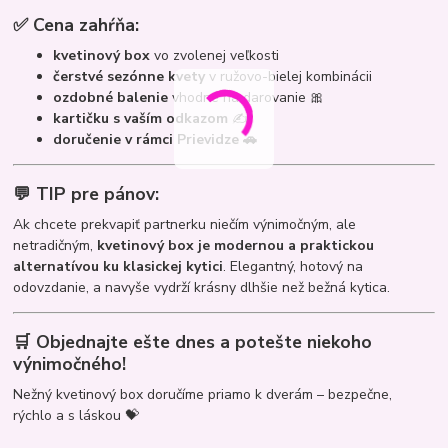
✅ Cena zahŕňa:
kvetinový box
vo zvolenej veľkosti
čerstvé sezónne kvety
v ružovo-bielej kombinácii
ozdobné balenie
vhodné na darovanie 🎀
kartičku s vaším odkazom
✍️
doručenie v rámci Prievidze 🚗
💬 TIP pre pánov:
Ak chcete prekvapiť partnerku niečím výnimočným, ale
netradičným,
kvetinový box je modernou a praktickou
alternatívou ku klasickej kytici
. Elegantný, hotový na
odovzdanie, a navyše vydrží krásny dlhšie než bežná kytica.
🛒 Objednajte ešte dnes a potešte niekoho
výnimočného!
Nežný kvetinový box doručíme priamo k dverám – bezpečne,
rýchlo a s láskou 💝