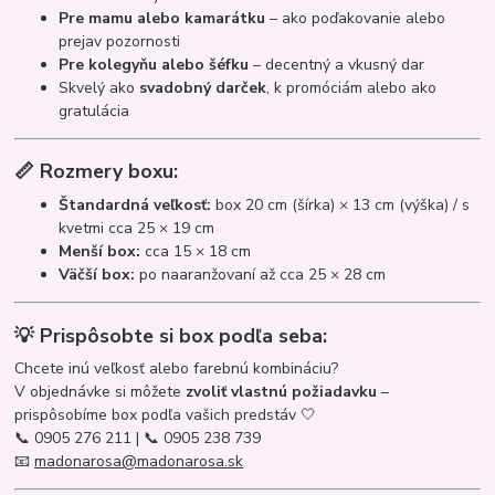
Pre mamu alebo kamarátku
– ako poďakovanie alebo
prejav pozornosti
Pre kolegyňu alebo šéfku
– decentný a vkusný dar
Skvelý ako
svadobný darček
, k promóciám alebo ako
gratulácia
📏 Rozmery boxu:
Štandardná veľkosť:
box 20 cm (šírka) × 13 cm (výška) / s
kvetmi cca 25 × 19 cm
Menší box:
cca 15 × 18 cm
Väčší box:
po naaranžovaní až cca 25 × 28 cm
💡 Prispôsobte si box podľa seba:
Chcete inú veľkosť alebo farebnú kombináciu?
V objednávke si môžete
zvoliť vlastnú požiadavku
–
prispôsobíme box podľa vašich predstáv 🤍
📞 0905 276 211 | 📞 0905 238 739
📧
madonarosa@madonarosa.sk