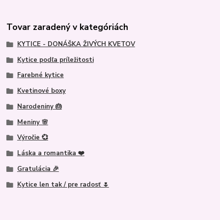
Tovar zaradený v kategóriách
KYTICE - DONÁŠKA ŽIVÝCH KVETOV
Kytice podľa príležitosti
Farebné kytice
Kvetinové boxy
Narodeniny 🎂
Meniny 🌸
Výročie 💞
Láska a romantika ❤️
Gratulácia 🎉
Kytice len tak / pre radosť 🌷