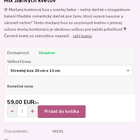
Mix žiarivých kvetov
🌸 Miešaný kvetinový box v sviežej farbe – nežný darček v elegantnom
balení Hľadáte romantický darček pre ženu, ktorý vyzerá luxusne a
zároveň nežne? Tento miešaný box zo sezónnych kvetov v jemnej
ružovo-bielej kombinácii je ideálnou voľbou pre každú príležitosť 💐
Čerstvé kvety sú starostlivo naaranž...
celý popis
Dostupnosť
Skladom
Veľkosť boxu.
Konečná cena
59,00 EUR
/
ks
Pridať do košíka
Číslo produktu:
00101