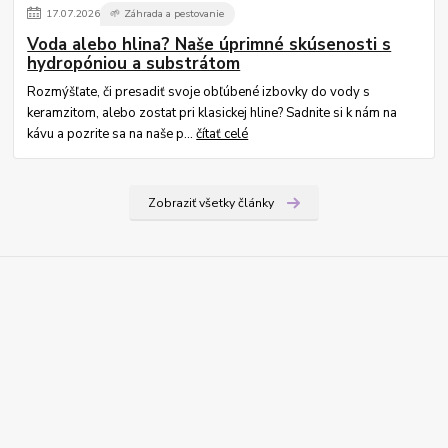
17
.
07
.
2026
🌱 Záhrada a pestovanie
Voda alebo hlina? Naše úprimné skúsenosti s
hydropóniou a substrátom
Rozmýšľate, či presadiť svoje obľúbené izbovky do vody s
keramzitom, alebo zostat pri klasickej hline? Sadnite si k nám na
kávu a pozrite sa na naše p...
čítať celé
Zobraziť všetky články