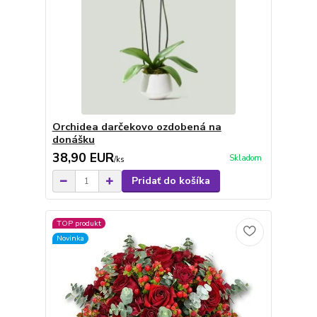
Orchidea darčekovo ozdobená na
donášku
38,90 EUR
Skladom
/
ks
Pridať do košíka
TOP produkt
Novinka