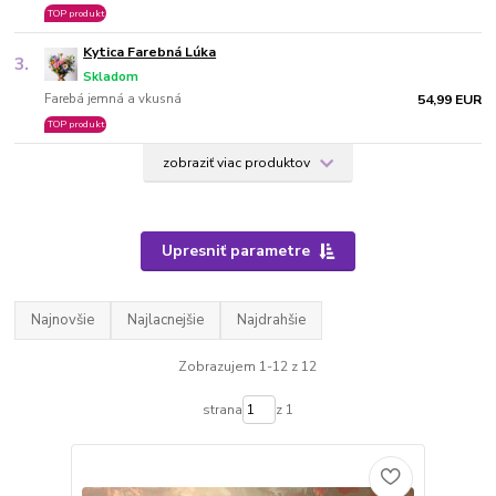
TOP produkt
Kytica Farebná Lúka
3.
Skladom
Farebá jemná a vkusná
54,99 EUR
TOP produkt
zobraziť viac produktov
Upresniť parametre
Najnovšie
Najlacnejšie
Najdrahšie
Zobrazujem 1-12 z 12
strana
z 1