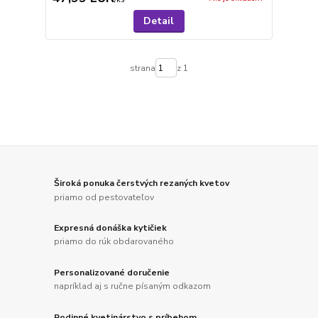
Detail
strana
z 1
Široká ponuka čerstvých rezaných kvetov
priamo od pestovateľov
Expresná donáška kytičiek
priamo do rúk obdarovaného
Personalizované doručenie
napríklad aj s ručne písaným odkazom
Rodinné kvetinárstvo s príbehom