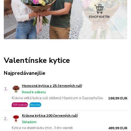
Valentínske kytice
Najpredávanejšie
Honosná kytica z 25 červených ruží
1.
Ihneď k odberu
Krásna veľká kytica ruži zdobená Hipericum a Gypsophyllou
168,99 EUR
TOP produkt
Novinka
Krásna kytica 100 červených ruží
2.
Skladom
Kytica na objednávku (min. 3 dni vopred)
499,99 EUR