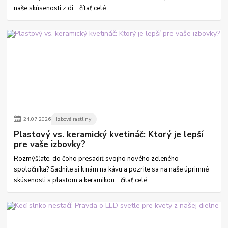
naše skúsenosti z di...
čítať celé
24
.
07
.
2026
Izbové rastliny
Plastový vs. keramický kvetináč: Ktorý je lepší
pre vaše izbovky?
Rozmýšľate, do čoho presadiť svojho nového zeleného
spoločníka? Sadnite si k nám na kávu a pozrite sa na naše úprimné
skúsenosti s plastom a keramikou...
čítať celé