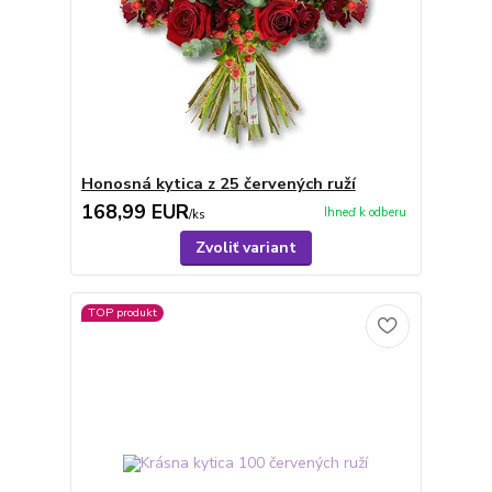
Honosná kytica z 25 červených ruží
168,99 EUR
Ihneď k odberu
/
ks
Zvoliť variant
TOP produkt