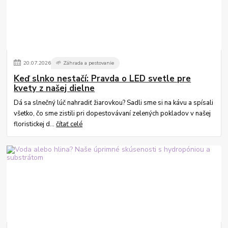
20
.
07
.
2026
🌱 Záhrada a pestovanie
Keď slnko nestačí: Pravda o LED svetle pre
kvety z našej dielne
Dá sa slnečný lúč nahradiť žiarovkou? Sadli sme si na kávu a spísali
všetko, čo sme zistili pri dopestovávaní zelených pokladov v našej
floristickej d...
čítať celé