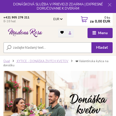
DONÁŠKOVÁ SLUŽBA V PRIEVIDZI ZDARMA | EXPRESNÉ
DORUČOVANIE K DVERÁM
0
ks
+421 905 276 211
EUR
za
0,00 EUR
8-18 hod.
Menu
Hľadať
Úvod
KYTICE - DONÁŠKA ŽIVÝCH KVETOV
❤️ Valentínska kytica na
donášku