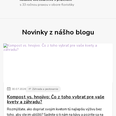
s 33 ročnou praxou v obore floristiky
Novinky z nášho blogu
30
.
07
.
2026
🌱 Záhrada a pestovanie
Kompost vs. hnojivo: Čo z toho vybrať pre vaše
kvety a záhradu?
Rozmýšľate, ako dopriať svojim kvetom tú najlepšiu výživu bez
toho, aby ste im ublížili? Sadnite si k nám na kávu a pozrite sa na