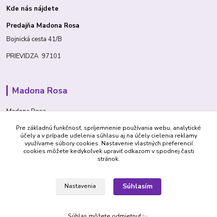
Kde nás nájdete
Predajňa Madona Rosa
Bojnická cesta 41/B
PRIEVIDZA 97101
Madona Rosa
Madona Rosa
Pre základnú funkčnosť, spríjemnenie používania webu, analytické
Richard
účely a v prípade udelenia súhlasu aj na účely cielenia reklamy
+421 905 276 211
využívame súbory cookies. Nastavenie vlastných preferencií
cookies môžete kedykoľvek upraviť odkazom v spodnej časti
stránok.
Súhlasím
Nastavenia
© 1992 Madona Rosa Company
Súhlas môžete odmietnuť
tu
.