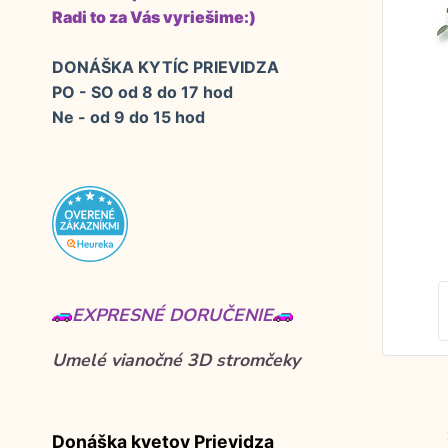
Radi to za Vás vyriešime:)
DONÁŠKA KYTÍC PRIEVIDZA
PO - SO od 8 do 17 hod
Ne - od 9 do 15 hod
EXPRESNÉ DORUČENIE
Umelé vianočné 3D stromčeky
Donáška kvetov Prievidza