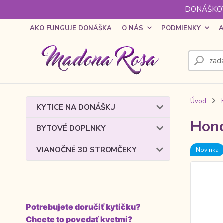
DONÁŠKOV
AKO FUNGUJE DONÁŠKA
O NÁS
PODMIENKY
A
Úvod
KYTICE NA DONÁŠKU
Hono
BYTOVÉ DOPLNKY
VIANOČNÉ 3D STROMČEKY
Novinka
Potrebujete doručiť kytičku?
Chcete to povedať kvetmi?