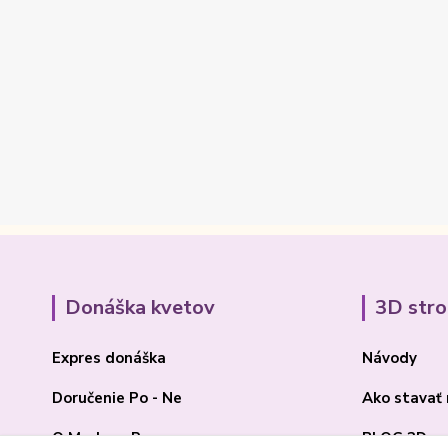
Donáška kvetov
3D str
Expres donáška
Návody
Doručenie Po - Ne
Ako stavať
O Madone Rose
BLOG 3D