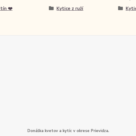
tín ❤️
Kytice z ruží
Kyti
Donáška kvetov a kytíc v okrese Prievidza.