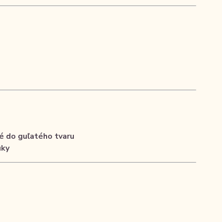
é do guľatého tvaru
uky