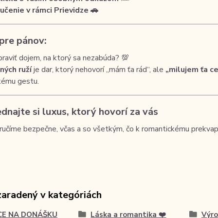
učenie v rámci Prievidze 🚗
 pre pánov:
raviť dojem, na ktorý sa nezabúda? 💯
ných ruží
je dar, ktorý nehovorí „mám ťa rád“, ale
„milujem ťa c
kému gestu.
dnajte si luxus, ktorý hovorí za vás
ručíme bezpečne, včas a so všetkým, čo k romantickému prekvapen
zaradený v kategóriách
CE NA DONÁŠKU
Láska a romantika ❤️
Výro