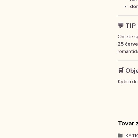
dor
💬 TIP
Chcete sp
25 červe
romantic
🛒 Obje
Kyticu do
Tovar 
KYTI