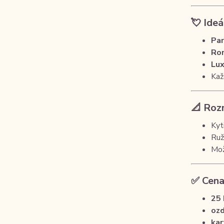
💘 Ideá
Par
Rom
Lux
Kaž
📐 Roz
Kyt
Ruž
Mož
✅ Cena
25 
ozd
kar