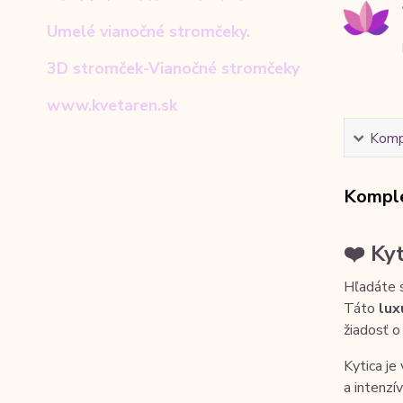
Umelé vianočné stromčeky.
3D stromček-Vianočné stromčeky
www.kvetaren.sk
Kompl
Komple
❤️ Ky
Hľadáte s
Táto
lux
žiadosť o
Kytica je
a intenzí