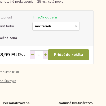
dnuteľné prekvapenie – 25 ru...
celý popis
tupnosť
Ihneď k odberu
niť farbu.
nečná cena
8,99 EUR
Pridať do košíka
/
ks
roduktu:
0101
obľúbených
Personalizované
Rodinné kvetinárstvo