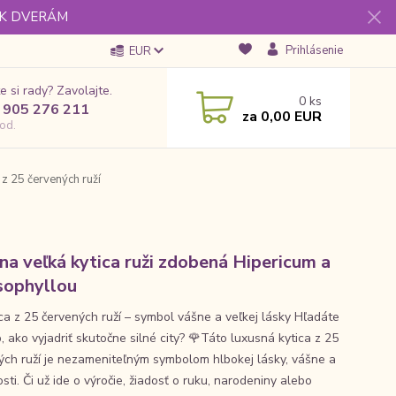
 K DVERÁM
Prihlásenie
EUR
e si rady? Zavolajte.
0
ks
 905 276 211
za
0,00 EUR
od.
z 25 červených ruží
na veľká kytica ruži zdobená Hipericum a
ophyllou
ica z 25 červených ruží – symbol vášne a veľkej lásky Hľadáte
 ako vyjadriť skutočne silné city? 🌹Táto luxusná kytica z 25
ých ruží je nezameniteľným symbolom hlbokej lásky, vášne a
ti. Či už ide o výročie, žiadosť o ruku, narodeniny alebo