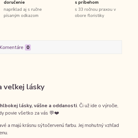
doručenie
s príbehom
napríklad aj s ručne
s 33 ročnou praxou v
písaným odkazom
obore floristiky
Komentáre
0
 veľkej lásky
hlbokej lásky, vášne a oddanosti
. Či už ide o výročie,
dy povie všetko za vás 💬❤️
ňavé a majú krásnu sýtočervenú farbu. Jej mohutný vzhľad
enu.