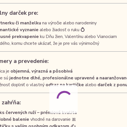
lny darček pre:
tnerku či manželku
na výročie alebo narodeniny
antické vyznanie
alebo žiadosť o ruku 💍
usné prekvapenie
ku Dňu žien, Valentínu alebo Vianociam
dého, komu chcete ukázať, že je pre vás výnimočný
mery a prevedenie:
ica je
objemná, výrazná a pôsobivá
e sú
jednotne dlhé, profesionálne upravené a naaranžovan
nosť doplniť o vlastný
odkaz na kartičke
alebo
darček z pon
 zahŕňa:
ks červených ruží – prémiová kvalita
obné balenie
vhodné na darovanie 🎀
tičku s vaším osobným odkazom
✍️