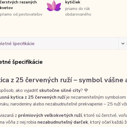
čerstvých rezaných
kytičiek
kvetov
priamo do rúk
priamo od pestovateľov
obdarovaného
etné špecifikácie
tné špecifikácie
tica z 25 červených ruží – symbol vášne a
pôsob, ako vyjadriť
skutočne silné city
? 🌹
usná kytica z 25 červených ruží
je nezameniteľným symbolom
 ruku, narodeniny alebo nezabudnuteľné prekvapenie – 25 ruží vž
 viazaná z
prémiových veľkokvetých ruží
, ktoré sú čerstvé, vo
vna vôňa z nej robia
nezabudnuteľný darček
, ktorý očarí každú ž