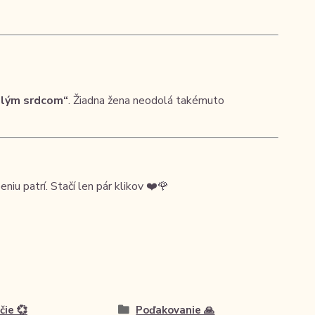
elým srdcom“
. Žiadna žena neodolá takémuto
iu patrí. Stačí len pár klikov ❤️🌹
čie 💞
Poďakovanie 🙏