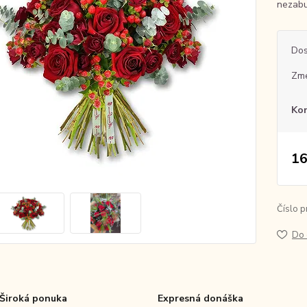
nezabu
Dos
Zme
Ko
16
Číslo p
Do 
Široká ponuka
Expresná donáška