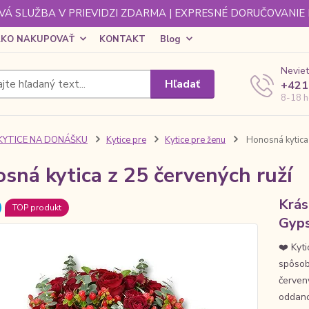
Á SLUŽBA V PRIEVIDZI ZDARMA | EXPRESNÉ DORUČOVANIE
KO NAKUPOVAŤ
KONTAKT
Blog
Neviet
Hľadať
+421
8-18 h
KYTICE NA DONÁŠKU
Kytice pre
Kytice pre ženu
Honosná kytica 
sná kytica z 25 červených ruží
Krás
TOP produkt
Gyps
❤️ Kyt
spôsob,
červen
oddanos