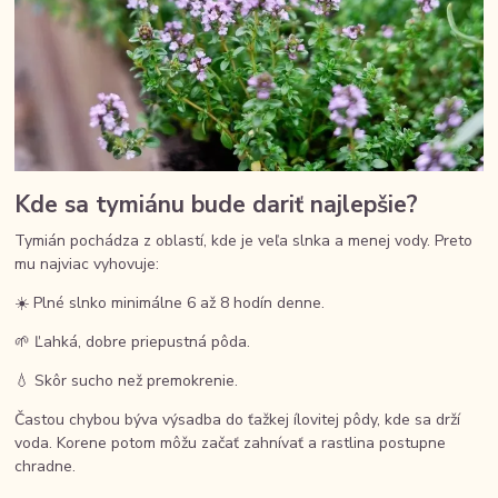
Kde sa tymiánu bude dariť najlepšie?
Tymián pochádza z oblastí, kde je veľa slnka a menej vody. Preto
mu najviac vyhovuje:
☀️ Plné slnko minimálne 6 až 8 hodín denne.
🌱 Ľahká, dobre priepustná pôda.
💧 Skôr sucho než premokrenie.
Častou chybou býva výsadba do ťažkej ílovitej pôdy, kde sa drží
voda. Korene potom môžu začať zahnívať a rastlina postupne
chradne.