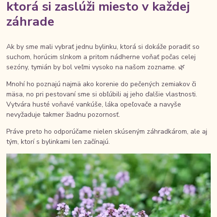
ktorá si zaslúži miesto v každej
záhrade
Ak by sme mali vybrať jednu bylinku, ktorá si dokáže poradiť so
suchom, horúcim slnkom a pritom nádherne voňať počas celej
sezóny, tymián by bol veľmi vysoko na našom zozname. 🌿
Mnohí ho poznajú najmä ako korenie do pečených zemiakov či
mäsa, no pri pestovaní sme si obľúbili aj jeho ďalšie vlastnosti.
Vytvára husté voňavé vankúše, láka opeľovače a navyše
nevyžaduje takmer žiadnu pozornosť.
Práve preto ho odporúčame nielen skúseným záhradkárom, ale aj
tým, ktorí s bylinkami len začínajú.