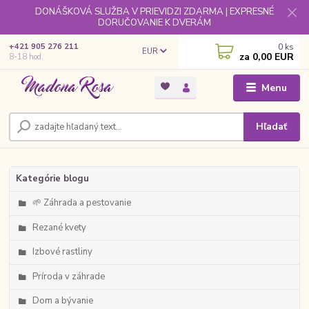
DONÁŠKOVÁ SLUŽBA V PRIEVIDZI ZDARMA | EXPRESNÉ
DORUČOVANIE K DVERÁM
0
ks
+421 905 276 211
EUR
za
0,00 EUR
8-18 hod.
Menu
Hľadať
Kategórie blogu
🌱 Záhrada a pestovanie
Rezané kvety
Izbové rastliny
Príroda v záhrade
Dom a bývanie