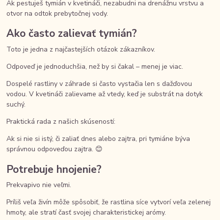
Ak pestuješ tymián v kvetináči, nezabudni na drenážnu vrstvu a
otvor na odtok prebytočnej vody.
Ako často zalievať tymián?
Toto je jedna z najčastejších otázok zákazníkov.
Odpoveď je jednoduchšia, než by si čakal – menej je viac.
Dospelé rastliny v záhrade si často vystačia len s dažďovou
vodou. V kvetináči zalievame až vtedy, keď je substrát na dotyk
suchý.
Praktická rada z našich skúseností:
Ak si nie si istý, či zaliať dnes alebo zajtra, pri tymiáne býva
správnou odpoveďou zajtra. 😊
Potrebuje hnojenie?
Prekvapivo nie veľmi.
Príliš veľa živín môže spôsobiť, že rastlina síce vytvorí veľa zelenej
hmoty, ale stratí časť svojej charakteristickej arómy.