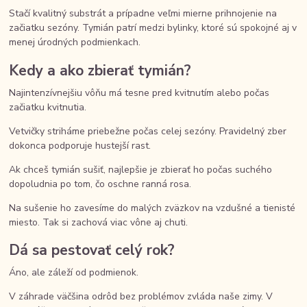
Stačí kvalitný substrát a prípadne veľmi mierne prihnojenie na
začiatku sezóny. Tymián patrí medzi bylinky, ktoré sú spokojné aj v
menej úrodných podmienkach.
Kedy a ako zbierať tymián?
Najintenzívnejšiu vôňu má tesne pred kvitnutím alebo počas
začiatku kvitnutia.
Vetvičky striháme priebežne počas celej sezóny. Pravidelný zber
dokonca podporuje hustejší rast.
Ak chceš tymián sušiť, najlepšie je zbierať ho počas suchého
dopoludnia po tom, čo oschne ranná rosa.
Na sušenie ho zavesíme do malých zväzkov na vzdušné a tienisté
miesto. Tak si zachová viac vône aj chuti.
Dá sa pestovať celý rok?
Áno, ale záleží od podmienok.
V záhrade väčšina odrôd bez problémov zvláda naše zimy. V