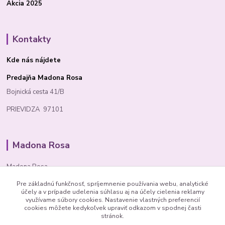
Akcia 2025
Kontakty
Kde nás nájdete
Predajňa Madona Rosa
Bojnická cesta 41/B
PRIEVIDZA 97101
Madona Rosa
Madona Rosa
Pre základnú funkčnosť, spríjemnenie používania webu, analytické
Richard
účely a v prípade udelenia súhlasu aj na účely cielenia reklamy
+421 905 276 211
využívame súbory cookies. Nastavenie vlastných preferencií
cookies môžete kedykoľvek upraviť odkazom v spodnej časti
stránok.