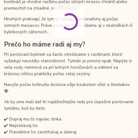
kvetináči je vhodné rastlinu počas silných mrazov chrániť alebo
premiestniť na chladné, svetlé miesto.
Mnohých prekvapí, že tymián zostáva dekoratívny aj počas
zimných mesiacov. Práve preto ho často vídame aj v skalničkách či
bylinkových záhonoch.
Prečo ho máme radi aj my?
Pri pestovaní byliniek sa často stretávame s rastlinami, ktoré
vyžadujú neustálu starostlivosť. Tymián je presný opak. Nepýta si
veľa vody, nehnevá sa pri letných horúčavách a odmení sa
krásnou vôňou prakticky počas celej sezóny.
Navyše počas kvitnutia doslova ožije bzukotom včiel a čmeliakov.
🐝
Ak by sme mali dať tri najdôležitejšie rady pre úspešné pestovanie
tymiánu, boli by tieto:
✔️ Dopraj mu čo najviac slnka.
✔️ Neprelievaj ho.
✔️ Pravidelne ho zastrihávaj a zbieraj.