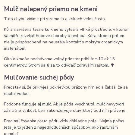
Mulč nalepený priamo na kmeni
Túto chybu vidíme pri stromoch a kríkoch veľmi často.
Kôra navŕšená tesne ku kmeňu vytvára vlhké prostredie, v ktorom
sa môžu rozvíjať hubové choroby a hniloba. Kôra stromu pritom
nie je prispôsobená na neustály kontakt s mokrým organickým
materiálom.
Okolo kmeňa nechávame voľný priestor približne 10 až 15
centimetrov. Strom sa ti za to odvďačí zdravším rastom. 🌳
Mulčovanie suchej pôdy
Predstav si, že prikryješ pokrievkou prázdny hrniec a čakáš, že sa
naplní vodou.
Podobne funguje aj mulč. Ak je pôda vyschnutá, mulč nevytvorí
zázračne vlhkosť. Len zakonzervuje stav, ktorý pod ním práve je.
Pred mulčovaním preto pôdu vždy dôkladne polej. Najmä počas
leta je to jeden z najjednoduchších spôsobov, ako rastlinám
pomôcť.