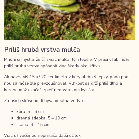
Príliš hrubá vrstva mulča
Mnohí si myslia, že čím viac mulča, tým lepšie. V praxi však môže
príliš hrubá vrstva spôsobiť viac škody ako úžitku.
Ak navrstvíš 15 až 20 centimetrov kôry alebo štiepky, pôda pod
ňou sa môže zle prevzdušňovať. Vlhkosť sa drží príliš dlho a
korene môžu začať trpieť nedostatkom kyslíka.
Z našich skúseností býva ideálna vrstva:
kôra: 5 – 8 cm
drevná štiepka: 5 – 10 cm
slama: 8 – 15 cm
Viac už väčšinou neprináša ďalší úžitok.