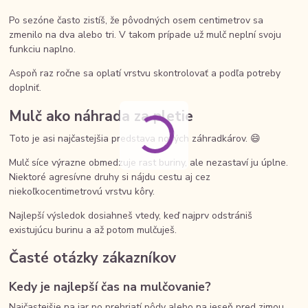
Po sezóne často zistíš, že pôvodných osem centimetrov sa
zmenilo na dva alebo tri. V takom prípade už mulč neplní svoju
funkciu naplno.
Aspoň raz ročne sa oplatí vrstvu skontrolovať a podľa potreby
doplniť.
Mulč ako náhrada za pletie
Toto je asi najčastejšia predstava nových záhradkárov. 😄
Mulč síce výrazne obmedzuje rast buriny, ale nezastaví ju úplne.
Niektoré agresívne druhy si nájdu cestu aj cez
niekoľkocentimetrovú vrstvu kôry.
Najlepší výsledok dosiahneš vtedy, keď najprv odstrániš
existujúcu burinu a až potom mulčuješ.
Časté otázky zákazníkov
Kedy je najlepší čas na mulčovanie?
Najčastejšie na jar po prehriatí pôdy alebo na jeseň pred zimou.