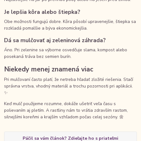
Je lepšia kôra alebo štiepka?
Obe možnosti fungujú dobre. Kôra pôsobí upravenejšie, štiepka sa
rozkladá pomalšie a býva ekonomickejšia.
Dá sa mulčovať aj zeleninová záhrada?
Áno. Pri zelenine sa výborne osvedčuje slama, kompost alebo
posekaná tráva bez semien burín.
Niekedy menej znamená viac
Pri mulčovaní často platí, že netreba hľadať zložité riešenia. Stačí
správna vrstva, vhodný materiál a trochu pozornosti pri aplikácii.
✨
Keď mulč použijeme rozumne, dokáže ušetriť veľa času s
polievaním aj pletím. A rastliny nám to vrátia zdravším rastom,
silnejšími koreňmi a krajším vzhľadom počas celej sezóny. 🌼
Páčil sa vám článok? Zdieľajte ho s priateľmi