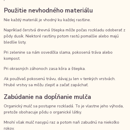
Použitie nevhodného materiálu
Nie každý materiál je vhodný ku každej rastline.
Napríklad čerstvá drevná štiepka môže počas rozkladu odoberať z
pôdy dusík. Niektoré rastliny potom rastú pomalšie alebo majú
bledšie listy.
Pri zelenine sa nám osvedčila slama, pokosená tráva alebo
kompost.
Pri okrasných záhonoch zasa kôra a štiepka.
Ak používaš pokosenú trávu, dávaj ju len v tenkých vrstvách.
Hrubé vrstvy sa môžu zlepiť a začať zapáchať.
Zabúdanie na dopĺňanie mulča
Organický mulč sa postupne rozkladá. To je vlastne jeho výhoda,
pretože obohacuje pôdu o organické látky.
Mnohí však mulč nasypú raz a potom naň zabudnú na niekoľko
rokov.