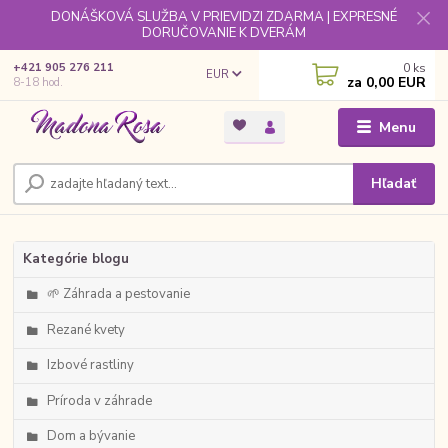
DONÁŠKOVÁ SLUŽBA V PRIEVIDZI ZDARMA | EXPRESNÉ
DORUČOVANIE K DVERÁM
0
ks
+421 905 276 211
EUR
za
0,00 EUR
8-18 hod.
Menu
Hľadať
Kategórie blogu
🌱 Záhrada a pestovanie
Rezané kvety
Izbové rastliny
Príroda v záhrade
Dom a bývanie