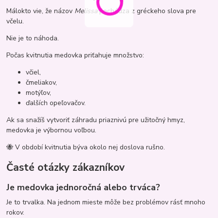
Málokto vie, že názov
Melissa
pochádza z gréckeho slova pre
včelu.
Nie je to náhoda.
Počas kvitnutia medovka priťahuje množstvo:
včiel,
čmeliakov,
motýľov,
ďalších opeľovačov.
Ak sa snažíš vytvoriť záhradu priaznivú pre užitočný hmyz,
medovka je výbornou voľbou.
🐝 V období kvitnutia býva okolo nej doslova rušno.
Časté otázky zákazníkov
Je medovka jednoročná alebo trváca?
Je to trvalka. Na jednom mieste môže bez problémov rásť mnoho
rokov.