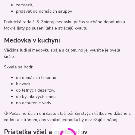
zamraziť,
pridávať do domácich sirupov.
Praktická rada č. 3: Zbieraj medovku počas suchého dopoludnia.
Mokré listy po sušení ľahšie strácajú kvalitu.
Medovka v kuchyni
Väčšina ľudí si medovku spája s čajom, no jej využitie je oveľa
širšie.
Skvele sa hodí:
do domácich limonád,
k ovociu,
do letných dezertov,
do bylinkových zmesí,
na ochutenie vody.
🍋 Počas horúcich dní často stačí pár čerstvých lístkov vo džbáne s
vodou a citrónom, aby vznikol jednoduchý osviežujúci nápoj.
Priateľka včiel a opeľovačov