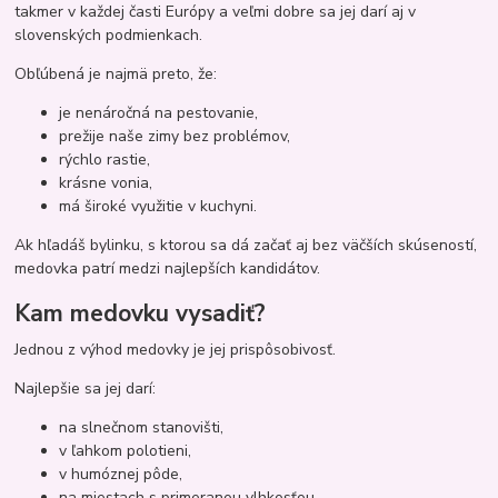
takmer v každej časti Európy a veľmi dobre sa jej darí aj v
slovenských podmienkach.
Obľúbená je najmä preto, že:
je nenáročná na pestovanie,
prežije naše zimy bez problémov,
rýchlo rastie,
krásne vonia,
má široké využitie v kuchyni.
Ak hľadáš bylinku, s ktorou sa dá začať aj bez väčších skúseností,
medovka patrí medzi najlepších kandidátov.
Kam medovku vysadiť?
Jednou z výhod medovky je jej prispôsobivosť.
Najlepšie sa jej darí:
na slnečnom stanovišti,
v ľahkom polotieni,
v humóznej pôde,
na miestach s primeranou vlhkosťou.