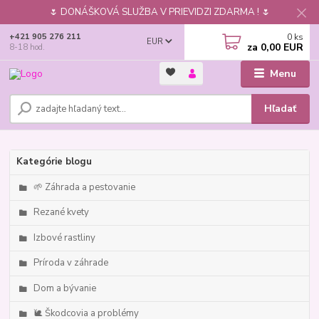
🌷 DONÁŠKOVÁ SLUŽBA V PRIEVIDZI ZDARMA ! 🌷
0
ks
+421 905 276 211
EUR
za
0,00 EUR
8-18 hod.
Menu
Hľadať
Kategórie blogu
🌱 Záhrada a pestovanie
Rezané kvety
Izbové rastliny
Príroda v záhrade
Dom a bývanie
🐌 Škodcovia a problémy