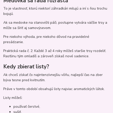
Medovka sa rada rozrastá
To je vlastnosť, ktorú niektorí záhradkári milujú a iní s ňou trochu
bojujú.
Ak sa medovke na stanovišti páči, postupne vytvára väčšie trsy a
môže sa šíriť aj samovýsevom.
Pre niekoho výhoda, pre niekoho dôvod na pravidelné
presádzanie.
Praktická rada č. 2: Každé 3 až 4 roky môžeš staršie trsy rozdeliť.
Rastlinu tým omladíš a zároveň získaš nové sadenice.
Kedy zbierať listy?
Ak chceš získať čo najintenzívnejšiu vôňu, najlepší čas na zber
býva tesne pred kvitnutím.
Práve v tomto období obsahujú listy najviac aromatických látok.
Listy môžeš:
používať čerstvé,
sušiť,