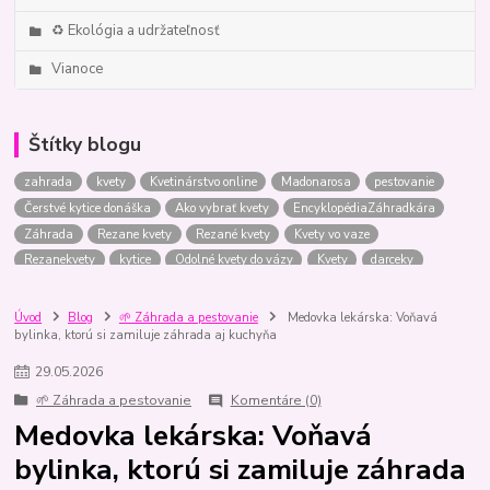
♻️ Ekológia a udržateľnosť
Vianoce
Štítky blogu
zahrada
kvety
Kvetinárstvo online
Madonarosa
pestovanie
Čerstvé kytice donáška
Ako vybrať kvety
EncyklopédiaZáhradkára
Záhrada
Rezane kvety
Rezané kvety
Kvety vo vaze
Rezanekvety
kytice
Odolné kvety do vázy
Kvety
darceky
Ktoré kvety vydržia najdlhšie
Kvety do vázy
zelenina
Kytice
Kytica
Pôda
Odolné kvety
balkony
bylinky
rastliny
Úvod
Blog
🌱 Záhrada a pestovanie
Medovka lekárska: Voňavá
bylinka, ktorú si zamiluje záhrada aj kuchyňa
Kytica pre muža
izboverastliny
letnicky
Tipy
kytica
Anonymna donaska kvetov
Svadba
Darčeky
Darceky
29
.
05
.
2026
Kvetinarstvoonline
Porovnanie
Rastliny
AkoNaTo
stromceky
🌱 Záhrada a pestovanie
Komentáre (0)
vianoce
vianocne stromceky
tipy
kytica k vyrociu
Medovka lekárska: Voňavá
Párny vs nepárny počet
Kvetynasvadbu
skodcovia
hortenzie
bylinka, ktorú si zamiluje záhrada