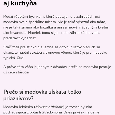
aj kuchyňa
Medzi všetkými bylinkami, ktoré pestujeme v záhradách, má
medovka svoje špeciálne miesto. Nie je taká výrazná ako mäta,
nie je taká známa ako bazalka a ani sa nepýši nápadnými kvetmi
ako levanduľa. Napriek tomu si ju mnohí záhradkári nevedia
predstaviť vynechať.
Stačí totiž prejsť okolo a jemne sa dotknúť listov. Vzduch sa
okamžite naplní sviežou citrónovou vôňou, ktorá je pre medovku
typická. 🍋🌿
A práve táto vôňa je jedným z dôvodov, prečo sa medovka pestuje
už celé stáročia.
Prečo si medovka získala toľko
priaznivcov?
Medovka lekárska (
Melissa officinalis
) je trváca bylinka
pochádzajúca z oblasti Stredomoria. Dnes ju však nájdeme