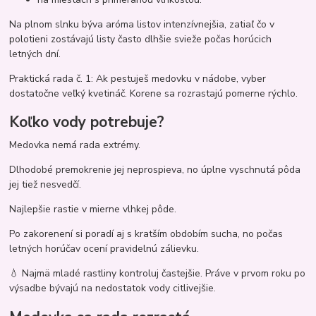
Na plnom slnku býva aróma listov intenzívnejšia, zatiaľ čo v
polotieni zostávajú listy často dlhšie svieže počas horúcich
letných dní.
Praktická rada č. 1: Ak pestuješ medovku v nádobe, vyber
dostatočne veľký kvetináč. Korene sa rozrastajú pomerne rýchlo.
Koľko vody potrebuje?
Medovka nemá rada extrémy.
Dlhodobé premokrenie jej neprospieva, no úplne vyschnutá pôda
jej tiež nesvedčí.
Najlepšie rastie v mierne vlhkej pôde.
Po zakorenení si poradí aj s kratším obdobím sucha, no počas
letných horúčav ocení pravidelnú zálievku.
💧 Najmä mladé rastliny kontroluj častejšie. Práve v prvom roku po
výsadbe bývajú na nedostatok vody citlivejšie.