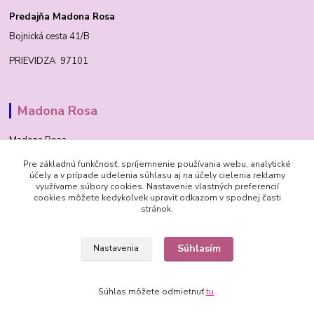
Predajňa Madona Rosa
Bojnická cesta 41/B
PRIEVIDZA 97101
Madona Rosa
Madona Rosa
Pre základnú funkčnosť, spríjemnenie používania webu, analytické
Richard
účely a v prípade udelenia súhlasu aj na účely cielenia reklamy
+421 905 276 211
využívame súbory cookies. Nastavenie vlastných preferencií
cookies môžete kedykoľvek upraviť odkazom v spodnej časti
stránok.
Súhlasím
Nastavenia
© 1992 Madona Rosa Company
Súhlas môžete odmietnuť
tu
.
Vytvorené na
Eshop-rychlo.sk