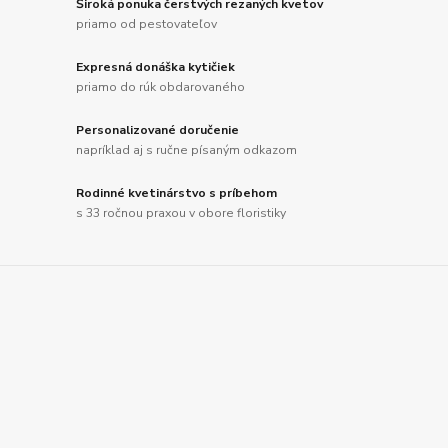
Široká ponuka čerstvých rezaných kvetov
priamo od pestovateľov
Expresná donáška kytičiek
priamo do rúk obdarovaného
Personalizované doručenie
napríklad aj s ručne písaným odkazom
Rodinné kvetinárstvo s príbehom
s 33 ročnou praxou v obore floristiky