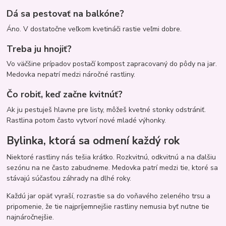
Dá sa pestovať na balkóne?
Áno. V dostatočne veľkom kvetináči rastie veľmi dobre.
Treba ju hnojiť?
Vo väčšine prípadov postačí kompost zapracovaný do pôdy na jar.
Medovka nepatrí medzi náročné rastliny.
Čo robiť, keď začne kvitnúť?
Ak ju pestuješ hlavne pre listy, môžeš kvetné stonky odstrániť.
Rastlina potom často vytvorí nové mladé výhonky.
Bylinka, ktorá sa odmení každý rok
Niektoré rastliny nás tešia krátko. Rozkvitnú, odkvitnú a na ďalšiu
sezónu na ne často zabudneme. Medovka patrí medzi tie, ktoré sa
stávajú súčasťou záhrady na dlhé roky.
Každú jar opäť vyraší, rozrastie sa do voňavého zeleného trsu a
pripomenie, že tie najpríjemnejšie rastliny nemusia byť nutne tie
najnáročnejšie.