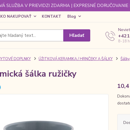
Á SLUŽBA V PRIEVIDZI ZDARMA | EXPRESNÉ DORUČOVANIE
KO NAKUPOVAŤ
KONTAKT
Blog
Neviet
Hľadať
+421
8-18 h
BYTOVÉ DOPLNKY
ÚŽITKOVÁ KERAMIKA / HRNČEKY A ŠÁLKY
Šálky
mická šálka ružičky
10,4
Dokona
dostat
Dos