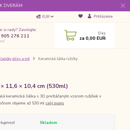
 K DVERÁM
Prihlásenie
EUR
e si rady? Zavolajte.
0
ks
 905 276 211
za
0,00 EUR
od.
,čajníky,dózy a iné
Keramická šálka ružičky
 × 11,6 × 10,4 cm (530ml)
lá keramická šálka s 3D pretláčaným vzorom ružičiek v
očnom objeme až 530 ml
celý popis
tupnosť
Skladom