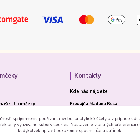
omčeky
Kontakty
Kde nás nájdete
naše stromčeky
Predajňa Madona Rosa
Bojnická cesta 41/B
čnosť, spríjemnenie používania webu, analytické účely a v prípade udel
a reklamy využívame súbory cookies. Nastavenie vlastných preferencií 
PRIEVIDZA 97101
kedykoľvek upraviť odkazom v spodnej časti stránok.