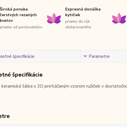
Široká ponuka
Expresná donáška
čerstvých rezaných
kytičiek
kvetov
priamo do rúk
priamo od pestovateľov
obdarovaného
etné špecifikácie
Parametre
tné špecifikácie
 keramická šálka s 3D pretláčaným vzorom ružičiek v dostatoč
etre