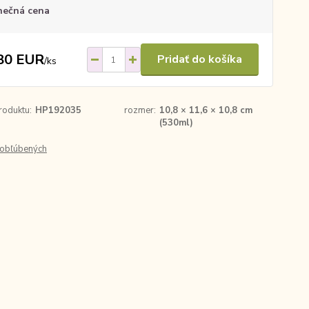
nečná cena
80 EUR
Pridať do košíka
/
ks
roduktu:
HP192035
rozmer:
10,8 × 11,6 × 10,8 cm
(530ml)
obľúbených