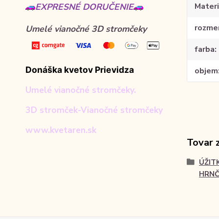
Materi
EXPRESNÉ DORUČENIE
rozme
Umelé vianočné 3D stromčeky
farba
Donáška kvetov Prievidza
objem
Umelé vianočné stromčeky.
3D stromček-Vianočné stromčeky
www.kvetaren.sk
Tovar 
ÚŽIT
HRNČ