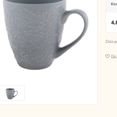
Ko
4,
Číslo p
Do 