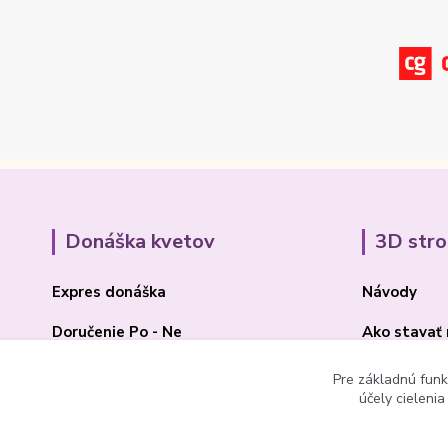
Donáška kvetov
3D str
Expres donáška
Návody
Doručenie Po - Ne
Ako stavať
O Madone Rose
BLOG 3D
Pre základnú funk
účely cieleni
Kontakt
Akcia 2025