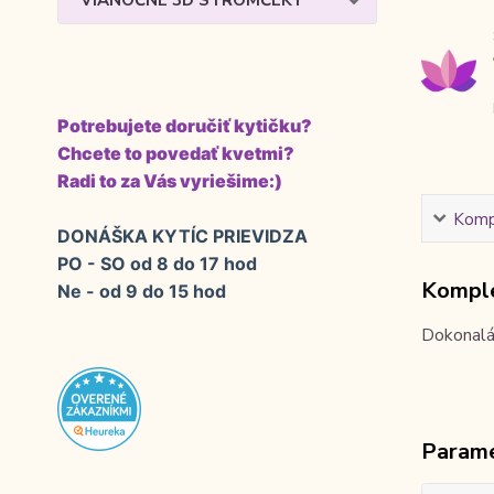
VIANOČNÉ 3D STROMČEKY
Potrebujete doručiť kytičku?
Chcete to povedať kvetmi?
Radi to za Vás vyriešime:)
Kompl
DONÁŠKA KYTÍC PRIEVIDZA
PO - SO od 8 do 17 hod
Komple
Ne - od 9 do 15 hod
Dokonalá
Param