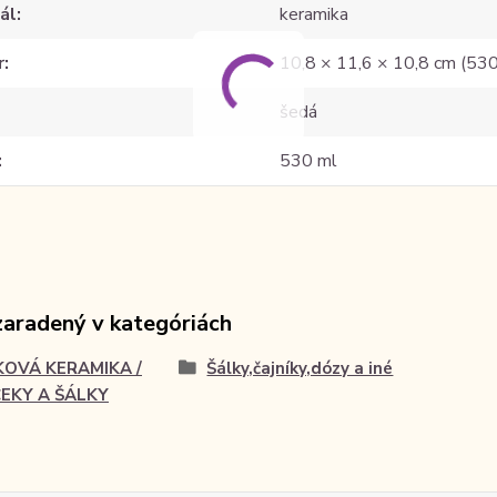
ál
keramika
r
10,8 × 11,6 × 10,8 cm (53
šedá
530 ml
zaradený v kategóriách
KOVÁ KERAMIKA /
Šálky,čajníky,dózy a iné
EKY A ŠÁLKY