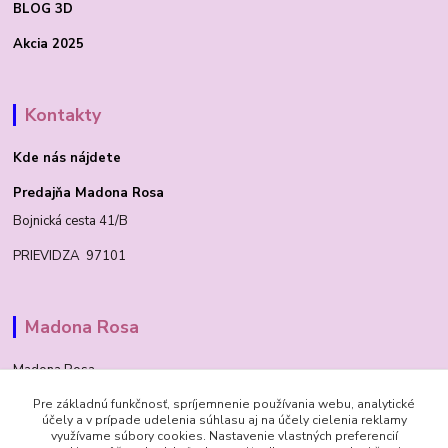
BLOG 3D
Akcia 2025
Kontakty
Kde nás nájdete
Predajňa Madona Rosa
Bojnická cesta 41/B
PRIEVIDZA 97101
Madona Rosa
Madona Rosa
Pre základnú funkčnosť, spríjemnenie používania webu, analytické
Richard
účely a v prípade udelenia súhlasu aj na účely cielenia reklamy
+421 905 276 211
využívame súbory cookies. Nastavenie vlastných preferencií