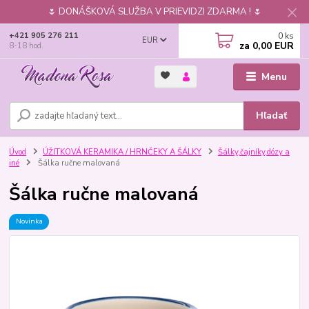
🌷 DONÁŠKOVÁ SLUŽBA V PRIEVIDZI ZDARMA ! 🌷
0
ks
+421 905 276 211
EUR
za
0,00 EUR
8-18 hod.
Menu
Hľadať
Úvod
ÚŽITKOVÁ KERAMIKA / HRNČEKY A ŠÁLKY
Šálky,čajníky,dózy a
iné
Šálka ručne malovaná
Šálka ručne malovaná
Novinka