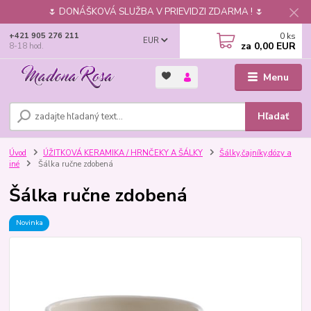
🌷 DONÁŠKOVÁ SLUŽBA V PRIEVIDZI ZDARMA ! 🌷
0
ks
+421 905 276 211
EUR
za
0,00 EUR
8-18 hod.
Menu
Hľadať
Úvod
ÚŽITKOVÁ KERAMIKA / HRNČEKY A ŠÁLKY
Šálky,čajníky,dózy a
iné
Šálka ručne zdobená
Šálka ručne zdobená
Novinka