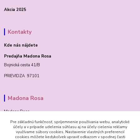
Akcia 2025
Kontakty
Kde nás nájdete
Predajňa Madona Rosa
Bojnická cesta 41/B
PRIEVIDZA 97101
Madona Rosa
Madona Rosa
Pre základnú funkčnosť, spríjemnenie používania webu, analytické
Richard
účely a v prípade udelenia súhlasu aj na účely cielenia reklamy
+421 905 276 211
využívame súbory cookies. Nastavenie vlastných preferencií
cookies môžete kedykoľvek upraviť odkazom v spodnej časti