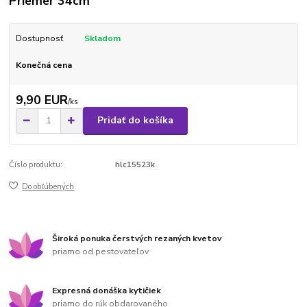
Priemer 34cm
Dostupnosť
Skladom
Konečná cena
9,90 EUR
/
ks
Pridať do košíka
Číslo produktu:
hlc15523k
Do obľúbených
Široká ponuka čerstvých rezaných kvetov
priamo od pestovateľov
Expresná donáška kytičiek
priamo do rúk obdarovaného