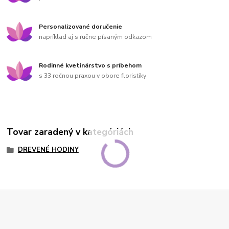
Personalizované doručenie
napríklad aj s ručne písaným odkazom
Rodinné kvetinárstvo s príbehom
s 33 ročnou praxou v obore floristiky
Tovar zaradený v kategóriách
DREVENÉ HODINY