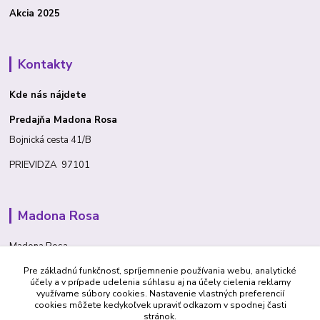
Akcia 2025
Kontakty
Kde nás nájdete
Predajňa Madona Rosa
Bojnická cesta 41/B
PRIEVIDZA 97101
Madona Rosa
Madona Rosa
Pre základnú funkčnosť, spríjemnenie používania webu, analytické
Richard
účely a v prípade udelenia súhlasu aj na účely cielenia reklamy
+421 905 276 211
využívame súbory cookies. Nastavenie vlastných preferencií
cookies môžete kedykoľvek upraviť odkazom v spodnej časti
stránok.