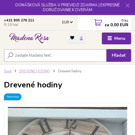
DONÁŠKOVÁ SLUŽBA V PRIEVIDZI ZDARMA | EXPRESNÉ
DORUČOVANIE K DVERÁM
0
ks
+421 905 276 211
EUR
za
0,00 EUR
8-18 hod.
Menu
Hľadať
Úvod
DREVENÉ HODINY
Drevené hodiny
Drevené hodiny
Novinka