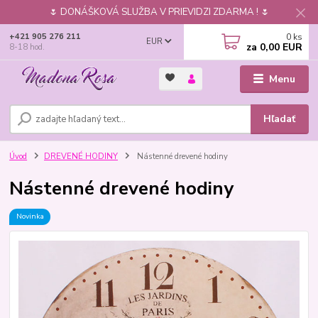
🌷 DONÁŠKOVÁ SLUŽBA V PRIEVIDZI ZDARMA ! 🌷
0
ks
+421 905 276 211
EUR
za
0,00 EUR
8-18 hod.
Menu
Hľadať
Úvod
DREVENÉ HODINY
Nástenné drevené hodiny
Nástenné drevené hodiny
Novinka