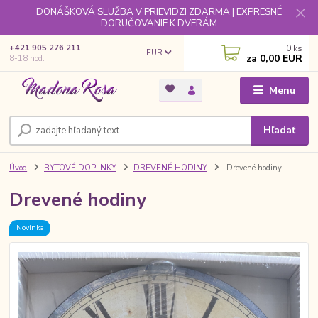
DONÁŠKOVÁ SLUŽBA V PRIEVIDZI ZDARMA | EXPRESNÉ
DORUČOVANIE K DVERÁM
0
ks
+421 905 276 211
EUR
za
0,00 EUR
8-18 hod.
Menu
Hľadať
Úvod
BYTOVÉ DOPLNKY
DREVENÉ HODINY
Drevené hodiny
Drevené hodiny
Novinka