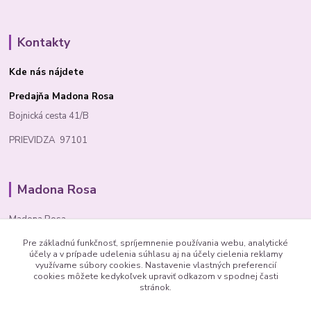
Kontakty
Kde nás nájdete
Predajňa Madona Rosa
Bojnická cesta 41/B
PRIEVIDZA 97101
Madona Rosa
Madona Rosa
Pre základnú funkčnosť, spríjemnenie používania webu, analytické
Richard
účely a v prípade udelenia súhlasu aj na účely cielenia reklamy
+421 905 276 211
využívame súbory cookies. Nastavenie vlastných preferencií
cookies môžete kedykoľvek upraviť odkazom v spodnej časti
stránok.