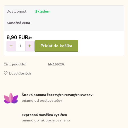
Dostupnosť
Skladom
Konečná cena
8,90 EUR
/
ks
Pridať do košíka
Číslo produktu:
hlc15523k
Do obľúbených
Široká ponuka čerstvých rezaných kvetov
priamo od pestovateľov
Expresná donáška kytičiek
priamo do rúk obdarovaného