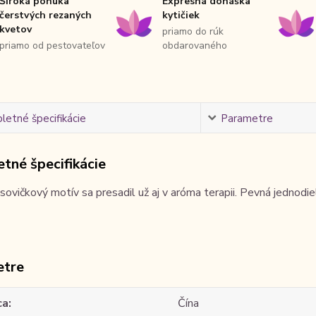
Široká ponuka
Expresná donáška
čerstvých rezaných
kytičiek
kvetov
priamo do rúk
priamo od pestovateľov
obdarovaného
etné špecifikácie
Parametre
tné špecifikácie
ovičkový motív sa presadil už aj v aróma terapii. Pevná jednod
etre
ca
Čína