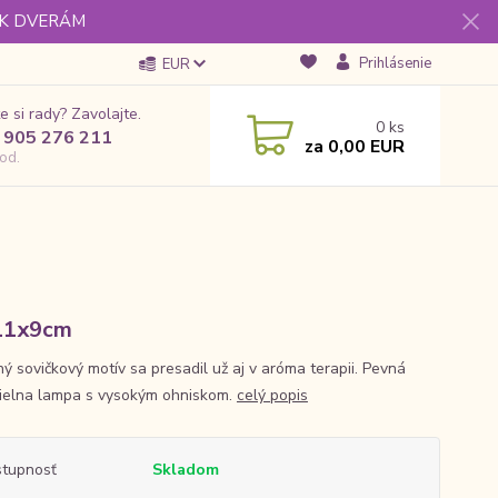
 K DVERÁM
Prihlásenie
EUR
e si rady? Zavolajte.
0
ks
 905 276 211
za
0,00 EUR
od.
11x9cm
ý sovičkový motív sa presadil už aj v aróma terapii. Pevná
ielna lampa s vysokým ohniskom.
celý popis
tupnosť
Skladom