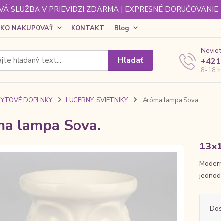
Á SLUŽBA V PRIEVIDZI ZDARMA | EXPRESNÉ DORUČOVANIE
KO NAKUPOVAŤ
KONTAKT
Blog
Neviet
Hľadať
+421
8-18 h
BYTOVÉ DOPLNKY
LUCERNY, SVIETNIKY
Aróma lampa Sova.
a lampa Sova.
13x
Modern
jednod
Dos