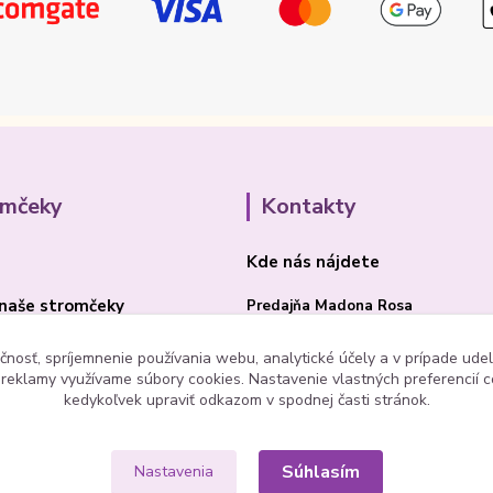
omčeky
Kontakty
Kde nás nájdete
naše stromčeky
Predajňa Madona Rosa
Bojnická cesta 41/B
čnosť, spríjemnenie používania webu, analytické účely a v prípade udel
a reklamy využívame súbory cookies. Nastavenie vlastných preferencií 
PRIEVIDZA 97101
kedykoľvek upraviť odkazom v spodnej časti stránok.
Súhlasím
Nastavenia