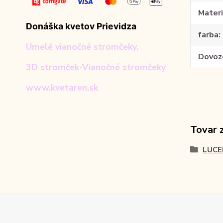
Materi
Donáška kvetov Prievidza
farba
Umelé vianočné stromčeky.
Dovoz
3D stromček-Vianočné stromčeky
www.kvetaren.sk
Tovar 
LUCE