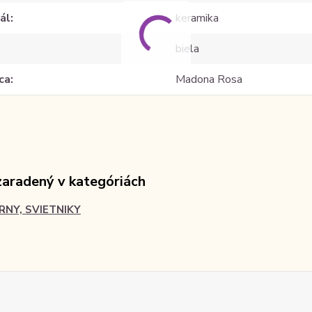
ál
keramika
biela
ca
Madona Rosa
zaradený v kategóriách
RNY, SVIETNIKY