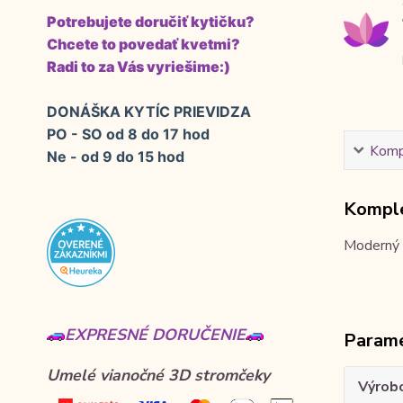
Potrebujete doručiť kytičku?
Chcete to povedať kvetmi?
Radi to za Vás vyriešime:)
DONÁŠKA KYTÍC PRIEVIDZA
PO - SO od 8 do 17 hod
Kompl
Ne - od 9 do 15 hod
Komple
Moderný s
EXPRESNÉ DORUČENIE
Param
Umelé vianočné 3D stromčeky
Výrob