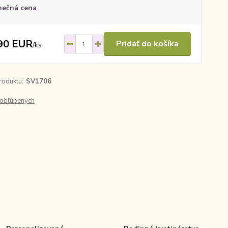
nečná cena
90 EUR
Pridať do košíka
/
ks
roduktu:
SV1706
obľúbených