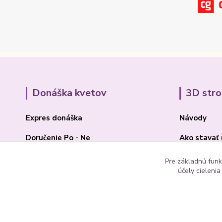
Donáška kvetov
3D str
Expres donáška
Návody
Doručenie Po - Ne
Ako stavať
O Madone Rose
BLOG 3D
Pre základnú funk
účely cieleni
Kontakt
Akcia 2025