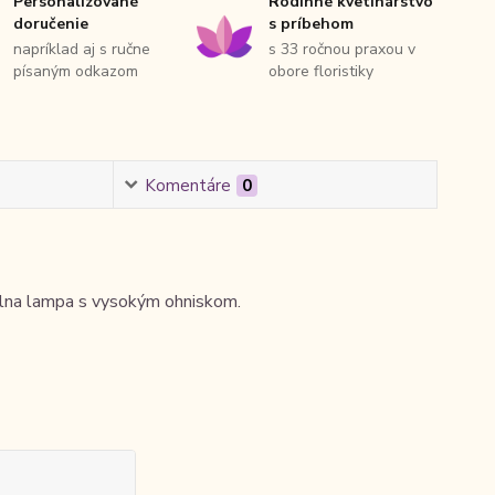
Personalizované
Rodinné kvetinárstvo
doručenie
s príbehom
napríklad aj s ručne
s 33 ročnou praxou v
písaným odkazom
obore floristiky
Komentáre
0
ielna lampa s vysokým ohniskom.