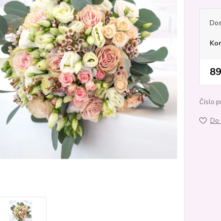
Dos
Ko
89
Číslo p
Do 