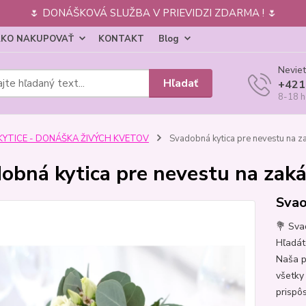
🌷 DONÁŠKOVÁ SLUŽBA V PRIEVIDZI ZDARMA ! 🌷
KO NAKUPOVAŤ
KONTAKT
Blog
Neviet
Hľadať
+421
8-18 h
KYTICE - DONÁŠKA ŽIVÝCH KVETOV
Svadobná kytica pre nevestu na z
obná kytica pre nevestu na zak
Svao
💐 Sva
Hľadát
Naša p
všetky
prispô