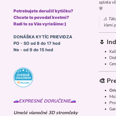
splnila v
🌸
Potrebujete doručiť kytičku?
Chcete to povedať kvetmi?
⚠️ Tát
Radi to za Vás vyriešime:)
Vami p
DONÁŠKA KYTÍC PRIEVIDZA
🌷 In
PO - SO od 8 do 17 hod
Ne - od 9 do 15 hod
Ka
Dis
Cen
🎨 Pr
Ori
Mož
EXPRESNÉ DORUČENIE
Pro
Gar
Umelé vianočné 3D stromčeky