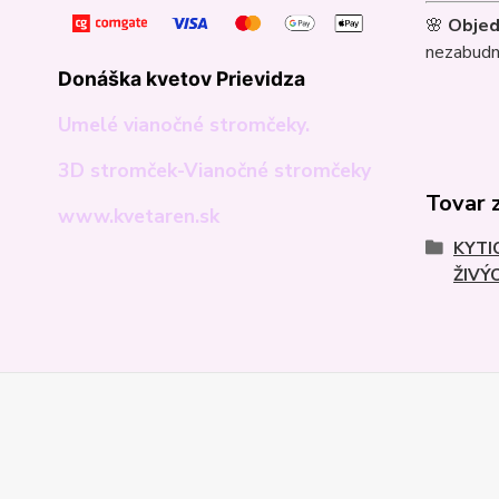
🌸
Objed
nezabudn
Donáška kvetov Prievidza
Umelé vianočné stromčeky.
3D stromček-Vianočné stromčeky
Tovar 
www.kvetaren.sk
KYTI
ŽIVÝ