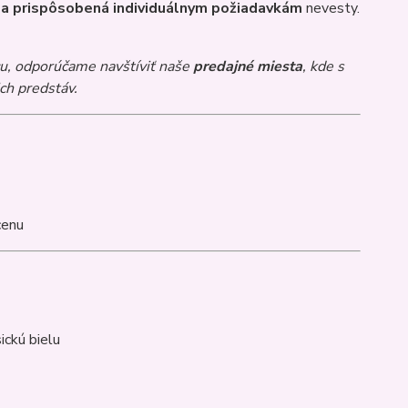
ná a prispôsobená individuálnym požiadavkám
nevesty.
cu, odporúčame navštíviť naše
predajné miesta
, kde s
ch predstáv.
cenu
ickú bielu