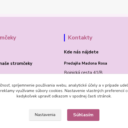
omčeky
Kontakty
Kde nás nájdete
naše stromčeky
Predajňa Madona Rosa
Bojnická cesta 41/B
PRIEVIDZA 97101
čnosť, spríjemnenie používania webu, analytické účely a v prípade udel
a reklamy využívame súbory cookies. Nastavenie vlastných preferencií 
kedykoľvek upraviť odkazom v spodnej časti stránok.
Súhlasím
Nastavenia