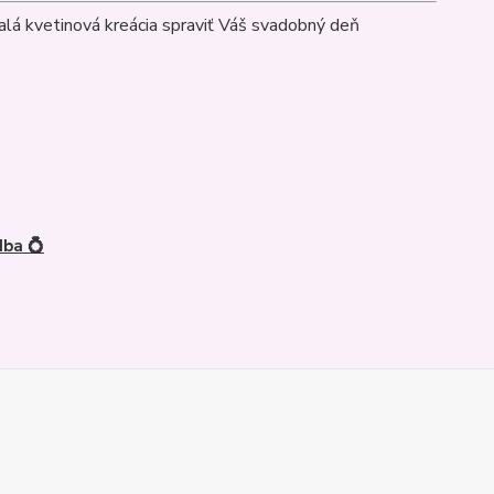
alá kvetinová kreácia spraviť Váš svadobný deň
ba 💍