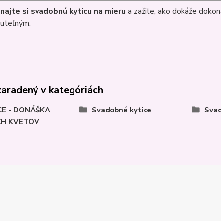
najte si svadobnú kyticu na mieru
a zažite, ako dokáže dokon
uteľným.
zaradený v kategóriách
CE - DONÁŠKA
Svadobné kytice
Svad
CH KVETOV