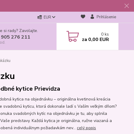
Prihlásenie
EUR
e si rady? Zavolajte.
0
ks
 905 276 211
za
0,00 EUR
od.
akázku
ázku
dbné kytice Prievidza
dobná kytica na objednávku – originálna kvetinová kreácia
e svadobnú kyticu, ktorá dokonale ladí s Vaším veľkým dňom?
onuka svadobných kytíc na objednávku je tu, aby splnila
 Vaše predstavy. Každá kytica je originálna, ručne viazaná a
sobená individuálnym požiadavkám nev...
celý popis