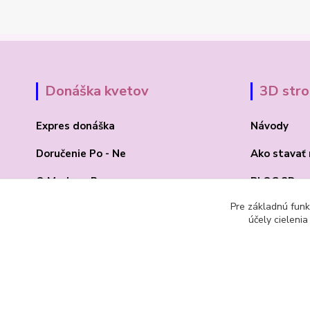
Donáška kvetov
3D str
Expres donáška
Návody
Doručenie Po - Ne
Ako stavať
O Madone Rose
BLOG 3D
Pre základnú funk
Kontakt
Akcia 2025
účely cieleni
© 1992 Madona Rosa Company