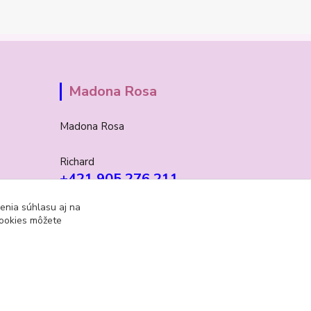
Madona Rosa
Madona Rosa
Richard
+421 905 276 211
enia súhlasu aj na
cookies môžete
Vytvorené na
Eshop-rychlo.sk