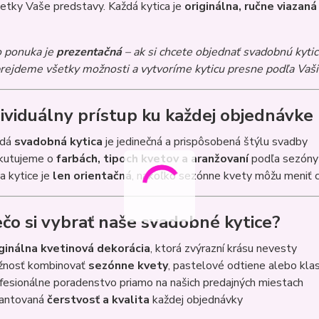
šetky Vaše predstavy. Každá kytica je
originálna, ručne viaza
o ponuka je
prezentačná
– ak si chcete objednať svadobnú kyti
rejdeme všetky možnosti a vytvoríme kyticu presne podľa Vaši
dividuálny prístup ku každej objednávke
ždá
svadobná kytica
je jedinečná a prispôsobená štýlu svadby
kutujeme o
farbách, tipoch kvetov a aranžovaní
podľa sezóny
a kytice je
len orientačná
, nakoľko sezónne kvety môžu meniť 
ečo si vybrať naše svadobné kytice?
ginálna kvetinová dekorácia
, ktorá zvýrazní krásu nevesty
nosť kombinovať
sezónne kvety
, pastelové odtiene alebo klas
fesionálne poradenstvo priamo na našich predajných miestach
antovaná
čerstvosť a kvalita
každej objednávky