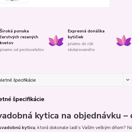
Široká ponuka
Expresná donáška
čerstvých rezaných
kytičiek
kvetov
priamo do rúk
priamo od pestovateľov
obdarovaného
etné špecifikácie
tné špecifikácie
vadobná kytica na objednávku – o
svadobnú kyticu
, ktorá dokonale ladí s Vaším veľkým dňom? 