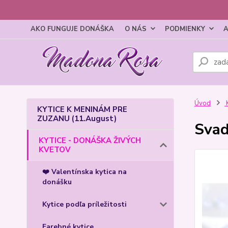
AKO FUNGUJE DONÁŠKA
O NÁS
PODMIENKY
A
Úvod
KYTICE K MENINÁM PRE
ZUZANU (11.August)
Svad
KYTICE - DONÁŠKA ŽIVÝCH
KVETOV
❤️ Valentínska kytica na
donášku
Kytice podľa príležitosti
Farebné kytice