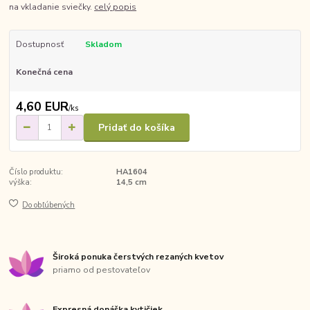
na vkladanie sviečky.
celý popis
Dostupnosť
Skladom
Konečná cena
4,60 EUR
/
ks
Pridať do košíka
Číslo produktu:
HA1604
výška:
14,5 cm
Do obľúbených
Široká ponuka čerstvých rezaných kvetov
priamo od pestovateľov
Expresná donáška kytičiek