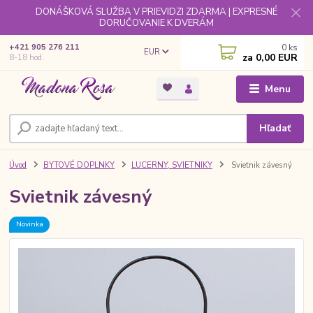
DONÁŠKOVÁ SLUŽBA V PRIEVIDZI ZDARMA | EXPRESNÉ
DORUČOVANIE K DVERÁM
0
ks
+421 905 276 211
EUR
za
0,00 EUR
8-18 hod.
Menu
Hľadať
Úvod
BYTOVÉ DOPLNKY
LUCERNY, SVIETNIKY
Svietnik závesný
Svietnik závesný
Novinka