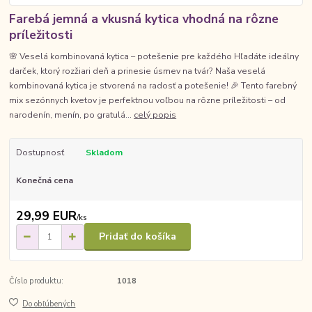
Farebá jemná a vkusná kytica vhodná na rôzne
príležitosti
🌸 Veselá kombinovaná kytica – potešenie pre každého Hľadáte ideálny
darček, ktorý rozžiari deň a prinesie úsmev na tvár? Naša veselá
kombinovaná kytica je stvorená na radosť a potešenie! 🎉 Tento farebný
mix sezónnych kvetov je perfektnou voľbou na rôzne príležitosti – od
narodenín, menín, po gratulá...
celý popis
Dostupnosť
Skladom
Konečná cena
29,99 EUR
/
ks
Pridať do košíka
Číslo produktu:
1018
Do obľúbených