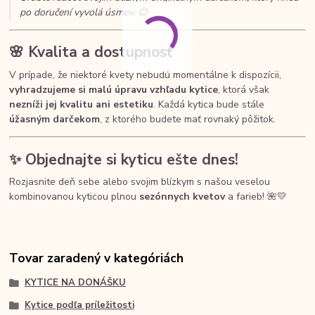
po doručení vyvolá úsmev. 😊
🌸 Kvalita a dostupnosť
V prípade, že niektoré kvety nebudú momentálne k dispozícii,
vyhradzujeme si malú úpravu vzhľadu kytice
, ktorá však
nezníži jej kvalitu ani estetiku
. Každá kytica bude stále
úžasným darčekom
, z ktorého budete mať rovnaký pôžitok.
✨ Objednajte si kyticu ešte dnes!
Rozjasnite deň sebe alebo svojim blízkym s našou veselou
kombinovanou kyticou plnou
sezónnych kvetov
a farieb! 🌺💛
Tovar zaradený v kategóriách
KYTICE NA DONÁŠKU
Kytice podľa príležitosti