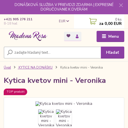
DONÁŠKOVÁ SLUŽBA V PRIEVIDZI ZDARMA | EXPRESNÉ
DORUČOVANIE K DVERÁM
0
ks
+421 905 276 211
EUR
za
0,00 EUR
8-18 hod.
Menu
Hľadať
Úvod
KYTICE NA DONÁŠKU
Kytica kvetov mini - Veronika
Kytica kvetov mini - Veronika
TOP produkt