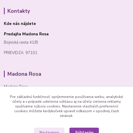
Kontakty
Kde nás nájdete
Predajňa Madona Rosa
Bojnická cesta 41/B
PRIEVIDZA 97101
Madona Rosa
Madona Rosa
Pre základnú funkčnosť, spríjemnenie používania webu, analytické
Richard
účely a v prípade udelenia súhlasu aj na účely cielenia reklamy
+421 905 276 211
využívame súbory cookies. Nastavenie vlastných preferencií
cookies môžete kedykoľvek upraviť odkazom v spodnej časti
stránok.
Súhlasím
Nastavenia