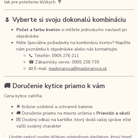
tak pre potešenie blízkych. 💐
🌷 Vyberte si svoju dokonalú kombináciu
Počet a farbu kvetov
si môžete jednoducho nastaviť pri
objednávke
Máte špeciálne požiadavky na kombináciu kvetov? Napíšte
nám poznámku k objednávke alebo nás kontaktujte:
📞 Telefón: 0905 276 211
☎ Zákaznícky servis: 0905 238 739
📧 E-mail:
madonarosa@madonarosa.sk
🚚 Doručenie kytice priamo k vám
Cena kytice zahŕňa:
🌟 Krásne ozdobné a ochranné balenie
🚚 Doručenie priamo na miesto určenia v
Prievidzi a okolí
💌 Osobný odkaz na kartičke, ktorý dodá vašej správe ešte
väčší osobný charakter
Urobte radosť svojim blízkym originálnym darčekom, ktorý hneď