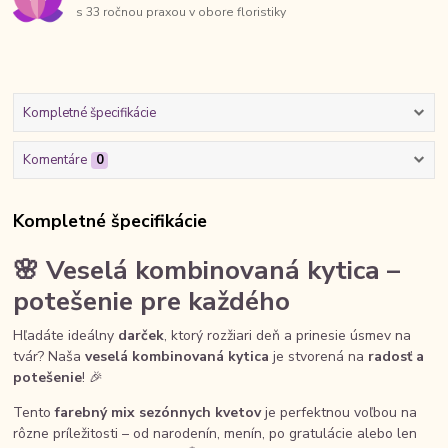
s 33 ročnou praxou v obore floristiky
Kompletné špecifikácie
Komentáre
0
Kompletné špecifikácie
🌸 Veselá kombinovaná kytica –
potešenie pre každého
Hľadáte ideálny
darček
, ktorý rozžiari deň a prinesie úsmev na
tvár? Naša
veselá kombinovaná kytica
je stvorená na
radosť a
potešenie
! 🎉
Tento
farebný mix sezónnych kvetov
je perfektnou voľbou na
rôzne príležitosti – od narodenín, menín, po gratulácie alebo len