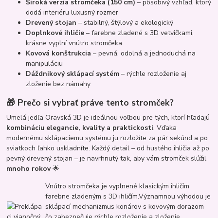
Široká verzia stromčeka (150 cm)
– pôsobivý vzhľad, ktorý
dodá interiéru luxusný rozmer
Drevený stojan
– stabilný, štýlový a ekologický
Doplnkové ihličie
– farebne zladené s 3D vetvičkami,
krásne vyplní vnútro stromčeka
Kovová konštrukcia
– pevná, odolná a jednoduchá na
manipuláciu
Dáždnikový sklápací systém
– rýchle rozloženie aj
zloženie bez námahy
🎁 Prečo si vybrať práve tento stromček?
Umelá jedľa Oravská 3D je ideálnou voľbou pre tých, ktorí hľadajú
kombináciu elegancie, kvality a praktickosti
. Vďaka
modernému sklápaciemu systému ju rozložíte za pár sekúnd a po
sviatkoch ľahko uskladníte. Každý detail – od hustého ihličia až po
pevný drevený stojan – je navrhnutý tak, aby vám stromček slúžil
mnoho rokov
🌟
Vnútro stromčeka je vyplnené klasickým ihličím
farebne zladeným s 3D ihličím.Významnou výhodou je
sklápací mechanizmus konárov s kovovým dorazom
čo zabezpečuje rýchle rozloženie a zloženie