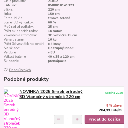
Číslo produktu:
21012
EAN kód:
8588010141323
výška:
220 cm
šírka:
150 cm
Farba ihličia:
tmavo zelená
pomer 3D výhonkov:
60 %
Prvý rad od podlahy:
25 cm
Počet sklápacích radov:
16 radov
Zakončenie stromčeka:
3D vetvička 15 cm
Váha balenie:
16 kg
Počet 3d vetvičiek na konári:
x 4 kusy
Na sklade:
Dostupný ihneď
Výrobné:
v EU
Veľkosť balenie:
40 x 35 x 120 cm
Skladanie:
preklápacie
Do obľúbených
Podobné produkty
NOVINKA 2025 Smrek prírodný
Sezóna 2025
3D Vianočný stromček 220 cm
8 % zľava
284,99 EUR
/
ks
Pridať do košíka