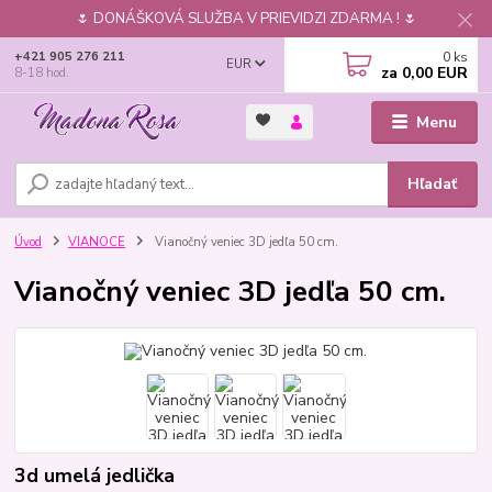
🌷 DONÁŠKOVÁ SLUŽBA V PRIEVIDZI ZDARMA ! 🌷
0
ks
+421 905 276 211
EUR
za
0,00 EUR
8-18 hod.
Menu
Hľadať
Úvod
VIANOCE
Vianočný veniec 3D jedľa 50 cm.
Vianočný veniec 3D jedľa 50 cm.
3d umelá jedlička