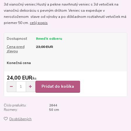
3d vianočný veniec.Hustý a pekne navrhnutý veniec s 3d vetvičiek na
vianočnú dekoráciu s pevným drôtom .Veniec sa expeduje v
nerozloženom stave od výroby a po dôkladnom roztiahnutí vetvičiek má
priemer 50 cm.
celý popis
Dostupnosť
Ihneď k odberu
Cena pred
23,00 EUR
zľavou
Konečná cena
24,00 EUR
/
ks
Pridať do košíka
Číslo produktu:
2644
Rozmery:
50 cm
Do obľúbených