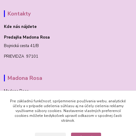
Kontakty
Kde nás nájdete
Predajňa Madona Rosa
Bojnická cesta 41/B
PRIEVIDZA 97101
Madona Rosa
Madona Rosa
Pre základnú funkčnosť, spríjemnenie používania webu, analytické
Richard
účely a v prípade udelenia súhlasu aj na účely cielenia reklamy
+421 905 276 211
využívame súbory cookies. Nastavenie vlastných preferencií
cookies môžete kedykoľvek upraviť odkazom v spodnej časti
stránok.