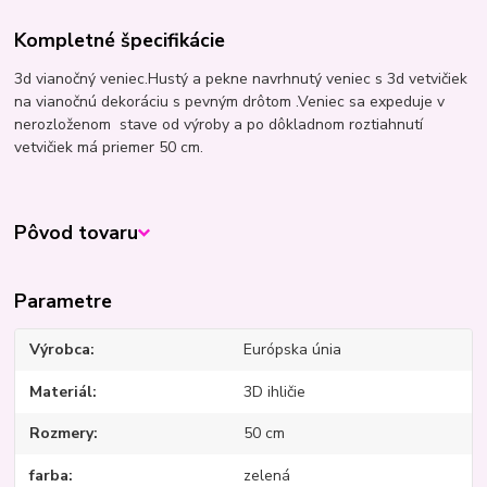
Kompletné špecifikácie
3d vianočný veniec.Hustý a pekne navrhnutý veniec s 3d vetvičiek
na vianočnú dekoráciu s pevným drôtom .Veniec sa expeduje v
nerozloženom stave od výroby a po dôkladnom roztiahnutí
vetvičiek má priemer 50 cm.
Pôvod tovaru
Parametre
Výrobca
Európska únia
Materiál
3D ihličie
Rozmery
50 cm
farba
zelená