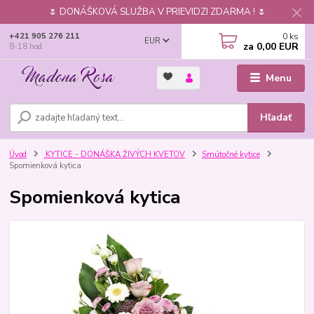
🌷 DONÁŠKOVÁ SLUŽBA V PRIEVIDZI ZDARMA ! 🌷
0
ks
+421 905 276 211
EUR
za
0,00 EUR
8-18 hod.
Menu
Hľadať
Úvod
KYTICE - DONÁŠKA ŽIVÝCH KVETOV
Smútočné kytice
Spomienková kytica
Spomienková kytica