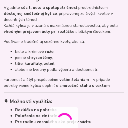
Vyjadrite
súcit, úctu a spolupatričnosť
prostredníctvom
dôstojnej smútočnej kytice
, pripravenej zo živých kvetov v
decentných tónoch.
Každá kytica je viazaná s maximálnou starostlivosťou, aby bola
vhodným prejavom úcty pri rozlúčke
s blízkym človekom.
Používame tradičné aj sezónne kvety, ako sú:
biele a krémové
ruže
,
jemné
chryzantémy
,
lilie
,
karafiáty
,
zeleň
,
alebo iné kvetiny podľa výberu a dostupnosti.
Farebnosť a štýl prispôsobíme
vašim želaniam
– v prípade
potreby vieme kyticu doplniť o
smútočnú stuhu s textom
.
⚘ Možnosti využitia:
Rozlúčka na pohrebe
Položenie na cintorín
Pre rodinu zosnulého ako prejav súcitu