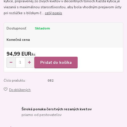
kytice, pripravenej zo živých kvetov v decentných tónoch.Každá kytica je
viazaná s maximálnou starostlivosťou, aby bola vhodným prejavom úcty
pri rozlúčke s blízkym č...
celý popis
Dostupnosť
Skladom
Konečná cena
94,99 EUR
/
ks
Pridať do košíka
Číslo produktu:
082
Do obľúbených
Široká ponuka čerstvých rezaných kvetov
priamo od pestovateľov