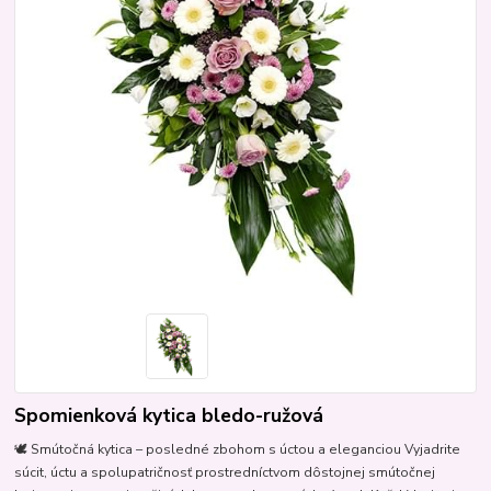
Spomienková kytica bledo-ružová
🕊️ Smútočná kytica – posledné zbohom s úctou a eleganciou Vyjadrite
súcit, úctu a spolupatričnosť prostredníctvom dôstojnej smútočnej