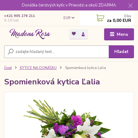
Donáška čerstvých kytíc v Prievidzi a okolí ZDARMA
0
ks
+421 905 276 211
EUR
za
0,00 EUR
8-18 hod.
Menu
Hľadať
Úvod
KYTICE NA DONÁŠKU
Spomienková kytica Ľalia
Spomienková kytica Ľalia