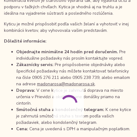
Kombinácia kvetov je starostlivo vybraná tak, aby vyjadrila úctu a
podporu v ťažkých chvíľach. Kytica je vhodná aj na truhlu a je
ideálna na vyjadrenie sústrasti a posledného rozlúčenia.
Kyticu je možné prispôsobiť podľa vašich želaní a vyhotoviť v inej
kombinácii kvetov, aby vyhovovala vašim predstavám.
Dôležité informácie:
Objednajte minimálne 24 hodín pred doručením.
Pre
individuálne požiadavky nás prosím kontaktujte vopred.
Zákaznícky servis:
Pre prispôsobenie objednávky alebo
špecifické požiadavky nás môžete kontaktovať telefonicky
na čísle 0905 276 211 alebo 0905 238 739, alebo emailom
na adrese
madonarosa@madonarosa.sk
.
Doprava:
V cene kytice je zahrnutá doprava na miesto
určenia v Prievidzi a okolí, vrátane donášky priamo na
cintorín.
Smútočná stuha a kondolenčný telegram:
K cene kytice
je zahrnutá smútočná stuha s textom podľa vašich
požiadaviek, alebo kondolenčný telegram.
Cena:
Cena je uvedená s DPH a manipulačným poplatkom.