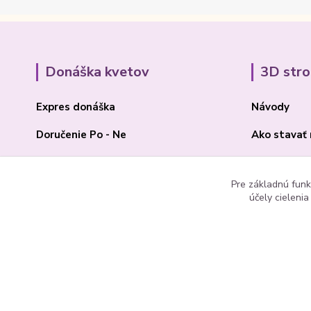
Donáška kvetov
3D str
Expres donáška
Návody
Doručenie Po - Ne
Ako stavať
O Madone Rose
BLOG 3D
Pre základnú funk
Kontakt
Akcia 2025
účely cieleni
© 1992 Madona Rosa Company