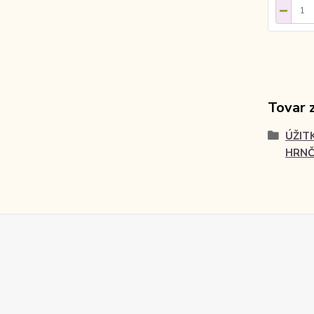
Tovar 
ÚŽIT
HRNČ