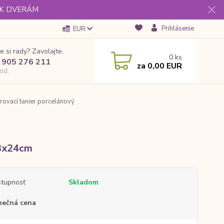
 K DVERÁM
Prihlásenie
EUR
e si rady? Zavolajte.
0
ks
 905 276 211
za
0,00 EUR
od.
rovací tanier porcelánový
3x24cm
tupnosť
Skladom
nečná cena