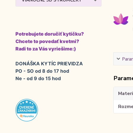
VIANOČNÉ 3D STROMČEKY
Potrebujete doručiť kytičku?
Chcete to povedať kvetmi?
Radi to za Vás vyriešime:)
Para
DONÁŠKA KYTÍC PRIEVIDZA
PO - SO od 8 do 17 hod
Param
Ne - od 9 do 15 hod
Materi
Rozme