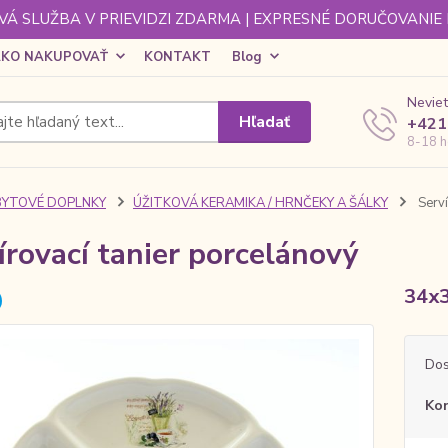
Á SLUŽBA V PRIEVIDZI ZDARMA | EXPRESNÉ DORUČOVANIE
KO NAKUPOVAŤ
KONTAKT
Blog
Neviet
Hľadať
+421
8-18 h
BYTOVÉ DOPLNKY
ÚŽITKOVÁ KERAMIKA / HRNČEKY A ŠÁLKY
Serví
írovací tanier porcelánový
34x
Dos
Ko