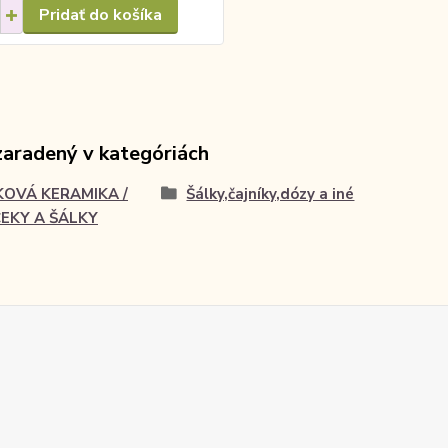
Pridať do košíka
zaradený v kategóriách
KOVÁ KERAMIKA /
Šálky,čajníky,dózy a iné
EKY A ŠÁLKY