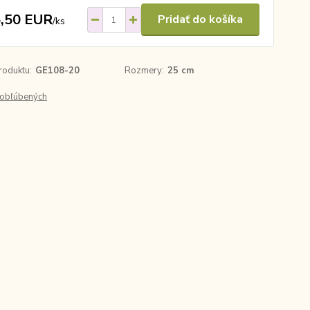
,50 EUR
Pridať do košíka
/
ks
roduktu:
GE108-20
Rozmery:
25 cm
obľúbených