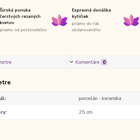
Široká ponuka
Expresná donáška
čerstvých rezaných
kytičiek
kvetov
priamo do rúk
priamo od pestovateľov
obdarovaného
metre
Komentáre
0
etre
ál
porcelán - keramika
ry
25 cm