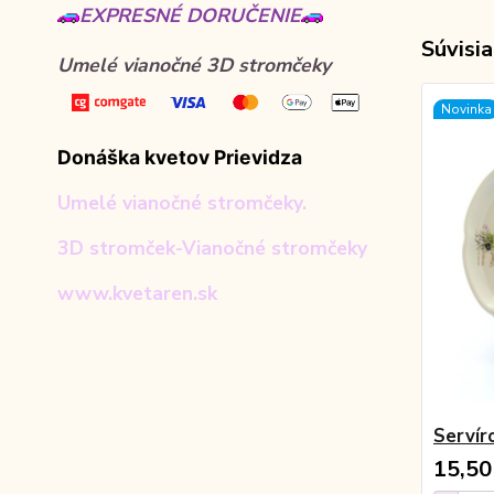
EXPRESNÉ DORUČENIE
Súvisia
Umelé vianočné 3D stromčeky
Novinka
Donáška kvetov Prievidza
Umelé vianočné stromčeky.
3D stromček-Vianočné stromčeky
www.kvetaren.sk
Servír
15,50