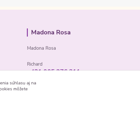
Madona Rosa
Madona Rosa
Richard
+421 905 276 211
enia súhlasu aj na
cookies môžete
Vytvorené na
Eshop-rychlo.sk