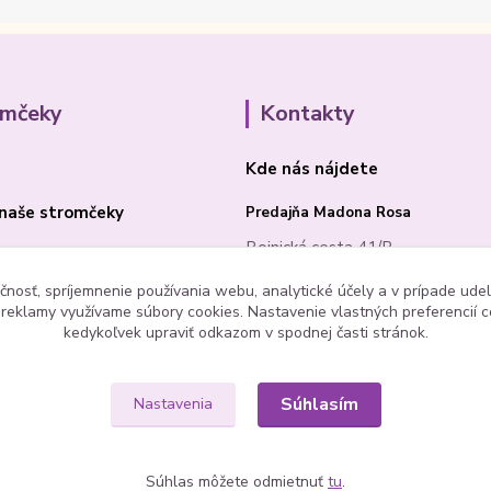
omčeky
Kontakty
Kde nás nájdete
naše stromčeky
Predajňa Madona Rosa
Bojnická cesta 41/B
PRIEVIDZA 97101
čnosť, spríjemnenie používania webu, analytické účely a v prípade udel
a reklamy využívame súbory cookies. Nastavenie vlastných preferencií 
kedykoľvek upraviť odkazom v spodnej časti stránok.
Súhlasím
Nastavenia
Súhlas môžete odmietnuť
tu
.