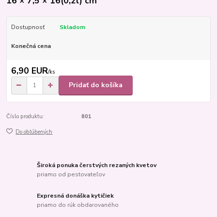
16 × 7,5 × 16(0,2l) cm
Dostupnosť
Skladom
Konečná cena
6,90 EUR
/
ks
Pridať do košíka
Číslo produktu:
801
Do obľúbených
Široká ponuka čerstvých rezaných kvetov
priamo od pestovateľov
Expresná donáška kytičiek
priamo do rúk obdarovaného