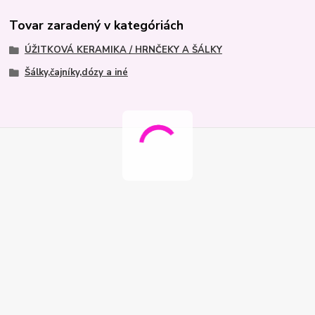
Tovar zaradený v kategóriách
ÚŽITKOVÁ KERAMIKA / HRNČEKY A ŠÁLKY
Šálky,čajníky,dózy a iné