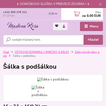
🌷 DONÁŠKOVÁ SLUŽBA V PRIEVIDZI ZDARMA ! 🌷
0
ks
+421 905 276 211
EUR
za
0,00 EUR
8-18 hod.
Menu
Hľadať
Úvod
ÚŽITKOVÁ KERAMIKA / HRNČEKY A ŠÁLKY
Šálky,čajníky,dózy a
iné
Šálka s podšálkou
Šálka s podšálkou