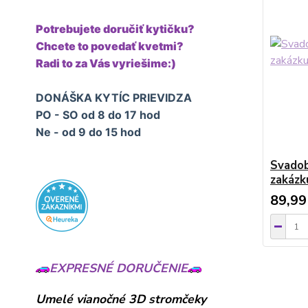
Potrebujete doručiť kytičku?
Chcete to povedať kvetmi?
Radi to za Vás vyriešime:)
DONÁŠKA KYTÍC PRIEVIDZA
PO - SO od 8 do 17 hod
Ne - od 9 do 15 hod
Svadob
zakázk
89,99
EXPRESNÉ DORUČENIE
Umelé vianočné 3D stromčeky