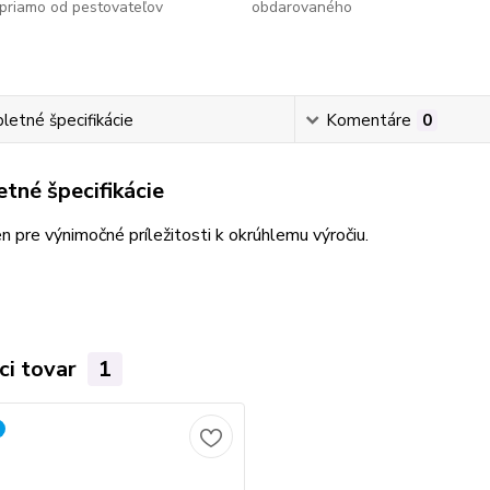
priamo od pestovateľov
obdarovaného
etné špecifikácie
Komentáre
0
tné špecifikácie
en pre výnimočné príležitosti k okrúhlemu výročiu.
ci tovar
1