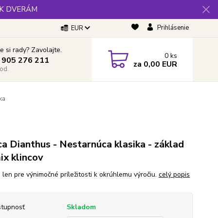
 K DVERÁM
Prihlásenie
EUR
e si rady? Zavolajte.
0
ks
 905 276 211
za
0,00 EUR
od.
ka
a
ca Dianthus - Nestarnúca klasika - základ
ix klincov
 len pre výnimočné príležitosti k okrúhlemu výročiu.
celý popis
tupnosť
Skladom