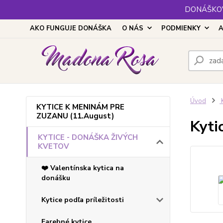
DONÁŠKOV
AKO FUNGUJE DONÁŠKA
O NÁS
PODMIENKY
A
Úvod
KYTICE K MENINÁM PRE
ZUZANU (11.August)
Kyti
KYTICE - DONÁŠKA ŽIVÝCH
KVETOV
❤️ Valentínska kytica na
donášku
Kytice podľa príležitosti
Farebné kytice