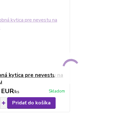
ná kytica pre nevestu na
u
 EUR
Skladom
/
ks
Pridať do košíka