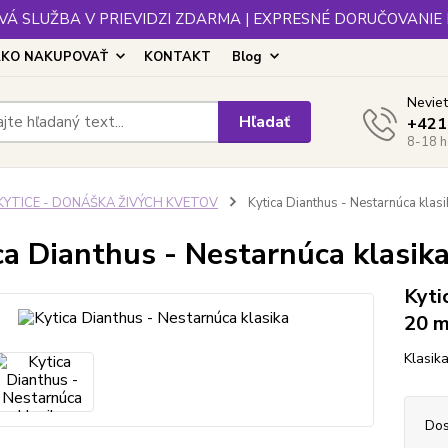
Á SLUŽBA V PRIEVIDZI ZDARMA | EXPRESNÉ DORUČOVANIE
KO NAKUPOVAŤ
KONTAKT
Blog
Neviet
Hľadať
+421
8-18 h
KYTICE - DONÁŠKA ŽIVÝCH KVETOV
Kytica Dianthus - Nestarnúca klasi
ca Dianthus - Nestarnúca klasik
Kyti
20 m
Klasika
Dos