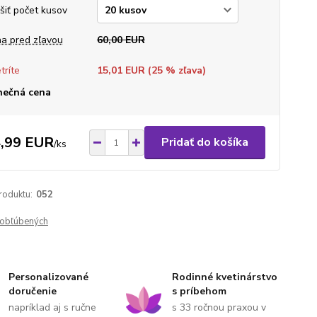
šiť počet kusov
a pred zľavou
60,00 EUR
tríte
15,01 EUR (
25
% zľava)
nečná cena
,99 EUR
Pridať do košíka
/
ks
roduktu:
052
obľúbených
Personalizované
Rodinné kvetinárstvo
doručenie
s príbehom
napríklad aj s ručne
s 33 ročnou praxou v