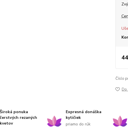
Zvý
Cen
Uše
Ko
44
Číslo p
Do 
Široká ponuka
Expresná donáška
čerstvých rezaných
kytičiek
kvetov
priamo do rúk