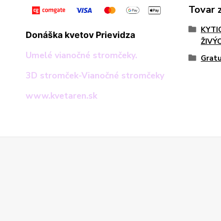
Tovar 
KYTI
Donáška kvetov Prievidza
ŽIVÝ
Umelé vianočné stromčeky.
Gratu
3D stromček-Vianočné stromčeky
www.kvetaren.sk