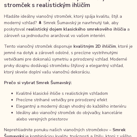
stromček s realistickým ihličím
Hľadáte ideálny vianočný stromček, ktorý spája kvalitu, štýl a
moderný vzhľad? 🌲 Smrek Šumavský je navrhnutý tak, aby
poskytoval
realistický dojem klasického smrekového ihličia
a
zároveň sa jednoducho aranžoval vo vašom interiéri.
Tento vianočný stromček disponuje
kvalitným 2D ihličím
, ktoré je
jemné na dotyk a zároveň odolné, s precízne vystrihnutými
vetvičkami pre dokonalú symetriu a prirodzený vzhľad. Moderné
prvky dizajnu dodávajú stromčeku štýlový a elegantný vzhľad,
ktorý skvele doplní vašu vianočnú dekoráciu.
Prečo si vybrať Smrek Šumavský:
Kvalitné klasické ihličie s realistickým vzhľadom
Precízne strihané vetvičky pre prirodzený efekt
Elegantný a moderný dizajn vhodný do každého interiéru
Ideálny ako vianočný stromček do obývačky, kancelárie
alebo verejných priestorov
Neprehliadnite ponuku našich vianočných stromčekov –
Smrek
Šumavský
je kombináciou kvality, trvácnosti a štýlu, ktorý z vášho