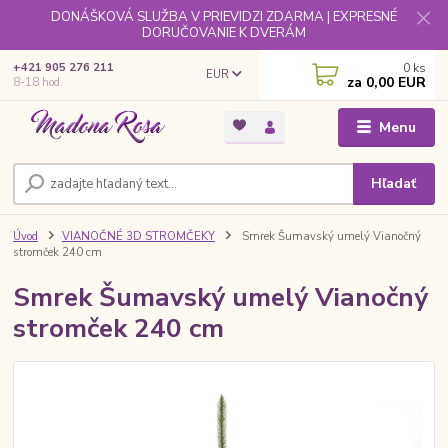
DONÁŠKOVÁ SLUŽBA V PRIEVIDZI ZDARMA | EXPRESNÉ
DORUČOVANIE K DVERÁM
0
ks
+421 905 276 211
EUR
za
0,00 EUR
8-18 hod.
Menu
Hľadať
Úvod
VIANOČNÉ 3D STROMČEKY
Smrek Šumavský umelý Vianočný
stromček 240 cm
Smrek Šumavský umelý Vianočný
stromček 240 cm