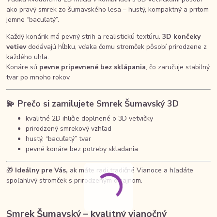
ako pravý smrek zo šumavského lesa – hustý, kompaktný a pritom
jemne “bacuľatý”.
Každý konárik má pevný strih a realistickú textúru.
3D končeky
vetiev
dodávajú hĺbku, vďaka čomu stromček pôsobí prirodzene z
každého uhla.
Konáre sú
pevne pripevnené bez sklápania
, čo zaručuje stabilný
tvar po mnoho rokov.
💫
Prečo si zamilujete Smrek Šumavský 3D
kvalitné 2D ihličie doplnené o 3D vetvičky
prirodzený smrekový vzhľad
hustý, “bacuľatý” tvar
pevné konáre bez potreby skladania
🎁
Ideálny pre Vás,
ak máte radi tradičné Vianoce a hľadáte
spoľahlivý stromček s prirodzeným dizajnom.
Smrek Šumavský – kvalitný vianočný