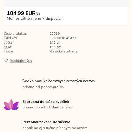
184,99 EUR
/
ks
Momentálne nie je k dispozícii
Číslo produktu:
20019
EAN kód:
8588010141477
výška:
240 cm
šírka:
155 cm
Ihličie:
klasické strihané
Do obľúbených
Široká ponuka čerstvých rezaných kvetov
priamo od pestovateľov
Expresná donáška kytičiek
priamo do rúk obdarovaného
Personalizované doručenie
napríklad aj s ručne písaným odkazom