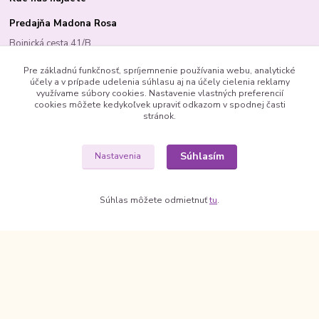
Predajňa Madona Rosa
Bojnická cesta 41/B
PRIEVIDZA 97101
Pre základnú funkčnosť, spríjemnenie používania webu, analytické
účely a v prípade udelenia súhlasu aj na účely cielenia reklamy
využívame súbory cookies. Nastavenie vlastných preferencií
cookies môžete kedykoľvek upraviť odkazom v spodnej časti
stránok.
Madona Rosa
Madona Rosa
Súhlasím
Nastavenia
Richard
+421 905 276 211
Súhlas môžete odmietnuť
tu
.
© 1992 Madona Rosa Company
Vytvorené na
Eshop-rychlo.sk