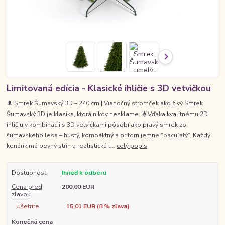
Limitovaná edícia - Klasické ihličie s 3D vetvičkou
🌲 Smrek Šumavský 3D – 240 cm | Vianočný stromček ako živý Smrek
Šumavský 3D je klasika, ktorá nikdy nesklame. 🌟Vďaka kvalitnému 2D
ihličiu v kombinácii s 3D vetvičkami pôsobí ako pravý smrek zo
šumavského lesa – hustý, kompaktný a pritom jemne “bacuľatý”. Každý
konárik má pevný strih a realistickú t...
celý popis
Dostupnosť
Ihneď k odberu
Cena pred
200,00 EUR
zľavou
Ušetríte
15,01 EUR (
8
% zľava)
Konečná cena