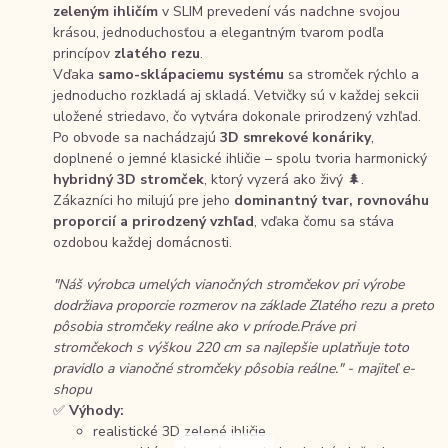
zeleným ihličím
v SLIM prevedení vás nadchne svojou
krásou, jednoduchosťou a elegantným tvarom podľa
princípov
zlatého rezu
.
Vďaka
samo-sklápaciemu systému
sa stromček rýchlo a
jednoducho rozkladá aj skladá. Vetvičky sú v každej sekcii
uložené striedavo, čo vytvára dokonale prirodzený vzhľad.
Po obvode sa nachádzajú
3D smrekové konáriky
,
doplnené o jemné klasické ihličie – spolu tvoria harmonický
hybridný 3D stromček
, ktorý vyzerá ako živý 🌲.
Zákazníci ho milujú pre jeho
dominantný tvar, rovnováhu
proporcií a prirodzený vzhľad
, vďaka čomu sa stáva
ozdobou každej domácnosti.
"Náš výrobca umelých vianočných stromčekov pri výrobe
dodržiava proporcie rozmerov na základe Zlatého rezu a preto
pôsobia stromčeky reálne ako v prírode.Práve pri
stromčekoch s výškou 220 cm sa najlepšie uplatňuje toto
pravidlo a vianočné stromčeky pôsobia reálne." - majiteľ e-
shopu
✅
Výhody:
realistické 3D zelené ihličie