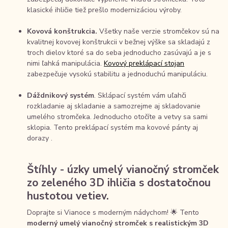
klasické ihličie tiež prešlo modernizáciou výroby.
Kovová konštrukcia.
Všetky naše verzie stromčekov sú na
kvalitnej kovovej konštrukcii v bežnej výške sa skladajú z
troch dielov ktoré sa do seba jednoducho zasúvajú a je s
nimi ľahká manipulácia.
Kovový preklápací stojan
zabezpečuje vysokú stabilitu a jednoduchú manipuláciu.
Dáždnikový systém
. Sklápací systém vám uľahči
rozkladanie aj skladanie a samozrejme aj skladovanie
umelého stromčeka. Jednoducho otočíte a vetvy sa sami
sklopia. Tento preklápací systém ma kovové pánty aj
dorazy .
Štíhly - úzky umelý vianočný stromček
zo zeleného 3D ihličia s dostatočnou
hustotou vetiev.
Doprajte si Vianoce s moderným nádychom! 🌟 Tento
moderný umelý vianočný stromček s realistickým 3D