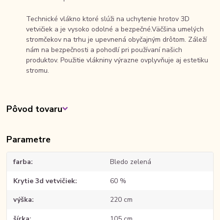
Technické vlákno ktoré slúži na uchytenie hrotov 3D
vetvičiek a je vysoko odolné a bezpečné.Väčšina umelých
stromčekov na trhu je upevnená obyčajným drôtom. Záleží
nám na bezpečnosti a pohodlí pri používaní našich
produktov. Použitie vlákniny výrazne ovplyvňuje aj estetiku
stromu.
Pôvod tovaru
Parametre
farba
Bledo zelená
Krytie 3d vetvičiek
60 %
výška
220 cm
šírka
105 cm