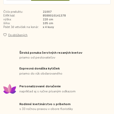
Číslo produktu:
21007
EAN kód:
8588010141378
výška:
220 cm
šírka:
105 cm
Počet 3d vetvičiek na konár:
x 4 kusy
Do obľúbených
Široká ponuka čerstvých rezaných kvetov
priamo od pestovateľov
Expresná donáška kytičiek
priamo do rúk obdarovaného
Personalizované doručenie
napríklad aj s ručne písaným odkazom
Rodinné kvetinárstvo s príbehom
s 33 ročnou praxou v obore floristiky