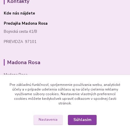
Kontakty
Kde nás nájdete
Predajňa Madona Rosa
Bojnická cesta 41/B
PRIEVIDZA 97101
Madona Rosa
Madona Rosa
Pre základnú funkčnosť, spríjemnenie používania webu, analytické
Richard
účely a v prípade udelenia súhlasu aj na účely cielenia reklamy
+421 905 276 211
využívame súbory cookies. Nastavenie vlastných preferencií
cookies môžete kedykoľvek upraviť odkazom v spodnej časti
stránok.
Súhlasím
Nastavenia