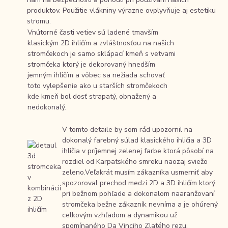
produktov. Použitie vlákniny výrazne ovplyvňuje aj estetiku
stromu.
Vnútorné časti vetiev sú ladené tmavším
klasickým 2D ihličím a zvláštnosťou na našich
stromčekoch je samo sklápací kmeň s vetvami
stromčeka ktorý je dekorovaný hnedším
jemným ihličím a vôbec sa nežiada schovať
toto vylepšenie ako u starších stromčekoch
kde kmeň bol dosť strapatý, obnažený a
nedokonalý.
V tomto detaile by som rád upozornil na
dokonalý farebný súlad klasického ihličia a 3D
ihličia v príjemnej zelenej farbe ktorá pôsobí na
rozdiel od Karpatského smreku naozaj sviežo
zeleno.Veľakrát musím zákazníka usmerniť aby
spozoroval prechod medzi 2D a 3D ihličím ktorý
pri bežnom pohľade a dokonalom naaranžovaní
stromčeka bežne zákazník nevníma a je ohúrený
celkovým vzhľadom a dynamikou už
spomínaného Da Vinciho Zlatého rezu.