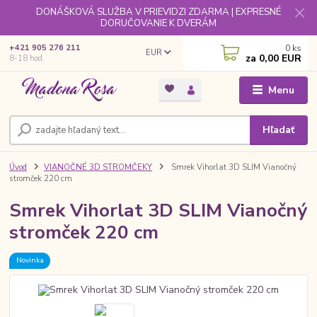
DONÁŠKOVÁ SLUŽBA V PRIEVIDZI ZDARMA | EXPRESNÉ
DORUČOVANIE K DVERÁM
0
ks
+421 905 276 211
EUR
za
0,00 EUR
8-18 hod.
Menu
Hľadať
Úvod
VIANOČNÉ 3D STROMČEKY
Smrek Vihorlat 3D SLIM Vianočný
stromček 220 cm
Smrek Vihorlat 3D SLIM Vianočný
stromček 220 cm
Novinka