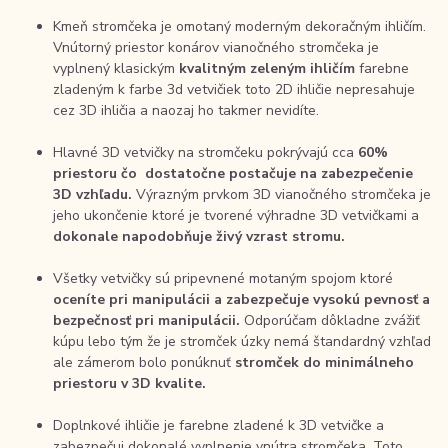
Kmeň stromčeka je omotaný moderným dekoračným ihličím.
Vnútorný priestor konárov vianočného stromčeka je
vyplnený klasickým
kvalitným zeleným ihličím
farebne
zladeným k farbe 3d vetvičiek toto 2D ihličie nepresahuje
cez 3D ihličia a naozaj ho takmer nevidíte.
Hlavné 3D vetvičky na stromčeku pokrývajú cca
60%
priestoru čo dostatočne postačuje na zabezpečenie
3D vzhľadu.
Výrazným prvkom 3D vianočného stromčeka je
jeho ukončenie ktoré je tvorené výhradne 3D vetvičkami a
dokonale napodobňuje živý vzrast stromu.
Všetky vetvičky sú pripevnené motaným spojom ktoré
oceníte pri manipulácii a zabezpečuje vysokú pevnosť a
bezpečnosť pri manipulácii.
Odporúčam dôkladne zvážiť
kúpu lebo tým že je stromček úzky nemá štandardný vzhľad
ale zámerom bolo ponúknuť
stromček do minimálneho
priestoru v 3D kvalite.
Doplnkové ihličie je farebne zladené k 3D vetvičke a
zabezpečuj dokonalé vyplnenie vnútra stromčeka. Toto