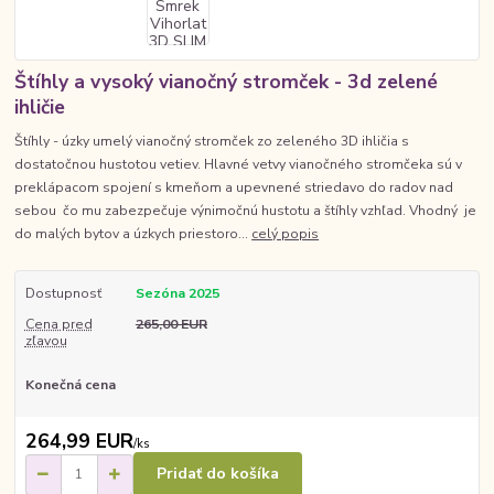
Štíhly a vysoký vianočný stromček - 3d zelené
ihličie
Štíhly - úzky umelý vianočný stromček zo zeleného 3D ihličia s
dostatočnou hustotou vetiev. Hlavné vetvy vianočného stromčeka sú v
preklápacom spojení s kmeňom a upevnené striedavo do radov nad
sebou čo mu zabezpečuje výnimočnú hustotu a štíhly vzhľad. Vhodný je
do malých bytov a úzkych priestoro...
celý popis
Dostupnosť
Sezóna 2025
Cena pred
265,00 EUR
zľavou
Konečná cena
264,99 EUR
/
ks
Pridať do košíka