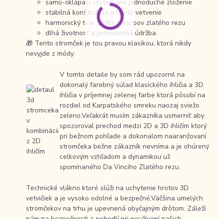
samo-sklápací systém pre jednoduché zloženie
stabilná konštrukcia a husté vetvenie
harmonický tvar podľa princípov zlatého rezu
dlhá životnosť a jednoduchá údržba
🎁 Tento stromček je tou pravou klasikou, ktorá nikdy
nevyjde z módy.
V tomto detaile by som rád upozornil na
dokonalý farebný súlad klasického ihličia a 3D
ihličia v príjemnej zelenej farbe ktorá pôsobí na
rozdiel od Karpatského smreku naozaj sviežo
zeleno.Veľakrát musím zákazníka usmerniť aby
spozoroval prechod medzi 2D a 3D ihličím ktorý
pri bežnom pohľade a dokonalom naaranžovaní
stromčeka bežne zákazník nevníma a je ohúrený
celkovým vzhľadom a dynamikou už
spomínaného Da Vinciho Zlatého rezu.
Technické vlákno ktoré slúži na uchytenie hrotov 3D
vetvičiek a je vysoko odolné a bezpečné.Väčšina umelých
stromčekov na trhu je upevnená obyčajným drôtom. Záleží
nám na bezpečnosti a pohodlí pri používaní našich