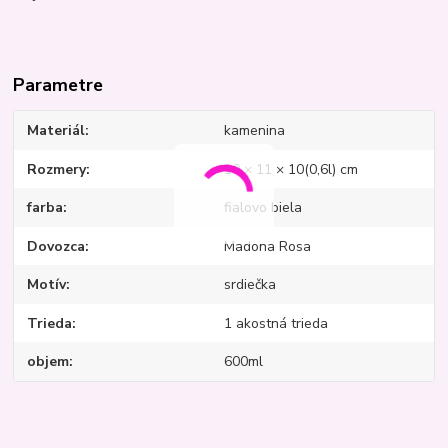
Parametre
Materiál
kamenina
Rozmery
10 × 11 × 10(0,6l) cm
farba
fialovo biela
Dovozca
Madona Rosa
Motív
srdiečka
Trieda
1 akostná trieda
objem
600ml