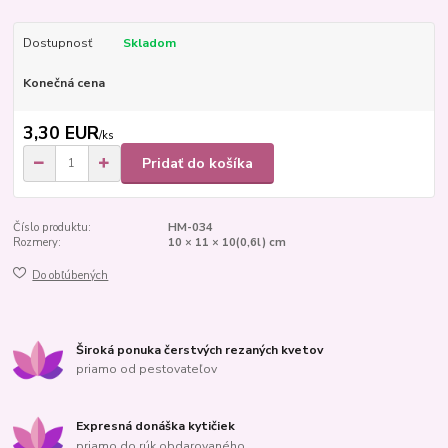
Dostupnosť
Skladom
Konečná cena
3,30 EUR
/
ks
Pridať do košíka
Číslo produktu:
HM-034
Rozmery:
10 × 11 × 10(0,6l) cm
Do obľúbených
Široká ponuka čerstvých rezaných kvetov
priamo od pestovateľov
Expresná donáška kytičiek
priamo do rúk obdarovaného