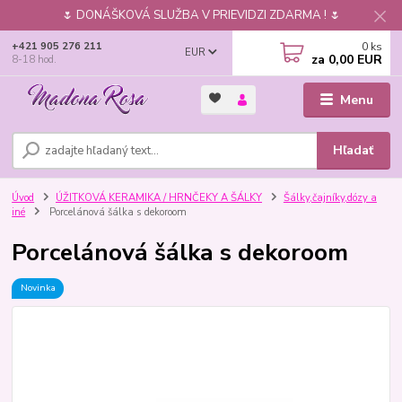
🌷 DONÁŠKOVÁ SLUŽBA V PRIEVIDZI ZDARMA ! 🌷
0
ks
+421 905 276 211
EUR
za
0,00 EUR
8-18 hod.
Menu
Hľadať
Úvod
ÚŽITKOVÁ KERAMIKA / HRNČEKY A ŠÁLKY
Šálky,čajníky,dózy a
iné
Porcelánová šálka s dekoroom
Porcelánová šálka s dekoroom
Novinka