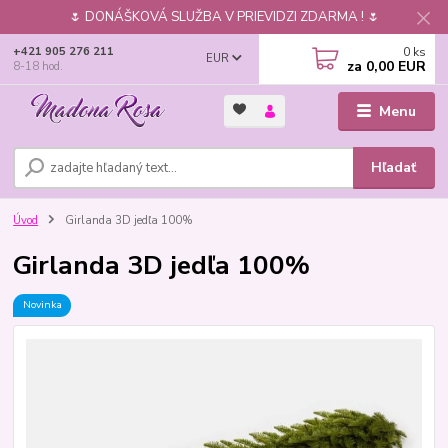
🌷 DONÁŠKOVÁ SLUŽBA V PRIEVIDZI ZDARMA ! 🌷
0
ks
+421 905 276 211
EUR
za
0,00 EUR
8-18 hod.
Menu
Hľadať
Úvod
Girlanda 3D jedľa 100%
Girlanda 3D jedľa 100%
Novinka