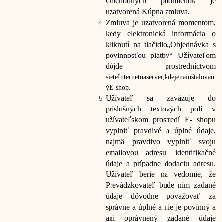
Obchodných podmienok je
uzatvorená Kúpna zmluva.
Zmluva je uzatvorená momentom,
kedy elektronická informácia o
kliknutí na tlačidlo
„Objednávka s
povinnosťou platby“ Užívateľom
dôjde prostredníctvom
siete
Internet
na
server,
kde
je
nainštalovan
ý
E-
shop.
Užívateľ sa zaväzuje do
príslušných textových polí v
užívateľskom prostredí E- shopu
vyplniť pravdivé a úplné údaje,
najmä pravdivo vyplniť svoju
emailovou adresu, identifikačné
údaje a prípadne dodaciu adresu.
Užívateľ berie na vedomie, že
Prevádzkovateľ bude ním zadané
údaje dôvodne považovať za
správne a úplné a nie je povinný a
ani oprávnený zadané údaje