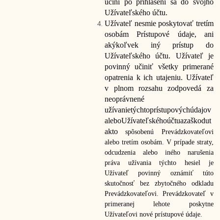
učiní po prihlásení sa do svojho
Užívateľského účtu.
Užívateľ nesmie poskytovať tretím
osobám Prístupové údaje, ani
akýkoľvek iný prístup do
Užívateľského účtu. Užívateľ je
povinný učiniť všetky primerané
opatrenia k ich utajeniu. Užívateľ
v plnom rozsahu zodpovedá za
neoprávnené
užívanie
týchto
prístupových
údajov
alebo
Užívateľského
účtu
a
za
škodu
t
akto
spôsobenú Prevádzkovateľovi
alebo tretím osobám. V prípade straty,
odcudzenia alebo iného narušenia
práva užívania týchto hesiel je
Užívateľ povinný oznámiť túto
skutočnosť bez zbytočného odkladu
Prevádzkovateľovi. Prevádzkovateľ v
primeranej lehote poskytne
Užívateľovi nové prístupové údaje.