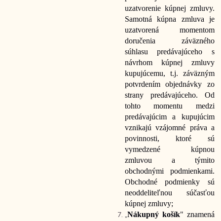
uzatvorenie kúpnej zmluvy.
Samotná kúpna zmluva je
uzatvorená momentom
doručenia záväzného
súhlasu predávajúceho s
návrhom kúpnej zmluvy
kupujúcemu, t.j. záväzným
potvrdením objednávky zo
strany predávajúceho. Od
tohto momentu medzi
predávajúcim a kupujúcim
vznikajú vzájomné práva a
povinnosti, ktoré sú
vymedzené kúpnou
zmluvou a týmito
obchodnými podmienkami.
Obchodné podmienky sú
neoddeliteľnou súčasťou
kúpnej zmluvy;
„
Nákupný košík
" znamená