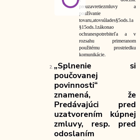
pre
uzavretie
zmluvy a
používanie
tovaru,
a
to
v
súlade
s
§
5
ods.
1
a
§
15
ods.
1
zákona
o
ochrane
spotrebiteľa a v
rozsahu primeranom
použitému prostriedku
komunikácie.
„Splnenie si
poučovanej
povinnosti“
znamená, že
Predávajúci pred
uzatvorením kúpnej
zmluvy, resp. pred
odoslaním