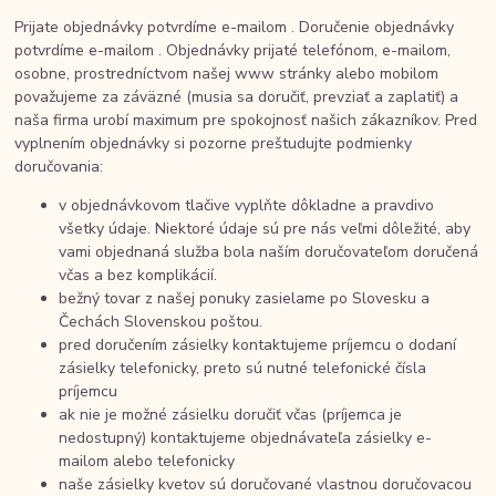
Prijate objednávky potvrdíme e-mailom . Doručenie objednávky
potvrdíme e-mailom . Objednávky prijaté telefónom, e-mailom,
osobne, prostredníctvom našej www stránky alebo mobilom
považujeme za záväzné (musia sa doručiť, prevziať a zaplatiť) a
naša firma urobí maximum pre spokojnosť našich zákazníkov. Pred
vyplnením objednávky si pozorne preštudujte podmienky
doručovania:
v objednávkovom tlačive vyplňte dôkladne a pravdivo
všetky údaje. Niektoré údaje sú pre nás veľmi dôležité, aby
vami objednaná služba bola naším doručovateľom doručená
včas a bez komplikácií.
bežný tovar z našej ponuky zasielame po Slovesku a
Čechách Slovenskou poštou.
pred doručením zásielky kontaktujeme príjemcu o dodaní
zásielky telefonicky, preto sú nutné telefonické čísla
príjemcu
ak nie je možné zásielku doručiť včas (príjemca je
nedostupný) kontaktujeme objednávateľa zásielky e-
mailom alebo telefonicky
naše zásielky kvetov sú doručované vlastnou doručovacou