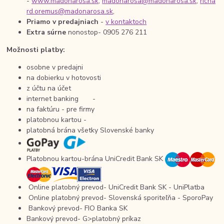
-
www.madonarosa.sk
,
madonarosa@madonarosa.sk
,
richa
rd.oremus@madonarosa.sk
,
Priamo v predajniach
-
v kontaktoch
Extra súrne
nonostop- 0905 276 211
Možnosti platby:
osobne v predajni
na dobierku v hotovosti
z účtu na účet
internet banking -
na faktúru - pre firmy
platobnou kartou -
platobná brána všetky Slovenské banky
Platobnou kartou-brána UniCredit Bank SK
Online platobný prevod- UniCredit Bank SK - UniPlatba
Online platobný prevod- Slovenská sporiteľňa - SporoPay
Bankový prevod- FIO Banka SK
Bankový prevod- G>platobný príkaz