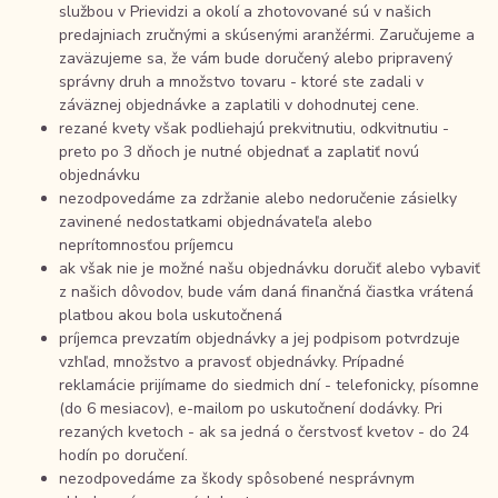
službou v Prievidzi a okolí a zhotovované sú v našich
predajniach zručnými a skúsenými aranžérmi. Zaručujeme a
zaväzujeme sa, že vám bude doručený alebo pripravený
správny druh a množstvo tovaru - ktoré ste zadali v
záväznej objednávke a zaplatili v dohodnutej cene.
rezané kvety však podliehajú prekvitnutiu, odkvitnutiu -
preto po 3 dňoch je nutné objednať a zaplatiť novú
objednávku
nezodpovedáme za zdržanie alebo nedoručenie zásielky
zavinené nedostatkami objednávateľa alebo
neprítomnosťou príjemcu
ak však nie je možné našu objednávku doručiť alebo vybaviť
z našich dôvodov, bude vám daná finančná čiastka vrátená
platbou akou bola uskutočnená
príjemca prevzatím objednávky a jej podpisom potvrdzuje
vzhľad, množstvo a pravosť objednávky. Prípadné
reklamácie prijímame do siedmich dní - telefonicky, písomne
(do 6 mesiacov), e-mailom po uskutočnení dodávky. Pri
rezaných kvetoch - ak sa jedná o čerstvosť kvetov - do 24
hodín po doručení.
nezodpovedáme za škody spôsobené nesprávnym