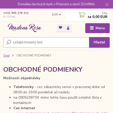
Donáška čerstvých kytíc v Prievidzi a okolí ZDARMA
0
ks
+421 905 276 211
EUR
za
0,00 EUR
8-18 hod.
Menu
Hľadať
Úvod
OBCHODNÉ PODMIENKY
OBCHODNÉ PODMIENKY
Možnosti objednávky
Telefonicky
- cez zákaznícky servis v pracovnej dobe od
08:00 do 19:00 pondelok až nedeľu
na 0905238739 mimo tohto času použiť ostatné čísla v
kontaktoch
Cez internet