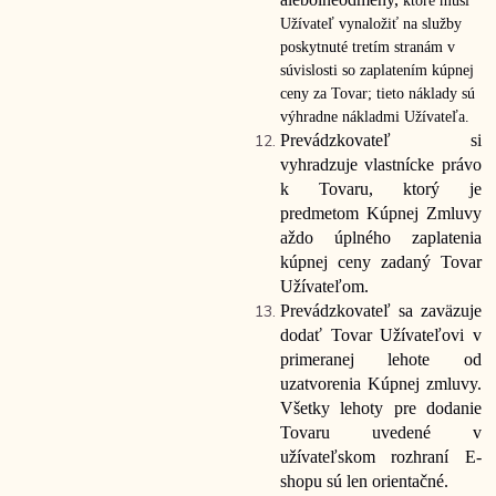
ktoré musí
Užívateľ vynaložiť na služby
poskytnuté tretím stranám v
súvislosti so zaplatením kúpnej
ceny za Tovar; tieto náklady sú
výhradne nákladmi Užívateľa.
Prevádzkovateľ si
vyhradzuje vlastnícke právo
k Tovaru, ktorý je
predmetom Kúpnej Zmluvy
až
do úplného zaplatenia
kúpnej ceny za
daný Tovar
Užívateľom.
Prevádzkovateľ sa zaväzuje
dodať Tovar Užívateľovi v
primeranej lehote od
uzatvorenia Kúpnej zmluvy.
Všetky lehoty pre dodanie
Tovaru uvedené v
užívateľskom rozhraní E-
shopu sú len orientačné.