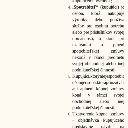
kupujúcemu výrobok;
„
Spotrebiteľ
“ (kupujúci) je
osoba, ktorá nakupuje
výrobky alebo používa
služby pre osobnú potrebu
alebo pre príslušníkov svojej
domácnosti, a ktorá pri
uzatváraní a plnení
spotrebiteľskej zmluvy
nekoná v rámci predmetu
svojej obchodnej alebo inej
podnikateľskej činnosti;
Kupujúci,
ktorý
nie
je
spotrebit
eľom
je
osoba,
ktorá
pri
uzatvár
aní a
plnení kúpnej zmluvy
koná v rámci svojej
obchodnej alebo inej
podnikateľskej činnosti;
Uzatvorenie kúpnej zmluvy
- objednávka kupujúceho
predstavuje návrh na