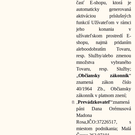
časť E-shopu, ktorá je
automaticky generovaná
aktiváciou príslušných
funkcií Užívateľom v rámci
jeho konania v
užívateľskom prostredí E-
shopu, najmä pridaním
alebo
odobratím Tovaru,
resp. Služby/alebo zmenou
množstva vybraného
Tovaru, resp. Služby;
„
Občiansky zákonník
“
znamená zákon číslo
40/1964 Zb., Občiansky
zákonník v platnom znení;
„
Prevádzkovateľ
“
znamená
pá
ni
Dana Orémusová
Madona
Rosa
,
IČO:
37226517
, s
miestom podnikania
;
Malá