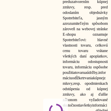
pred
uzatvorením kúpnej
zmluvy, resp. pred
odoslaním objednávky
Spotrebiteľa, jasným
a
zrozumiteľným spôsobom
zároveň na webovej stránke
E-shopu oznamuje
Spotrebiteľovi: hlavné
vlastnosti tovaru, celkovú
cenu tovaru vrátane
všetkých daní a
poplatkov,
informáciu o
dostupnosti
tovaru, informáciu o
spôsobe
použitia
tovaru
a
údržby,
infor
máciu
o
dĺžke
trvania
kúpnej
z
mluvy,
resp. o
podmienkach
odstúpenia od kúpnej
zmluvy, ako aj ďalšie
zákonom vyžadované
skutočnosti
a
všetky
informáci
e dôležité