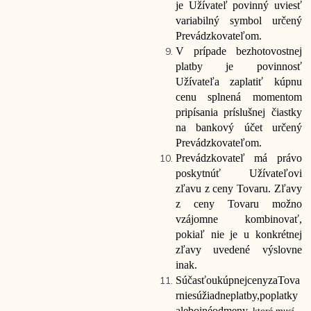
je Užívateľ povinný uviesť
variabilný symbol určený
Prevádzkovateľom.
V prípade bezhotovostnej
platby je povinnosť
Užívateľa zaplatiť kúpnu
cenu splnená momentom
pripísania príslušnej čiastky
na bankový účet určený
Prevádzkovateľom.
Prevádzkovateľ má právo
poskytnúť Užívateľovi
zľavu z ceny Tovaru. Zľavy
z ceny Tovaru možno
vzájomne kombinovať,
pokiaľ nie je u konkrétnej
zľavy uvedené výslovne
inak.
Súčasťou
kúpnej
ceny
za
Tova
r
nie
sú
žiadne
platby,
poplatky
alebo
iné
odmeny,