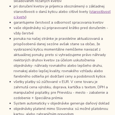
skladovaním rezaných kvetov
pri doručení kvetov je príjemca oboznámený o základnej
starostlivosti o danú kyticu alebo citlivé kvety (
starostlivosť
o kvety
)
garantujeme čerstvosť a odbornosť spracovania kvetov
vaše objednávky sú pripravované krátko pred doručením -
vždy čerstvé
ponuka na našej stránke je pravidelne aktualizovaná a
prispôsobená danej sezóne avšak stane sa občas, že
vyobrazenú kyticu momentálne nemôžeme naviazať z
aktuaálnej ponuky, preto si vyhradzujeme právo náhrady
niektorých druhov kvetov za účelom uskutočnenia
objednávky- náhrady rovnakého alebo lepšieho druhu,
rovnakej alebo lepšej kvality, rovnakého vzhľadu alebo
farebného odtieňa pri dodržaní ceny a podobnosti kytice.
všetky platby sú zúčtované v EUR. V cene tovaru je
zahrnutá cena výrobku, doprava, kartička s textom, DPH a
manipulačné poplatky, pre Prievidzu - mesto - zabalenie a
ozdobenie + špeciálna prémia
System automaticky v objednávke generuje daňový doklad
objednávky platené mimo Slovenska: sú možné platobnou
kartou, alebo zahraničným prevodom