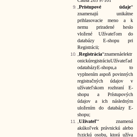
Čausa 263 97101
„
Prístupové údaje
“
znamenajú unikátne
prihlasovacie meno a k
nemu priradené heslo
vložené Užívateľom do
databázy E-shopu pri
Registrácii;
„
Registrácia
“
znamená
elektr
onickú
registráciu
Užívateľa
d
o
databázy
E-shopu,
a to
vyplnením aspoň povinných
registračných údajov v
užívateľskom rozhraní E-
shopu a Prístupových
údajov a ich následným
uložením do databázy E-
shopu;
„
Užívateľ
“ znamená
akúkoľvek právnickú alebo
fyzickú osobu, ktorá užíva