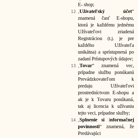
E-
shop;
„
Užívateľský účet
“
znamená časť E-shopu,
ktorá je každému jednému
Užívateľovi zriadená
Registráciou (t.j. je pre
každého Užívateľa
unikátna) a sprístupnená po
zadaní Prístupových údajov;
„
Tovar
“ znamená vec,
prípadne službu ponúkanú
Prevádzkovateľom k
predaju Užívateľovi
prostredníctvom E-shopu a
ak je k Tovaru ponúkaná,
tak aj licencia k užívaniu
tejto veci, prípadne služby;
„
Splnenie si
i
nformačnej
povinnosti
“ znamená, že
Predávajúci