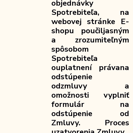
objednávky
Spotrebiteľa, na
webovej stránke E-
shopu poučil
jasným
a zrozumiteľným
spôsobom
Spotrebiteľa
o
uplatnení práva
na
odstúpenie
od
zmluvy a
o
možnosti vyplniť
formulár na
odstúpenie od
Zmluvy. Proces
uzatvorenia Zmluvy