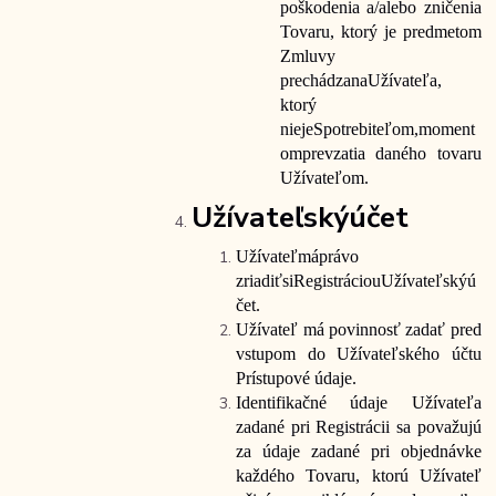
poškodenia a/alebo zničenia
Tovaru, ktorý je predmetom
Zmluvy
prechádza
na
Užívateľa,
ktorý
nie
je
Spotrebiteľom,
moment
om
prevzatia daného tovaru
Užívateľom.
Užívateľský
účet
Užívateľ
má
právo
zriadiť
si
Registráciou
Užívateľský
ú
čet.
Užívateľ má povinnosť zadať pred
vstupom do Užívateľského účtu
Prístupové
údaje.
Identifikačné údaje Užívateľa
zadané pri Registrácii sa považujú
za údaje zadané pri objednávke
každého Tovaru, ktorú Užívateľ