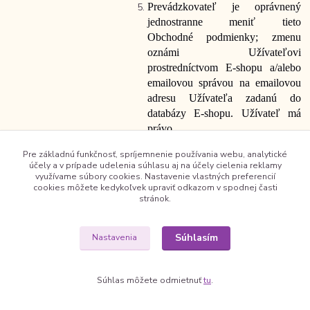
Prevádzkovateľ je oprávnený
jednostranne meniť tieto
Obchodné podmienky; zmenu
oznámi Užívateľovi
prostredníctvom E-shopu a/alebo
emailovou správou na emailovou
adresu Užívateľa zadanú do
databázy E-shopu. Užívateľ má
právo
zmeny
Obchodných
podmienok
od
Pre základnú funkčnosť, spríjemnenie používania webu, analytické
mietnuť
v
lehote
14
dní od prvého
účely a v prípade udelenia súhlasu aj na účely cielenia reklamy
prihlásenia sa do Užívateľského
využívame súbory cookies. Nastavenie vlastných preferencií
cookies môžete kedykoľvek upraviť odkazom v spodnej časti
účtu po oznámení zmeny
stránok.
Obchodných
podmienok (v prípade
doručovania prostredníctvom E-
shopu) alebo od doručenia danej
Súhlasím
Nastavenia
emailovej správy do emailovej
schránky Užívateľa (v prípade
doručovania
Súhlas môžete odmietnuť
tu
.
emailovou
správou)
a
záväzok
z
tohot