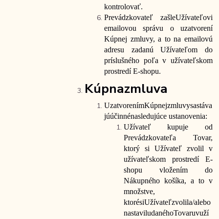
kontrolovať.
Prevádzkovateľ zašle
Užívateľovi
emailovou správu o uzatvorení
Kúpnej zmluvy, a to na emailovú
adresu zadanú Užívateľom do
príslušného poľa v užívateľskom
prostredí E-shopu.
Kúpna
zmluva
Uzatvorením
Kúpnej
zmluvy
sa
stáva
jú
účinné
nasledujúce
ustanovenia:
Užívateľ kupuje od
Prevádzkovateľa Tovar,
ktorý si Užívateľ zvolil v
užívateľskom prostredí E-
shopu vložením do
Nákupného košíka, a to v
množstve,
ktoré
si
Užívateľ
zvolil
a/alebo
nastavil
u
daného
Tovaru
v
uží