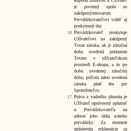
kúpnou zmluvou a Užívateľ
je povinný spolu so
zakúpeným
tovarom
Prevádzkovateľovi vrátiť aj
poskytnutý dar.
Prevádzkovateľ poskytuje
Užívateľovi na zakúpený
Tovar záruku, ak je záručná
doba uvedená pri
danom
Tovare v užívateľskom
prostredí E-shopu, a to po
dobu uvedenej záručnej
doby, pričom takto uvedená
záruka platí iba pre
Spotrebiteľov.
Práva z vadného plnenia je
Užívateľ oprávnený uplatniť
u Prevádzkovateľa na
adrese jeho sídla a/alebo
prevádzky. Za moment
uplatnenia reklamácie sa