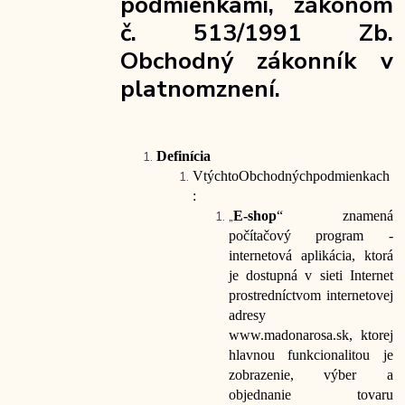
podmienkami, zákonom
č. 513/1991 Zb.
Obchodný zákonník v
platnom
znení.
Definícia
V
týchto
Obchodných
podmienkach
:
„
E-shop
“ znamená
počítačový program -
internetová aplikácia, ktorá
je dostupná v sieti Internet
prostredníctvom internetovej
adresy
www.madonarosa.sk
,
ktorej
hlavnou funkcionalitou je
zobrazenie, výber a
objednanie tovaru