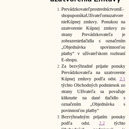
Prevádzkovateľ
prostredníctvom
E-
shopu
ponúka
Užívateľom
uzatvore
nie
Kúpnej zmluvy. Ponukou na
uzatvorenie Kúpnej zmluvy zo
strany Prevádzkovateľa je
zobrazenie
tlačidla s označením
„Objednávka s
povinnosťou
platby“ v užívateľskom rozhraní
E-shopu.
Za bezvýhradné prijatie ponuky
Prevádzkovateľa na uzatvorenie
Kúpnej zmluvy podľa odst.
2.1
týchto Obchodných podmienok zo
strany Užívateľa sa považuje
kliknutie na dané tlačidlo s
označením „Objednávka s
povinnosťou platby“
Bezvýhradným prijatím ponuky
podľa odst.
2.2
týchto