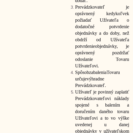
dodať.
Prevádzkovateľ je
oprávnený kedykoľvek
požiadať Užívateľa o
dodatočné potvrdenie
objednávky a do doby, než
obdrží od Užívateľa
potvrdenie
objednávky, je
oprávnený pozdržať
odoslanie Tovaru
Užívateľovi.
Spôsob
zabalenia
Tovaru
určuje
výhradne
Prevádzkovateľ.
Užívateľ je povinný zaplatiť
Prevádzkovateľovi náklady
spojené s balením a
doručením daného tovaru
Užívateľovi a to vo výške
uvedenej u danej
objednávky v užívateľskom