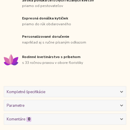
Široká ponuka čerstvých rezaných kvetov
priamo od pestovateľov
Expresná donáška kytičiek
priamo do rúk obdarovaného
Personalizované doručenie
napríklad aj s ručne písaným odkazom
Rodinné kvetinárstvo s príbehom
s 33 ročnou praxou v obore floristiky
Kompletné špecifikácie
Parametre
Komentáre
0