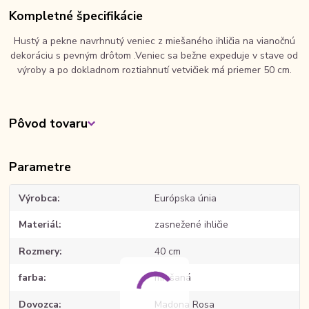
Kompletné špecifikácie
Hustý a pekne navrhnutý veniec z miešaného ihličia na vianočnú
dekoráciu s pevným drôtom .Veniec sa bežne expeduje v stave od
výroby a po dokladnom roztiahnutí vetvičiek má priemer 50 cm.
Pôvod tovaru
Parametre
Výrobca
Európska únia
Materiál
zasnežené ihličie
Rozmery
40 cm
farba
miešaná
Dovozca
Madona Rosa