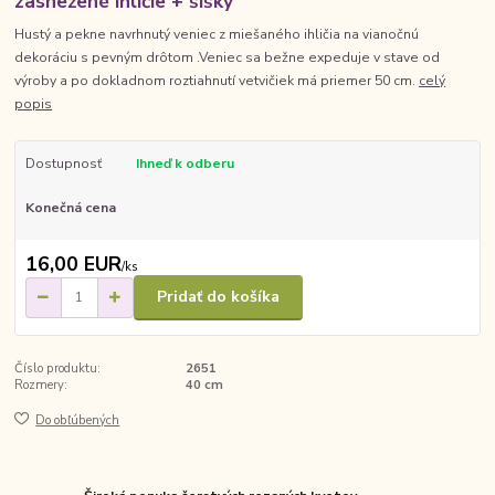
zasnežené ihličie + šišky
Hustý a pekne navrhnutý veniec z miešaného ihličia na vianočnú
dekoráciu s pevným drôtom .Veniec sa bežne expeduje v stave od
výroby a po dokladnom roztiahnutí vetvičiek má priemer 50 cm.
celý
popis
Dostupnosť
Ihneď k odberu
Konečná cena
16,00 EUR
/
ks
Pridať do košíka
Číslo produktu:
2651
Rozmery:
40 cm
Do obľúbených