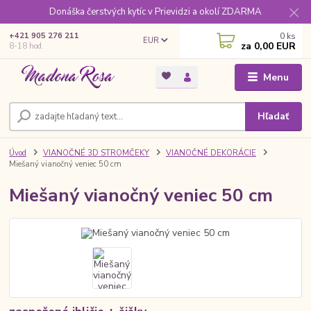
Donáška čerstvých kytíc v Prievidzi a okolí ZDARMA
0
ks
+421 905 276 211
EUR
za
0,00 EUR
8-18 hod.
Menu
Hľadať
Úvod
VIANOČNÉ 3D STROMČEKY
VIANOČNÉ DEKORÁCIE
Miešaný vianočný veniec 50 cm
Miešaný vianočný veniec 50 cm