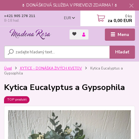
🌷 DONÁŠKOVÁ SLUŽBA V PRIEVIDZI ZDARMA ! 🌷
0
ks
+421 905 276 211
EUR
za
0,00 EUR
8-18 hod.
Menu
Hľadať
Úvod
KYTICE - DONÁŠKA ŽIVÝCH KVETOV
Kytica Eucalyptus a
Gypsophila
Kytica Eucalyptus a Gypsophila
TOP produkt