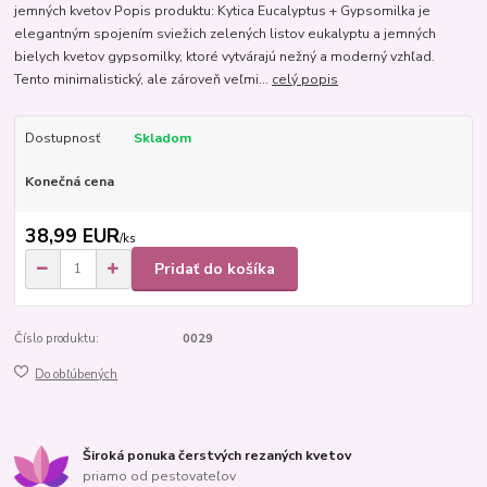
jemných kvetov Popis produktu: Kytica Eucalyptus + Gypsomilka je
elegantným spojením sviežich zelených listov eukalyptu a jemných
bielych kvetov gypsomilky, ktoré vytvárajú nežný a moderný vzhľad.
Tento minimalistický, ale zároveň veľmi...
celý popis
Dostupnosť
Skladom
Konečná cena
38,99 EUR
/
ks
Pridať do košíka
Číslo produktu:
0029
Do obľúbených
Široká ponuka čerstvých rezaných kvetov
priamo od pestovateľov