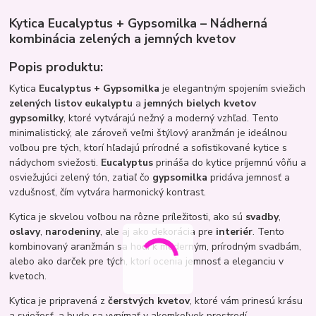
Kytica Eucalyptus + Gypsomilka – Nádherná
kombinácia zelených a jemných kvetov
Popis produktu:
Kytica
Eucalyptus + Gypsomilka
je elegantným spojením sviežich
zelených listov eukalyptu
a
jemných bielych kvetov
gypsomilky
, ktoré vytvárajú nežný a moderný vzhľad. Tento
minimalistický, ale zároveň veľmi štýlový aranžmán je ideálnou
voľbou pre tých, ktorí hľadajú prírodné a sofistikované kytice s
nádychom sviežosti.
Eucalyptus
prináša do kytice príjemnú vôňu a
osviežujúci zelený tón, zatiaľ čo
gypsomilka
pridáva jemnosť a
vzdušnosť, čím vytvára harmonický kontrast.
Kytica je skvelou voľbou na rôzne príležitosti, ako sú
svadby
,
oslavy
,
narodeniny
, ale aj ako dekorácia pre
interiér
. Tento
kombinovaný aranžmán sa hodí k moderným, prírodným svadbám,
alebo ako darček pre tých, ktorí ocenia jemnosť a eleganciu v
kvetoch.
Kytica je pripravená z
čerstvých kvetov
, ktoré vám prinesú krásu
a sviežosť, a bude sa vynímať v akomkoľvek prostredí.