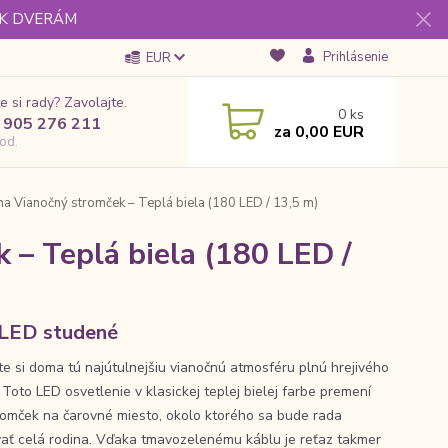
 K DVERÁM
Prihlásenie
EUR
e si rady? Zavolajte.
0
ks
 905 276 211
za
0,00 EUR
od.
na Vianočný stromček – Teplá biela (180 LED / 13,5 m)
 – Teplá biela (180 LED /
LED studené
te si doma tú najútulnejšiu vianočnú atmosféru plnú hrejivého
 Toto LED osvetlenie v klasickej teplej bielej farbe premení
romček na čarovné miesto, okolo ktorého sa bude rada
vať celá rodina. Vďaka tmavozelenému káblu je reťaz takmer