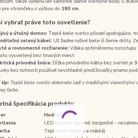
 ihličím, takže vyniknú len samotné žiarivé svetelné body. S dĺžk
é pre stromčeky s výškou do
180 cm
.
si vybrať práve toto osvetlenie?
jivý a útulný domov:
Teplé biele svetlo pôsobí upokojujúco, tr
iditeľný zelený kábel:
Už žiadne rušivé biele či čierne drôty. Zel
té a rovnomerné rozžiarenie:
Vďaka optimálnemu rozostupu
ato vysvietený bez tmavých miest.
ktická prívodná šnúra:
Dĺžka prívodného kábla bez svetiel je
3
uvky bez nutnosti používať nevzhľadné predlžovačky priamo po
tip:
Teplé biele svetlo dokonale ladí s tradičnými vianočnými o
ej farbe.
tná špecifikácia produktu
er
Hodnota
etlenia
LED (vysoko úsporné, bezpečné – nezahriev
etla
Teplá biela (hrejivá a mäkká)