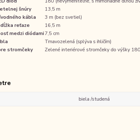
ED diód
180 (nevymeniteľné, s mimoriadne dlhou ži
etelnej šnúry
13,5 m
rívodného kábla
3 m (bez svetiel)
dĺžka reťaze
16,5 m
nosť medzi diódami
7,5 cm
ábla
Tmavozelená (splýva s ihličím)
pre stromčeky
Zelené interiérové stromčeky do výšky 18
etre
biela /studená