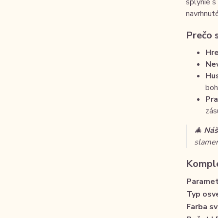
splynie s
navrhnut
Prečo 
Hre
Nev
Hus
boh
Pra
zás
🎄
Náš 
slamen
Komple
Paramet
Typ osv
Farba sv