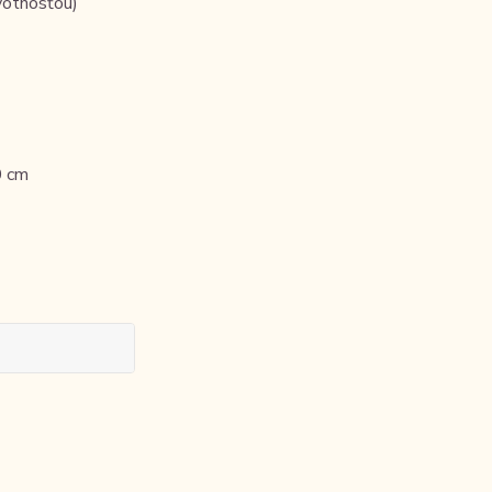
votnosťou)
0 cm