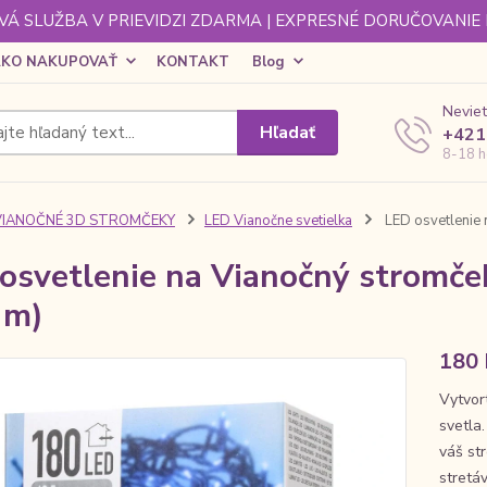
Á SLUŽBA V PRIEVIDZI ZDARMA | EXPRESNÉ DORUČOVANIE
KO NAKUPOVAŤ
KONTAKT
Blog
Neviet
Hľadať
+421
8-18 h
VIANOČNÉ 3D STROMČEKY
LED Vianočne svetielka
LED osvetlenie 
osvetlenie na Vianočný stromček
 m)
180 
Vytvor
svetla.
váš st
stretá