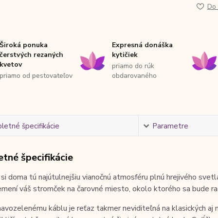
Do 
Široká ponuka
Expresná donáška
čerstvých rezaných
kytičiek
kvetov
priamo do rúk
priamo od pestovateľov
obdarovaného
etné špecifikácie
Parametre
tné špecifikácie
si doma tú najútulnejšiu vianočnú atmosféru plnú hrejivého svet
mení váš stromček na čarovné miesto, okolo ktorého sa bude rad
avozelenému káblu je reťaz takmer neviditeľná na klasických a