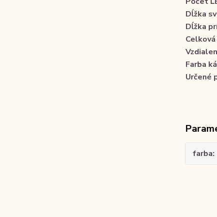
Počet L
Dĺžka sv
Dĺžka p
Celková 
Vzdiale
Farba k
Určené 
Param
farba