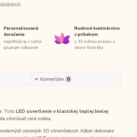
obľúbených
Personalizované
Rodinné kvetinárstvo
doručenie
s príbehom
napríklad aj s ručne
s 33 ročnou praxou v
písaným odkazom
obore floristiky
Komentáre
0
la. Toto
LED osvetlenie v klasickej teplej bielej
a stretávať celá rodina.
j moderných zelených 3D stromčekoch. Kábel dokonale