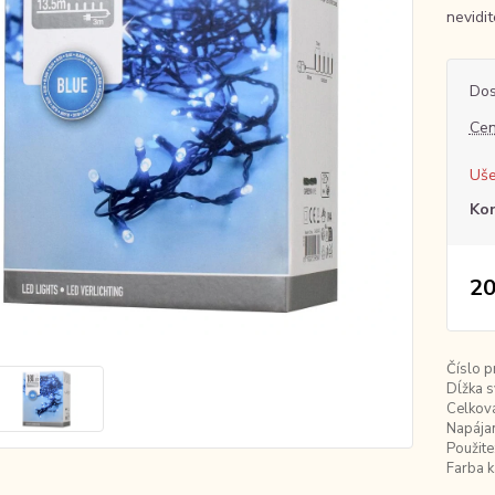
nevidi
Dos
Cen
Uše
Ko
20
Číslo p
Dĺžka s
Celková
Napájan
Použite
Farba k