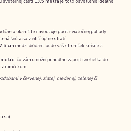
ou svetelnej časti
13,5 metra
je toto osvetlenie ideálne
adične a okamžite navodzuje pocit sviatočnej pohody.
ená šnúra sa v ihličí úplne stratí.
7,5 cm
medzi diódami bude váš stromček krásne a
 metre
, čo vám umožní pohodlne zapojiť svetielka do
d stromčekom.
zdobami v červenej, zlatej, medenej, zelenej či
a sa)