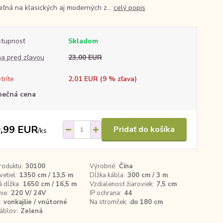
teľná na klasických aj moderných z...
celý popis
tupnosť
Skladom
a pred zľavou
23,00 EUR
tríte
2,01 EUR (
9
% zľava)
nečná cena
,99 EUR
Pridať do košíka
/
ks
roduktu:
30100
Výrobné:
Čína
vetiel:
1350 cm / 13,5 m
Dĺžka kábla:
300 cm / 3 m
 dĺžka:
1650 cm / 16,5 m
Vzdialenosť žiaroviek:
7,5 cm
ie:
220 V/ 24V
IP ochrana:
44
:
vonkajšie / vnútorné
Na stromček:
do 180 cm
áblov:
Zelená