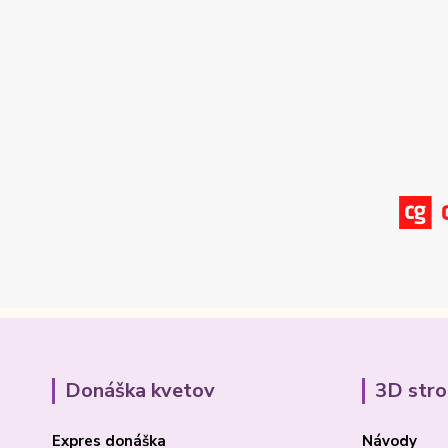
Donáška kvetov
3D str
Expres donáška
Návody