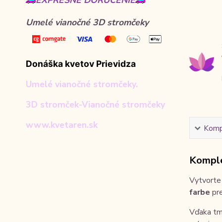
EXPRESNÉ DORUČENIE
Umelé vianočné 3D stromčeky
Donáška kvetov Prievidza
Umelé vianočné stromčeky.
3D stromček-Vianočné stromčeky
www.kvetaren.sk
Kompl
Komple
Vytvorte 
farbe
pre
Vďaka tm