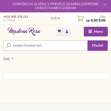
DONÁŠKOVÁ SLUŽBA V PRIEVIDZI ZDARMA | EXPRESNÉ
DORUČOVANIE K DVERÁM
0
ks
+421 905 276 211
EUR
za
0,00 EUR
8-18 hod.
Menu
Hľadať
Úvod