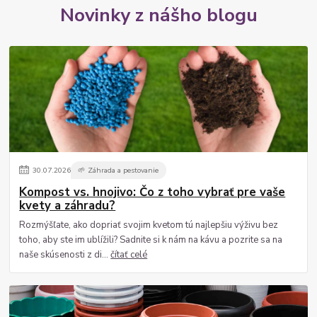
Novinky z nášho blogu
30
.
07
.
2026
🌱 Záhrada a pestovanie
Kompost vs. hnojivo: Čo z toho vybrať pre vaše
kvety a záhradu?
Rozmýšľate, ako dopriať svojim kvetom tú najlepšiu výživu bez
toho, aby ste im ublížili? Sadnite si k nám na kávu a pozrite sa na
naše skúsenosti z di...
čítať celé