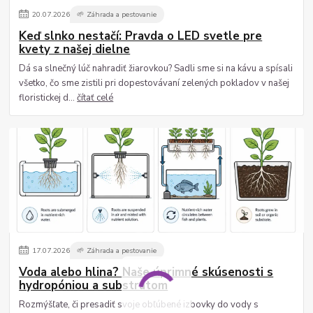
20
.
07
.
2026
🌱 Záhrada a pestovanie
Keď slnko nestačí: Pravda o LED svetle pre
kvety z našej dielne
Dá sa slnečný lúč nahradiť žiarovkou? Sadli sme si na kávu a spísali
všetko, čo sme zistili pri dopestovávaní zelených pokladov v našej
floristickej d...
čítať celé
17
.
07
.
2026
🌱 Záhrada a pestovanie
Voda alebo hlina? Naše úprimné skúsenosti s
hydropóniou a substrátom
Rozmýšľate, či presadiť svoje obľúbené izbovky do vody s