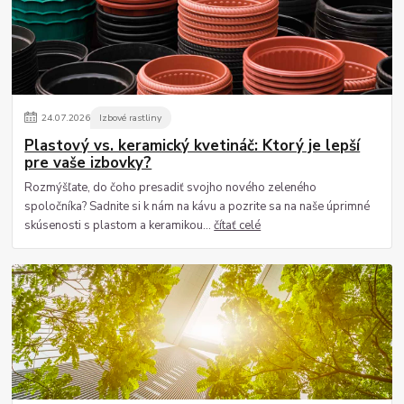
24
.
07
.
2026
Izbové rastliny
Plastový vs. keramický kvetináč: Ktorý je lepší
pre vaše izbovky?
Rozmýšľate, do čoho presadiť svojho nového zeleného
spoločníka? Sadnite si k nám na kávu a pozrite sa na naše úprimné
skúsenosti s plastom a keramikou...
čítať celé