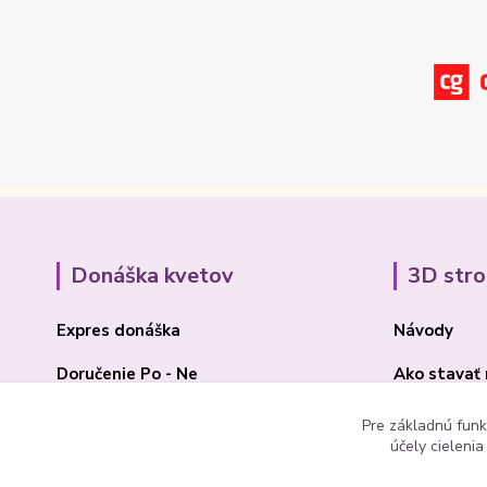
Donáška kvetov
3D str
Expres donáška
Návody
Doručenie Po - Ne
Ako stavať
O Madone Rose
BLOG 3D
Pre základnú funk
účely cieleni
Kontakt
Akcia 2025