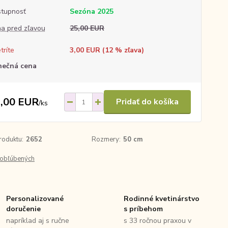
tupnosť
Sezóna 2025
a pred zľavou
25,00 EUR
tríte
3,00 EUR (
12
% zľava)
nečná cena
,00 EUR
Pridať do košíka
/
ks
roduktu:
2652
Rozmery:
50 cm
obľúbených
Personalizované
Rodinné kvetinárstvo
doručenie
s príbehom
napríklad aj s ručne
s 33 ročnou praxou v