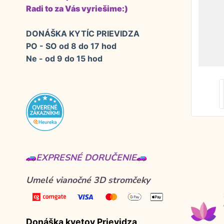
Radi to za Vás vyriešime:)
DONÁŠKA KYTÍC PRIEVIDZA
PO - SO od 8 do 17 hod
Ne - od 9 do 15 hod
EXPRESNÉ DORUČENIE
Umelé vianočné 3D stromčeky
Donáška kvetov Prievidza