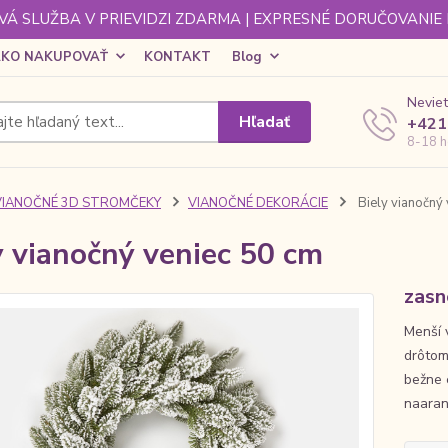
Á SLUŽBA V PRIEVIDZI ZDARMA | EXPRESNÉ DORUČOVANIE
KO NAKUPOVAŤ
KONTAKT
Blog
Neviet
Hľadať
+421
8-18 h
VIANOČNÉ 3D STROMČEKY
VIANOČNÉ DEKORÁCIE
Biely vianočný 
y vianočný veniec 50 cm
zasn
Menší 
drôtom
bežne 
naaran