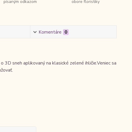
písaným odkazom
obore floristiky
Komentáre
0
 3D sneh aplikovaný na klasické zelené ihličie.Veniec sa
nžovať.