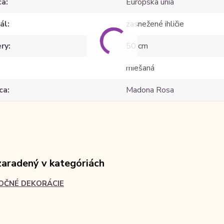
ca
Európska únia
ál
zasnežené ihličie
ry
50 cm
miešaná
ca
Madona Rosa
zaradený v kategóriách
OČNÉ DEKORÁCIE