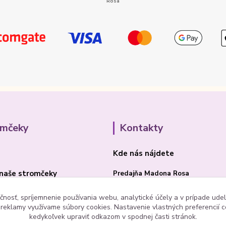
omčeky
Kontakty
Kde nás nájdete
naše stromčeky
Predajňa Madona Rosa
Bojnická cesta 41/B
čnosť, spríjemnenie používania webu, analytické účely a v prípade udel
a reklamy využívame súbory cookies. Nastavenie vlastných preferencií 
PRIEVIDZA 97101
kedykoľvek upraviť odkazom v spodnej časti stránok.