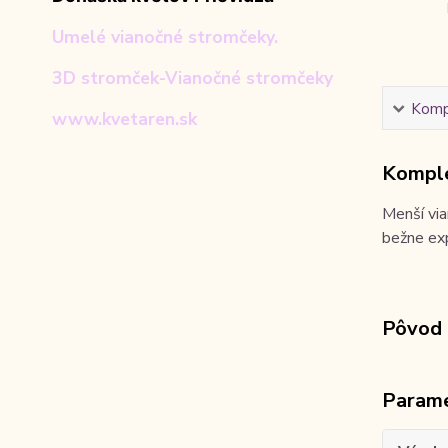
Umelé vianočné stromčeky.
3D stromček-Vianočné stromčeky
Kompl
www.kvetaren.sk
Komple
Menší via
bežne exp
Pôvod 
Param