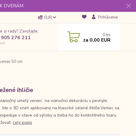
 K DVERÁM
Prihlásenie
EUR
e si rady? Zavolajte.
0
ks
 905 276 211
za
0,00 EUR
od.
veniec 50 cm
ežené ihličie
vianočný umelý veniec na vianočnú dekoráciu s pevným
 .Ide o 3D sneh aplikovaný na klasické zelené ihličie.Veniec sa
expeduje v stave od výroby a treba ho do konkrétneho tvaru
žovať.
celý popis