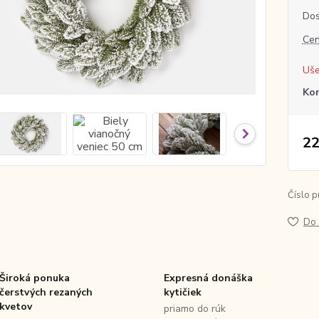
Dos
Cen
Uše
Ko
22
Číslo p
Do 
Široká ponuka
Expresná donáška
čerstvých rezaných
kytičiek
kvetov
priamo do rúk