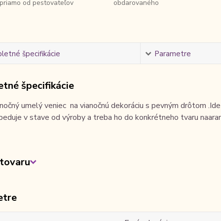
priamo od pestovateľov
obdarovaného
etné špecifikácie
Parametre
tné špecifikácie
nočný umelý veniec na vianočnú dekoráciu s pevným drôtom .Ide o
eduje v stave od výroby a treba ho do konkrétneho tvaru naara
tovaru
etre