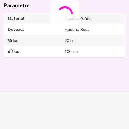
Parametre
Materiál
klasická čečina
Dovozca
Madona Rosa
šírka
20 cm
dĺžka
100 cm