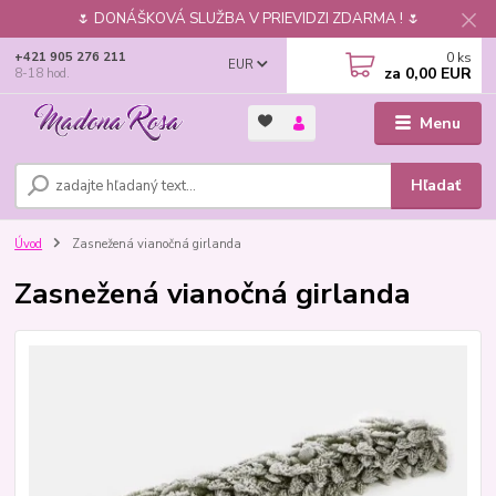
🌷 DONÁŠKOVÁ SLUŽBA V PRIEVIDZI ZDARMA ! 🌷
0
ks
+421 905 276 211
EUR
za
0,00 EUR
8-18 hod.
Menu
Hľadať
Úvod
Zasnežená vianočná girlanda
Zasnežená vianočná girlanda