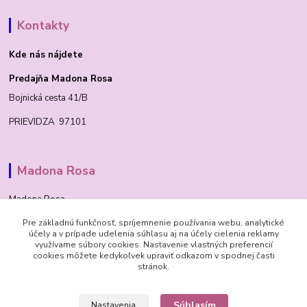
Kontakty
Kde nás nájdete
Predajňa Madona Rosa
Bojnická cesta 41/B
PRIEVIDZA 97101
Madona Rosa
Madona Rosa
Pre základnú funkčnosť, spríjemnenie používania webu, analytické
Richard
účely a v prípade udelenia súhlasu aj na účely cielenia reklamy
+421 905 276 211
využívame súbory cookies. Nastavenie vlastných preferencií
cookies môžete kedykoľvek upraviť odkazom v spodnej časti
stránok.
Súhlasím
Nastavenia