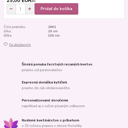
25,00 EUR
/
ks
Pridať do košíka
Číslo produktu:
2662
šírka:
20 cm
dĺžka:
100 cm
Do obľúbených
Široká ponuka čerstvých rezaných kvetov
priamo od pestovateľov
Expresná donáška kytičiek
priamo do rúk obdarovaného
Personalizované doručenie
napríklad aj s ručne písaným odkazom
Rodinné kvetinárstvo s príbehom
s 33 ročnou praxou v obore floristiky