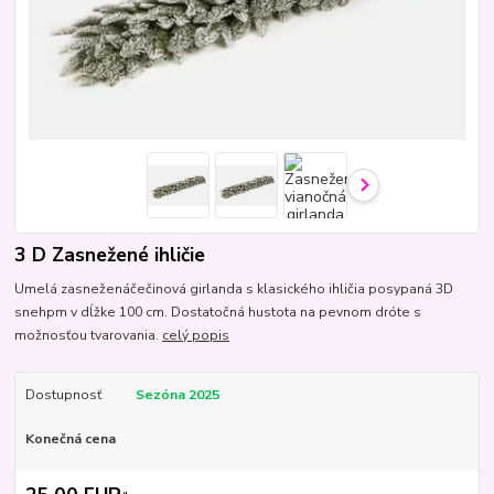
3 D Zasnežené ihličie
Umelá zasneženáčečinová girlanda s klasického ihličia posypaná 3D
snehpm v dĺžke 100 cm. Dostatočná hustota na pevnom dróte s
možnosťou tvarovania.
celý popis
Dostupnosť
Sezóna 2025
Konečná cena